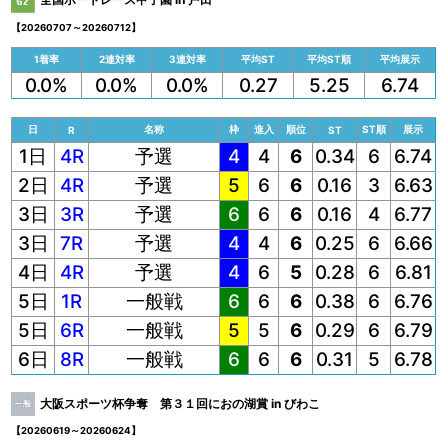
【20260707～20260712】
1着率
2連対率
3連対率
平均ST
平均ST順
平均展示
0.0%
0.0%
0.0%
0.27
5.25
6.74
日
名称
枠
進入
順位
ST順
展示
R
ST
1日
4R
予選
4
4
6
0.34
6
6.74
2日
4R
予選
5
6
6
0.16
3
6.63
3日
3R
予選
6
6
6
0.16
4
6.77
3日
7R
予選
4
4
6
0.25
6
6.66
4日
4R
予選
4
6
5
0.28
6
6.81
5日
1R
一般戦
6
6
6
0.38
6
6.76
5日
6R
一般戦
5
5
6
0.29
6
6.79
6日
8R
一般戦
6
6
6
0.31
5
6.78
大阪スポーツ杯争奪 第３１回におの湖賞 in びわこ
【20260619～20260624】