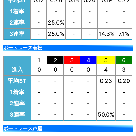
平均ST
0.12
0.28
0.18
0.26
0.19
0.22
1着率
-
-
-
-
-
-
2連率
-
25.0%
-
-
-
-
3連率
-
25.0%
-
-
14.3%
7.1%
ボートレース若松
1
2
3
4
5
6
進入
0
0
0
0
4
3
平均ST
-
-
-
-
0.23
0.20
1着率
-
-
-
-
-
-
2連率
-
-
-
-
-
-
3連率
-
-
-
-
50.0%
-
ボートレース芦屋