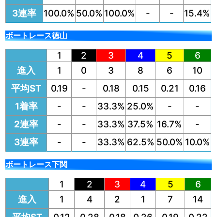
3連率
100.0%
50.0%
100.0%
-
-
15.4%
ボートレース徳山
1
2
3
4
5
6
進入
1
0
3
8
6
10
平均ST
0.19
-
0.18
0.15
0.21
0.16
1着率
-
-
33.3%
25.0%
-
-
2連率
-
-
33.3%
37.5%
16.7%
-
3連率
-
-
33.3%
62.5%
50.0%
10.0%
ボートレース下関
1
2
3
4
5
6
進入
1
4
2
1
7
14