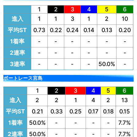
1
2
3
4
5
6
進入
1
1
3
1
2
10
平均ST
0.73
0.22
0.24
0.14
0.13
0.20
1着率
-
-
-
-
-
-
2連率
-
-
-
-
-
-
3連率
-
-
-
-
50.0%
-
ボートレース宮島
1
2
3
4
5
6
進入
2
2
1
4
2
13
平均ST
0.21
0.33
0.25
0.17
0.18
0.15
1着率
50.0%
-
-
-
-
7.7%
2連率
50.0%
-
-
-
-
7.7%