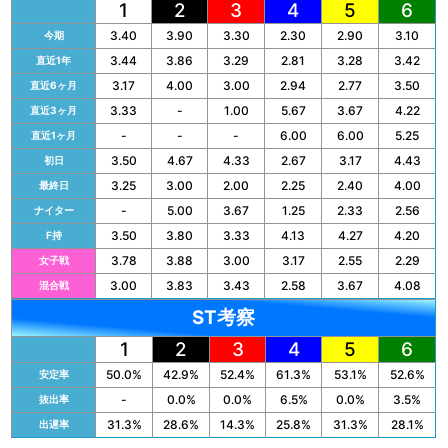
1
2
3
4
5
6
3.40
3.90
3.30
2.30
2.90
3.10
今期
3.44
3.86
3.29
2.81
3.28
3.42
直近1年
3.17
4.00
3.00
2.94
2.77
3.50
直近6ヶ月
3.33
-
1.00
5.67
3.67
4.22
直近3ヶ月
-
-
-
6.00
6.00
5.25
直近1ヶ月
3.50
4.67
4.33
2.67
3.17
4.43
初日
3.25
3.00
2.00
2.25
2.40
4.00
最終日
-
5.00
3.67
1.25
2.33
2.56
ナイター
3.50
3.80
3.33
4.13
4.27
4.20
F持
3.78
3.88
3.00
3.17
2.55
2.29
女子戦
3.00
3.83
3.43
2.58
3.67
4.08
混合戦
ST考察
1
2
3
4
5
6
50.0%
42.9%
52.4%
61.3%
53.1%
52.6%
安定率
-
0.0%
0.0%
6.5%
0.0%
3.5%
抜出率
31.3%
28.6%
14.3%
25.8%
31.3%
28.1%
出遅率