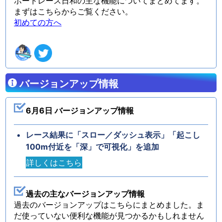
ボートレース日和の主な機能についてまとめてます。
まずはこちらからご覧ください。
初めての方へ
バージョンアップ情報
6月6日 バージョンアップ情報
レース結果に「スロー／ダッシュ表示」「起こし
100m付近を「深」で可視化」を追加
詳しくはこちら
過去の主なバージョンアップ情報
過去のバージョンアップはこちらにまとめました。ま
だ使っていない便利な機能が見つかるかもしれません