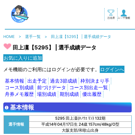
HOME
>
選手一覧
>
田上凜【5295】 | 選手成績データ
田上凜【5295】 | 選手成績データ
お気に入りに追加
メモ機能のご利用にはログインが必要です。
ログインへ
基本情報
出走予定
過去3節成績
枠別決まり手
コース別成績
前づけデータ
コース別出走一覧
舟券メモ履歴
場別成績
期別成績
優出履歴
基本情報
5295 田上凜(ﾀﾉｳｴ ﾘﾝ) 132期
選手情報
平成14年04月17日生 24歳 157cm/48kg/O型
大阪支部/和歌山出身