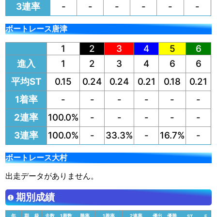
3連率
-
-
-
-
-
-
ボートレース唐津
1
2
3
4
5
6
進入
1
2
3
4
6
6
平均ST
0.15
0.24
0.24
0.21
0.18
0.21
1着率
-
-
-
-
-
-
2連率
100.0%
-
-
-
-
-
3連率
100.0%
-
33.3%
-
16.7%
-
ボートレース大村
出走データがありません。
期別成績
年
期
級
走数
1着数
勝率
1着率
2連率
優出
優勝
ST
F