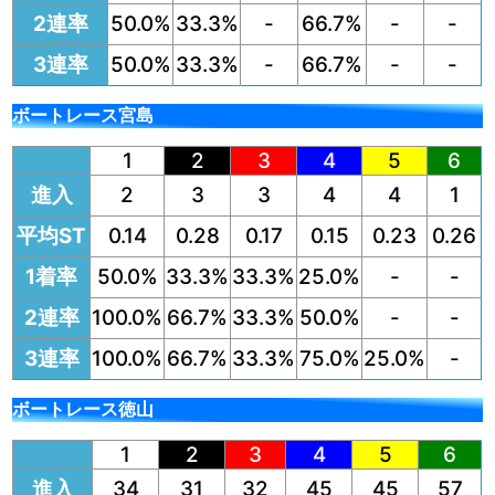
2連率
50.0%
33.3%
-
66.7%
-
-
3連率
50.0%
33.3%
-
66.7%
-
-
ボートレース宮島
1
2
3
4
5
6
進入
2
3
3
4
4
1
平均ST
0.14
0.28
0.17
0.15
0.23
0.26
1着率
50.0%
33.3%
33.3%
25.0%
-
-
2連率
100.0%
66.7%
33.3%
50.0%
-
-
3連率
100.0%
66.7%
33.3%
75.0%
25.0%
-
ボートレース徳山
1
2
3
4
5
6
進入
34
31
32
45
45
57