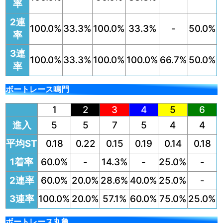
率
2連
100.0%
33.3%
100.0%
33.3%
-
50.0%
率
3連
100.0%
33.3%
100.0%
100.0%
66.7%
50.0%
率
ボートレース鳴門
1
2
3
4
5
6
進入
5
5
7
5
4
4
平均ST
0.18
0.22
0.15
0.19
0.14
0.18
1着率
60.0%
-
14.3%
-
25.0%
-
2連率
60.0%
20.0%
28.6%
40.0%
25.0%
-
3連率
100.0%
20.0%
57.1%
60.0%
75.0%
25.0%
ボートレース丸亀