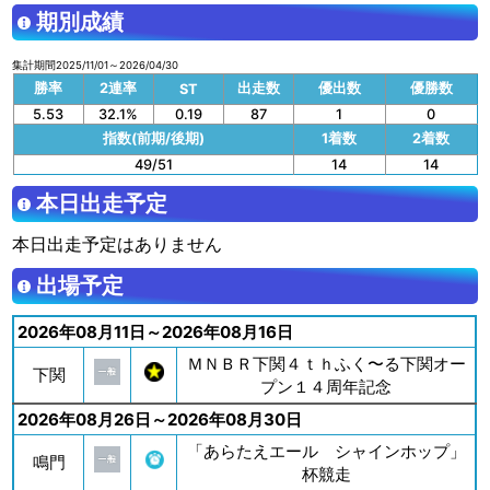
期別成績
集計期間2025/11/01～2026/04/30
勝率
2連率
出走数
優出数
優勝数
ST
5.53
32.1%
0.19
87
1
0
指数(前期/後期)
1着数
2着数
49/51
14
14
本日出走予定
本日出走予定はありません
出場予定
2026年08月11日～2026年08月16日
ＭＮＢＲ下関４ｔｈふく〜る下関オー
下関
プン１４周年記念
2026年08月26日～2026年08月30日
「あらたえエール シャインホップ」
鳴門
杯競走