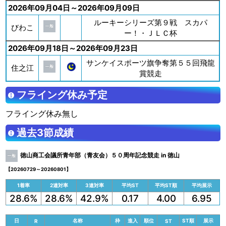
2026年09月04日～2026年09月09日
ルーキーシリーズ第９戦 スカパ
びわこ
ー！・ＪＬＣ杯
2026年09月18日～2026年09月23日
サンケイスポーツ旗争奪第５５回飛龍
住之江
賞競走
フライング休み予定
フライング休み無し
過去3節成績
徳山商工会議所青年部（青友会）５０周年記念競走 in 徳山
【20260729～20260801】
1着率
2連対率
3連対率
平均ST
平均ST順
平均展示
28.6%
28.6%
42.9%
0.17
4.00
6.95
日
名称
枠
進入
順位
ST順
展示
R
ST