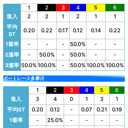
1
2
3
4
5
6
進入
2
2
1
2
1
1
平均
0.20
0.22
0.17
0.12
0.14
0.22
ST
1着率
-
-
-
50.0%
-
-
2連率
-
50.0%
-
50.0%
-
-
3連率
50.0%
100.0%
-
50.0%
100.0%
100.0%
ボートレース多摩川
1
2
3
4
5
6
進入
3
4
0
1
3
1
平均ST
0.20
0.12
-
0.07
0.21
0.19
1着率
-
25.0%
-
-
-
-