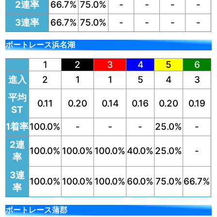
2連率
66.7%
75.0%
-
-
-
-
3連率
66.7%
75.0%
-
-
-
-
ボートレース浜名湖
1
2
3
4
5
6
進入
2
1
1
5
4
3
平均
0.11
0.20
0.14
0.16
0.20
0.19
ST
1着率
100.0%
-
-
-
25.0%
-
2連
100.0%
100.0%
100.0%
40.0%
25.0%
-
率
3連
100.0%
100.0%
100.0%
60.0%
75.0%
66.7%
率
ボートレース蒲郡