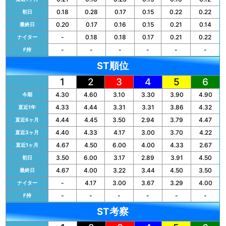
0.18
0.28
0.17
0.15
0.22
0.22
初日
0.20
0.17
0.16
0.15
0.21
0.14
最終日
-
0.18
0.18
0.17
0.21
0.22
ナイター
-
-
-
-
-
-
F持
ST順位
1
2
3
4
5
6
4.30
4.60
3.10
3.30
3.90
4.90
今期
4.33
4.44
3.31
3.31
3.86
4.32
直近1年
4.44
4.45
3.50
2.94
3.79
4.47
直近6ヶ月
4.40
4.33
4.17
3.00
3.70
4.22
直近3ヶ月
4.67
4.50
6.00
4.00
4.33
2.67
直近1ヶ月
3.50
6.00
3.17
2.89
3.91
4.50
初日
4.67
4.00
3.22
3.44
4.50
3.50
最終日
-
4.17
3.00
3.67
3.29
4.00
ナイター
-
-
-
-
-
-
F持
ST考察