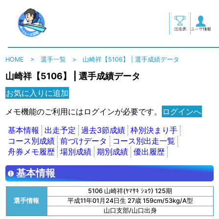
HOME
>
選手一覧
>
山崎祥【5106】 | 選手成績データ
山崎祥【5106】 | 選手成績データ
お気に入りに追加
メモ機能のご利用にはログインが必要です。
ログインへ
基本情報
出走予定
過去3節成績
枠別決まり手
コース別成績
前づけデータ
コース別出走一覧
舟券メモ履歴
場別成績
期別成績
優出履歴
基本情報
5106 山崎祥(ﾔﾏｻｷ ｼｮｳ) 125期
選手情報
平成11年01月24日生 27歳 159cm/53kg/A型
山口支部/山口出身