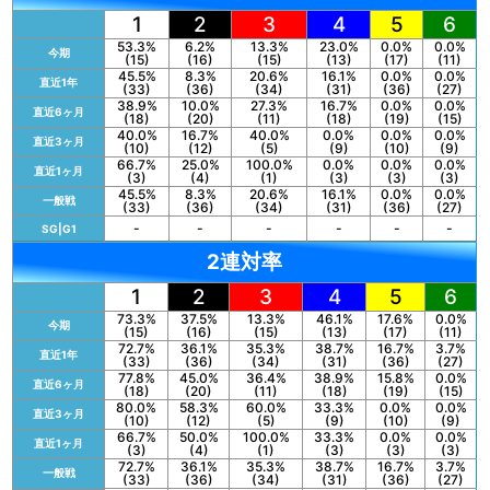
1
2
3
4
5
6
53.3%
6.2%
13.3%
23.0%
0.0%
0.0%
今期
(15)
(16)
(15)
(13)
(17)
(11)
45.5%
8.3%
20.6%
16.1%
0.0%
0.0%
直近1年
(33)
(36)
(34)
(31)
(36)
(27)
38.9%
10.0%
27.3%
16.7%
0.0%
0.0%
直近6ヶ月
(18)
(20)
(11)
(18)
(19)
(15)
40.0%
16.7%
40.0%
0.0%
0.0%
0.0%
直近3ヶ月
(10)
(12)
(5)
(9)
(10)
(9)
66.7%
25.0%
100.0%
0.0%
0.0%
0.0%
直近1ヶ月
(3)
(4)
(1)
(3)
(3)
(3)
45.5%
8.3%
20.6%
16.1%
0.0%
0.0%
一般戦
(33)
(36)
(34)
(31)
(36)
(27)
-
-
-
-
-
-
SG|G1
2連対率
1
2
3
4
5
6
73.3%
37.5%
13.3%
46.1%
17.6%
0.0%
今期
(15)
(16)
(15)
(13)
(17)
(11)
72.7%
36.1%
35.3%
38.7%
16.7%
3.7%
直近1年
(33)
(36)
(34)
(31)
(36)
(27)
77.8%
45.0%
36.4%
38.9%
15.8%
0.0%
直近6ヶ月
(18)
(20)
(11)
(18)
(19)
(15)
80.0%
58.3%
60.0%
33.3%
0.0%
0.0%
直近3ヶ月
(10)
(12)
(5)
(9)
(10)
(9)
66.7%
50.0%
100.0%
33.3%
0.0%
0.0%
直近1ヶ月
(3)
(4)
(1)
(3)
(3)
(3)
72.7%
36.1%
35.3%
38.7%
16.7%
3.7%
一般戦
(33)
(36)
(34)
(31)
(36)
(27)