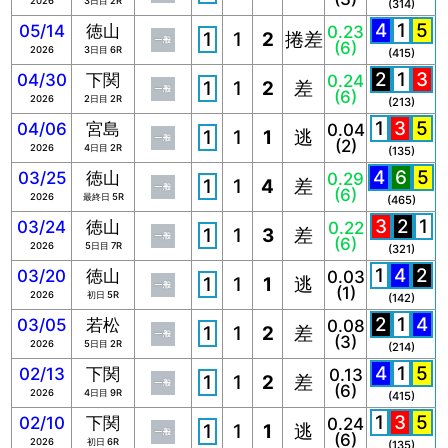
2026
3日目 2R
(314)
4
1
5
05/14
徳山
0.23
1
1
2
捲差
(6)
2026
3日目 6R
(415)
2
1
3
04/30
下関
0.24
1
1
2
差
(6)
2026
2日目 2R
(213)
1
3
5
04/06
宮島
0.04
1
1
1
逃
(2)
2026
4日目 2R
(135)
4
6
5
03/25
徳山
0.29
1
1
4
差
(6)
2026
最終日 5R
(465)
3
2
1
03/24
徳山
0.22
1
1
3
差
(6)
2026
5日目 7R
(321)
1
4
2
03/20
徳山
0.03
1
1
1
逃
(1)
2026
初日 5R
(142)
2
1
4
03/05
若松
0.08
1
1
2
差
(3)
2026
5日目 2R
(214)
4
1
5
02/13
下関
0.13
1
1
2
差
(6)
2026
4日目 9R
(415)
1
3
5
02/10
下関
0.24
1
1
1
逃
(6)
2026
初日 6R
(135)