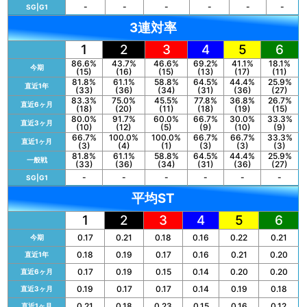
-
-
-
-
-
-
SG|G1
3連対率
1
2
3
4
5
6
86.6%
43.7%
46.6%
69.2%
41.1%
18.1%
今期
(15)
(16)
(15)
(13)
(17)
(11)
81.8%
61.1%
58.8%
64.5%
44.4%
25.9%
直近1年
(33)
(36)
(34)
(31)
(36)
(27)
83.3%
75.0%
45.5%
77.8%
36.8%
26.7%
直近6ヶ月
(18)
(20)
(11)
(18)
(19)
(15)
80.0%
91.7%
60.0%
66.7%
30.0%
33.3%
直近3ヶ月
(10)
(12)
(5)
(9)
(10)
(9)
66.7%
100.0%
100.0%
66.7%
66.7%
33.3%
直近1ヶ月
(3)
(4)
(1)
(3)
(3)
(3)
81.8%
61.1%
58.8%
64.5%
44.4%
25.9%
一般戦
(33)
(36)
(34)
(31)
(36)
(27)
-
-
-
-
-
-
SG|G1
平均ST
1
2
3
4
5
6
0.17
0.21
0.18
0.16
0.22
0.21
今期
0.18
0.19
0.17
0.16
0.21
0.20
直近1年
0.17
0.19
0.15
0.14
0.20
0.20
直近6ヶ月
0.19
0.17
0.17
0.14
0.19
0.18
直近3ヶ月
0.21
0.18
0.23
0.15
0.16
0.12
直近1ヶ月