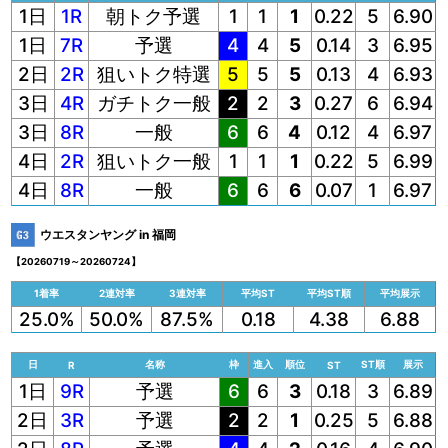
1日
1R
朝トク予選
1
1
1
0.22
5
6.90
1日
7R
予選
4
4
5
0.14
3
6.95
2日
2R
狙いトク特選
5
5
5
0.13
4
6.93
3日
4R
ガチトク一般
2
2
3
0.27
6
6.94
3日
8R
一般
6
6
4
0.12
4
6.97
4日
2R
狙いトク一般
1
1
1
0.22
5
6.99
4日
8R
一般
6
6
6
0.07
1
6.97
ウエスタンヤング in 福岡
【20260719～20260724】
1着率
2連対率
3連対率
平均ST
平均ST順
平均展示
25.0%
50.0%
87.5%
0.18
4.38
6.88
日
名称
枠
進入
順位
ST順
展示
R
ST
1日
9R
予選
6
6
3
0.18
3
6.89
2日
3R
予選
2
2
1
0.25
5
6.88