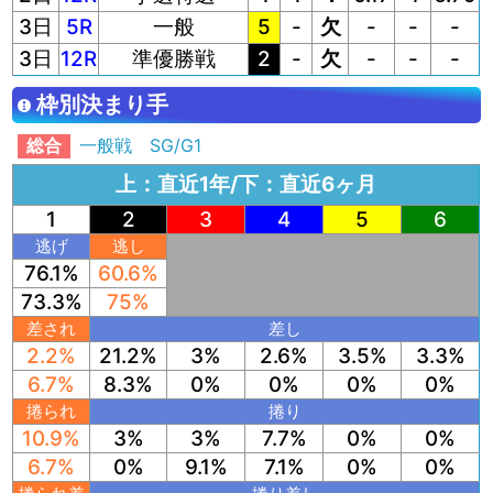
3日
5R
一般
5
-
欠
-
-
-
3日
12R
準優勝戦
2
-
欠
-
-
-
枠別決まり手
総合
一般戦
SG/G1
上：直近1年/下：直近6ヶ月
1
2
3
4
5
6
逃げ
逃し
76.1%
60.6%
73.3%
75%
差され
差し
2.2%
21.2%
3%
2.6%
3.5%
3.3%
6.7%
8.3%
0%
0%
0%
0%
捲られ
捲り
10.9%
3%
3%
7.7%
0%
0%
6.7%
0%
9.1%
7.1%
0%
0%