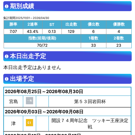
期別成績
集計期間2025/11/01～2026/04/30
勝率
2連率
出走数
優出数
優勝数
ST
7.07
43.4%
0.13
129
6
4
指数(前期/後期)
1着数
2着数
70/72
33
23
本日出走予定
本日出走予定はありません
出場予定
2026年08月25日～2026年08月30日
宮島
第５３回岩田杯
2026年09月03日～2026年09月08日
開設７４周年記念 ツッキー王座決定
津
戦