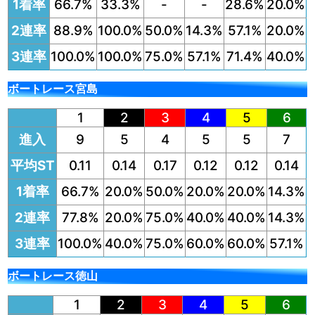
1着率
66.7%
33.3%
-
-
28.6%
20.0%
2連率
88.9%
100.0%
50.0%
14.3%
57.1%
20.0%
3連率
100.0%
100.0%
75.0%
57.1%
71.4%
40.0%
ボートレース宮島
1
2
3
4
5
6
進入
9
5
4
5
5
7
平均ST
0.11
0.14
0.17
0.12
0.12
0.14
1着率
66.7%
20.0%
50.0%
20.0%
20.0%
14.3%
2連率
77.8%
20.0%
75.0%
40.0%
40.0%
14.3%
3連率
100.0%
40.0%
75.0%
60.0%
60.0%
57.1%
ボートレース徳山
1
2
3
4
5
6