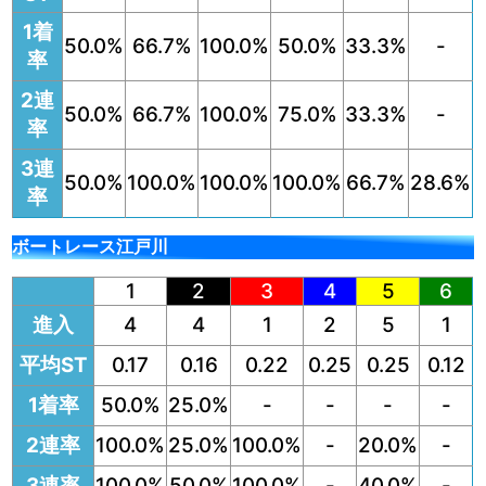
1着
50.0%
66.7%
100.0%
50.0%
33.3%
-
率
2連
50.0%
66.7%
100.0%
75.0%
33.3%
-
率
3連
50.0%
100.0%
100.0%
100.0%
66.7%
28.6%
率
ボートレース江戸川
1
2
3
4
5
6
進入
4
4
1
2
5
1
平均ST
0.17
0.16
0.22
0.25
0.25
0.12
1着率
50.0%
25.0%
-
-
-
-
2連率
100.0%
25.0%
100.0%
-
20.0%
-
3連率
100.0%
50.0%
100.0%
-
40.0%
-