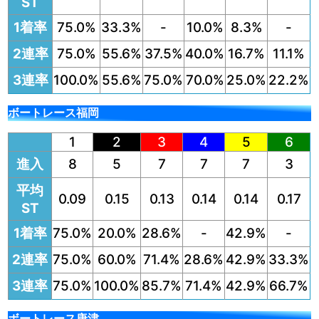
ST
1着率
75.0%
33.3%
-
10.0%
8.3%
-
2連率
75.0%
55.6%
37.5%
40.0%
16.7%
11.1%
3連率
100.0%
55.6%
75.0%
70.0%
25.0%
22.2%
ボートレース福岡
1
2
3
4
5
6
進入
8
5
7
7
7
3
平均
0.09
0.15
0.13
0.14
0.14
0.17
ST
1着率
75.0%
20.0%
28.6%
-
42.9%
-
2連率
75.0%
60.0%
71.4%
28.6%
42.9%
33.3%
3連率
75.0%
100.0%
85.7%
71.4%
42.9%
66.7%
ボートレース唐津