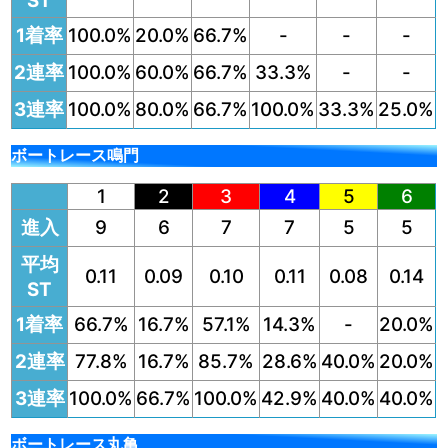
ST
1着率
100.0%
20.0%
66.7%
-
-
-
2連率
100.0%
60.0%
66.7%
33.3%
-
-
3連率
100.0%
80.0%
66.7%
100.0%
33.3%
25.0%
ボートレース鳴門
1
2
3
4
5
6
進入
9
6
7
7
5
5
平均
0.11
0.09
0.10
0.11
0.08
0.14
ST
1着率
66.7%
16.7%
57.1%
14.3%
-
20.0%
2連率
77.8%
16.7%
85.7%
28.6%
40.0%
20.0%
3連率
100.0%
66.7%
100.0%
42.9%
40.0%
40.0%
ボートレース丸亀