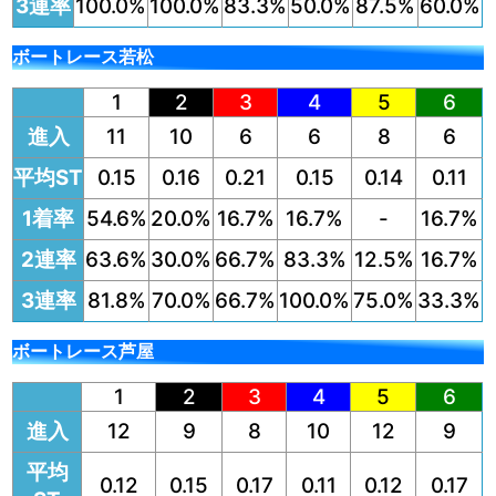
3連率
100.0%
100.0%
83.3%
50.0%
87.5%
60.0%
ボートレース若松
1
2
3
4
5
6
進入
11
10
6
6
8
6
平均ST
0.15
0.16
0.21
0.15
0.14
0.11
1着率
54.6%
20.0%
16.7%
16.7%
-
16.7%
2連率
63.6%
30.0%
66.7%
83.3%
12.5%
16.7%
3連率
81.8%
70.0%
66.7%
100.0%
75.0%
33.3%
ボートレース芦屋
1
2
3
4
5
6
進入
12
9
8
10
12
9
平均
0.12
0.15
0.17
0.11
0.12
0.17