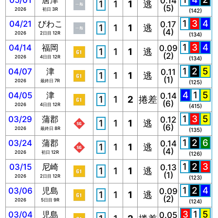
05/01
唐津
0.14
1
1
1
逃
(5)
2026
初日 3R
(142)
1
3
4
04/21
びわこ
0.17
1
1
1
逃
(4)
2026
2日目 12R
(134)
1
3
4
04/14
福岡
0.09
1
1
1
逃
(2)
2026
4日目 12R
(134)
1
2
5
04/07
津
0.11
1
1
1
逃
(1)
2026
最終日 7R
(125)
4
1
5
04/05
津
0.14
1
1
2
捲差
(6)
2026
4日目 12R
(415)
1
3
5
03/29
蒲郡
0.12
1
1
1
逃
(6)
2026
最終日 8R
(135)
1
2
6
03/24
蒲郡
0.14
1
1
1
逃
(4)
2026
初日 12R
(126)
1
2
3
03/15
尼崎
0.13
1
1
1
逃
(1)
2026
2日目 12R
(123)
1
2
4
03/06
児島
0.09
1
1
1
逃
(2)
2026
5日目 9R
(124)
3
1
5
03/04
児島
0.05