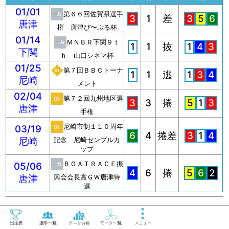
01/01
第６６回佐賀県選手
3
1
差
3
5
6
唐津
権 唐津ぴ〜ぷる杯
01/14
ＭＮＢＲ下関９ｔ
1
1
抜
1
4
3
下関
ｈ 山口シネマ杯
01/25
第７回ＢＢＣトーナ
1
1
逃
1
3
4
尼崎
メント
02/04
第７２回九州地区選
3
3
捲
5
1
3
唐津
手権
尼崎市制１１０周年
03/19
6
4
捲差
3
1
4
尼崎
記念 尼崎センプルカ
ップ
ＢＯＡＴＲＡＣＥ振
05/06
4
6
捲
5
6
2
唐津
興会会長賞ＧＷ唐津特
選
【ADVERTISEMENT】