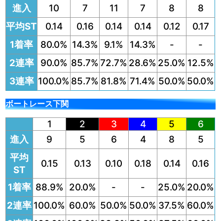
進入
10
7
11
7
8
8
平均ST
0.14
0.16
0.14
0.14
0.12
0.17
1着率
80.0%
14.3%
9.1%
14.3%
-
-
2連率
90.0%
85.7%
72.7%
28.6%
25.0%
12.5%
3連率
100.0%
85.7%
81.8%
71.4%
50.0%
50.0%
ボートレース下関
1
2
3
4
5
6
進入
9
5
6
4
8
5
平均
0.15
0.13
0.10
0.18
0.14
0.16
ST
1着率
88.9%
20.0%
-
-
25.0%
20.0%
2連率
100.0%
60.0%
50.0%
50.0%
37.5%
60.0%