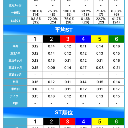
-
-
-
-
-
-
直近1ヶ月
100.0%
75.0%
100.0%
69.2%
71.4%
83.3%
一般戦
(14)
(8)
(5)
(13)
(7)
(6)
93.8%
72.0%
75.0%
61.5%
22.7%
41.7%
SG|G1
(32)
(25)
(28)
(26)
(22)
(24)
平均ST
1
2
3
4
5
6
0.12
0.14
0.12
0.11
0.14
0.16
今期
0.12
0.14
0.12
0.12
0.13
0.15
直近1年
0.13
0.15
0.11
0.12
0.11
0.16
直近6ヶ月
0.15
0.09
0.14
0.17
0.08
0.21
直近3ヶ月
-
-
-
-
-
-
直近1ヶ月
0.16
0.12
0.11
0.14
0.15
0.14
初日
0.10
0.11
0.11
0.12
0.11
0.17
最終日
0.15
0.16
0.12
0.11
0.13
0.15
ナイター
-
-
-
-
-
-
F持
ST順位
1
2
3
4
5
6