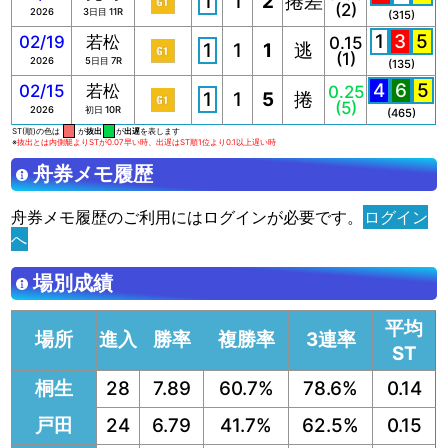
1
1
2
捲差
(2)
2026
3日目 11R
(315)
1
3
5
02/19
若松
0.15
1
1
1
逃
(1)
2026
5日目 7R
(135)
4
6
5
02/15
若松
0.25
1
1
5
捲
(5)
2026
初日 10R
(465)
ST(順)の色は
が
抜出
が
出遅
を表します
※
抜出とは内側艇よりSTが0.07早い時、出遅はST順1位より0.1以上遅い時
舟券メモ履歴
舟券メモ履歴のご利用にはログインが必要です。
ログイン
へ
場別成績
平均
場所
進入
勝率
複勝率
3連率
ST
桐生
28
7.89
60.7%
78.6%
0.14
戸田
24
6.79
41.7%
62.5%
0.15