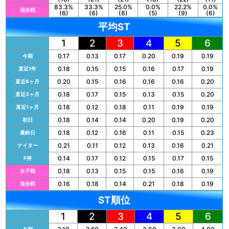
83.3%
33.3%
25.0%
0.0%
22.2%
0.0%
混合戦
(6)
(6)
(8)
(5)
(9)
(6)
平均ST
1
2
3
4
5
6
0.17
0.13
0.17
0.20
0.19
0.19
今期
0.18
0.15
0.15
0.16
0.17
0.19
直近1年
0.20
0.15
0.16
0.16
0.16
0.20
直近6ヶ月
0.18
0.17
0.15
0.13
0.15
0.20
直近3ヶ月
0.18
0.12
0.18
0.11
0.19
0.19
直近1ヶ月
0.18
0.14
0.14
0.20
0.19
0.20
初日
0.18
0.12
0.16
0.11
0.15
0.23
最終日
0.21
0.11
0.12
0.13
0.16
0.21
ナイター
0.14
0.17
0.12
0.15
0.17
0.15
F持
0.18
0.13
0.15
0.15
0.16
0.19
女子戦
0.16
0.18
0.14
0.21
0.18
0.19
混合戦
ST順位
1
2
3
4
5
6