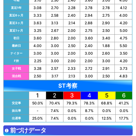
3.10
2.50
2.40
3.60
3.00
4.00
今期
3.08
2.70
2.28
2.78
2.78
4.12
直近1年
3.33
2.58
2.40
2.94
2.75
4.00
直近6ヶ月
3.63
3.13
2.14
2.88
2.90
4.20
直近3ヶ月
3.25
2.67
2.00
2.75
2.50
5.00
直近1ヶ月
3.60
2.80
2.00
3.60
3.40
4.75
初日
4.00
3.00
2.50
2.40
1.88
5.50
最終日
3.00
3.00
2.00
3.00
2.60
3.50
ナイター
2.25
3.00
2.00
2.00
3.00
4.20
F持
3.28
2.57
2.33
2.72
2.91
3.73
女子戦
2.50
3.17
2.13
3.00
2.50
4.83
混合戦
ST考察
1
2
3
4
5
6
50.0%
70.4%
79.3%
78.3%
68.8%
41.2%
安定率
-
7.4%
0.0%
8.7%
0.0%
0.0%
抜出率
25.0%
7.4%
0.0%
0.0%
12.5%
17.7%
出遅率
前づけデータ