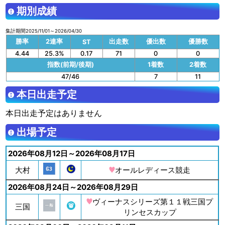
期別成績
集計期間2025/11/01～2026/04/30
勝率
2連率
出走数
優出数
優勝数
ST
4.44
25.3%
0.17
71
0
0
指数(前期/後期)
1着数
2着数
47/46
7
11
本日出走予定
本日出走予定はありません
出場予定
2026年08月12日～2026年08月17日
大村
オールレディース競走
2026年08月24日～2026年08月29日
ヴィーナスシリーズ第１１戦三国プ
三国
リンセスカップ