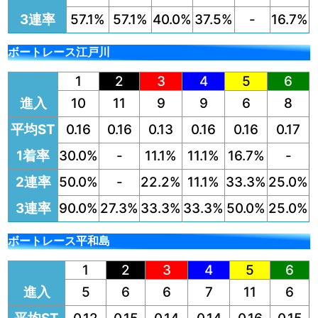
3連率
57.1%
57.1%
40.0%
37.5%
-
16.7%
ボートレース江戸川
1
2
3
4
5
6
進入
10
11
9
9
6
8
平均ST
0.16
0.16
0.13
0.16
0.16
0.17
1着率
30.0%
-
11.1%
11.1%
16.7%
-
2連率
50.0%
-
22.2%
11.1%
33.3%
25.0%
3連率
90.0%
27.3%
33.3%
33.3%
50.0%
25.0%
ボートレース平和島
1
2
3
4
5
6
進入
5
6
6
7
11
6