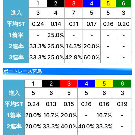
1
2
3
4
5
6
進入
3
4
7
5
5
3
平均ST
0.24
0.14
0.11
0.17
0.16
0.20
1着率
-
25.0%
-
-
-
-
2連率
33.3%
25.0%
14.3%
20.0%
-
-
3連率
33.3%
25.0%
42.9%
60.0%
-
-
ボートレース宮島
1
2
3
4
5
6
進入
5
6
5
5
6
3
平均ST
0.24
0.13
0.15
0.16
0.16
0.19
1着率
20.0%
16.7%
20.0%
-
16.7%
-
2連率
20.0%
33.3%
40.0%
40.0%
33.3%
-