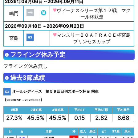
2026年09月06日～2026年09月11日
ヴィーナスシリーズ第１２戦 マク
鳴門
ール杯競走
2026年09月18日～2026年09月23日
マンスリーＢＯＡＴＲＡＣＥ杯宮島
宮島
プリンセスカップ
フライング休み予定
フライング休み無し
過去3節成績
オールレディース 第５９回日刊スポーツ杯 in 桐生
【20260731～20260805】
1着率
2連対率
3連対率
平均ST
平均ST順
平均展示
27.3%
45.5%
45.5%
0.15
2.82
6.68
日
名称
枠
進入
順位
ST順
展示
R
ST