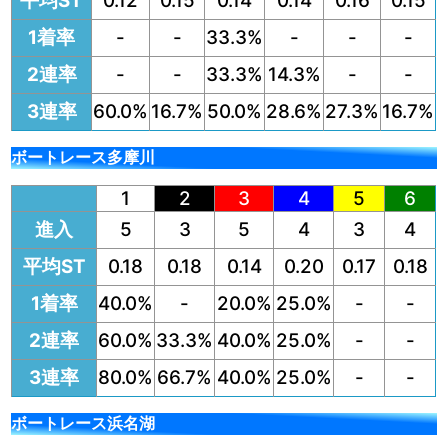
平均ST
0.12
0.15
0.14
0.14
0.16
0.15
1着率
-
-
33.3%
-
-
-
2連率
-
-
33.3%
14.3%
-
-
3連率
60.0%
16.7%
50.0%
28.6%
27.3%
16.7%
ボートレース多摩川
1
2
3
4
5
6
進入
5
3
5
4
3
4
平均ST
0.18
0.18
0.14
0.20
0.17
0.18
1着率
40.0%
-
20.0%
25.0%
-
-
2連率
60.0%
33.3%
40.0%
25.0%
-
-
3連率
80.0%
66.7%
40.0%
25.0%
-
-
ボートレース浜名湖