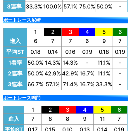
3連率
33.3%
100.0%
57.1%
75.0%
50.0%
-
ボートレース尼崎
1
2
3
4
5
6
進入
6
7
7
6
9
7
平均ST
0.18
0.14
0.16
0.19
0.18
0.19
1着率
50.0%
14.3%
14.3%
-
11.1%
-
2連率
50.0%
42.9%
42.9%
16.7%
11.1%
-
3連率
66.7%
57.1%
71.4%
16.7%
33.3%
-
ボートレース鳴門
1
2
3
4
5
6
進入
7
8
8
9
11
7
平均ST
0.17
0.15
0.10
0.13
0.14
0.19