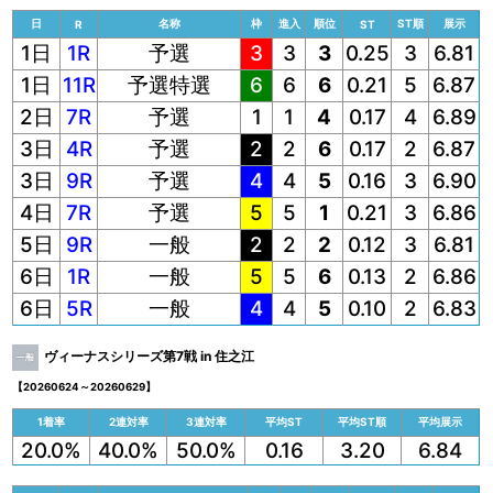
日
名称
枠
進入
順位
ST順
展示
R
ST
1日
1R
予選
3
3
3
0.25
3
6.81
1日
11R
予選特選
6
6
6
0.21
5
6.87
2日
7R
予選
1
1
4
0.17
4
6.89
3日
4R
予選
2
2
6
0.17
2
6.87
3日
9R
予選
4
4
5
0.16
3
6.90
4日
7R
予選
5
5
1
0.21
3
6.86
5日
9R
一般
2
2
2
0.12
3
6.81
6日
1R
一般
5
5
6
0.13
2
6.86
6日
5R
一般
4
4
5
0.10
2
6.83
ヴィーナスシリーズ第7戦 in 住之江
【20260624～20260629】
1着率
2連対率
3連対率
平均ST
平均ST順
平均展示
20.0%
40.0%
50.0%
0.16
3.20
6.84