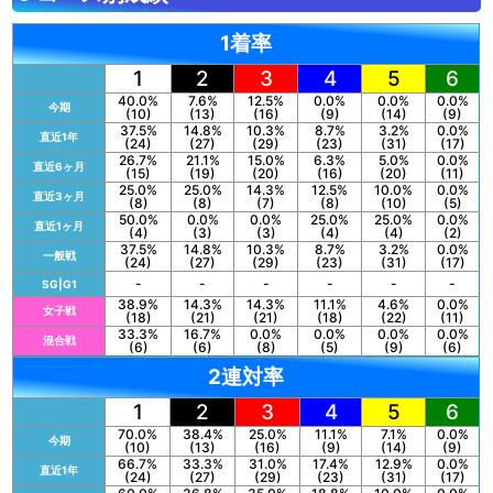
1着率
1
2
3
4
5
6
40.0%
7.6%
12.5%
0.0%
0.0%
0.0%
今期
(10)
(13)
(16)
(9)
(14)
(9)
37.5%
14.8%
10.3%
8.7%
3.2%
0.0%
直近1年
(24)
(27)
(29)
(23)
(31)
(17)
26.7%
21.1%
15.0%
6.3%
5.0%
0.0%
直近6ヶ月
(15)
(19)
(20)
(16)
(20)
(11)
25.0%
25.0%
14.3%
12.5%
10.0%
0.0%
直近3ヶ月
(8)
(8)
(7)
(8)
(10)
(5)
50.0%
0.0%
0.0%
25.0%
25.0%
0.0%
直近1ヶ月
(4)
(3)
(3)
(4)
(4)
(2)
37.5%
14.8%
10.3%
8.7%
3.2%
0.0%
一般戦
(24)
(27)
(29)
(23)
(31)
(17)
-
-
-
-
-
-
SG|G1
38.9%
14.3%
14.3%
11.1%
4.6%
0.0%
女子戦
(18)
(21)
(21)
(18)
(22)
(11)
33.3%
16.7%
0.0%
0.0%
0.0%
0.0%
混合戦
(6)
(6)
(8)
(5)
(9)
(6)
2連対率
1
2
3
4
5
6
70.0%
38.4%
25.0%
11.1%
7.1%
0.0%
今期
(10)
(13)
(16)
(9)
(14)
(9)
66.7%
33.3%
31.0%
17.4%
12.9%
0.0%
直近1年
(24)
(27)
(29)
(23)
(31)
(17)