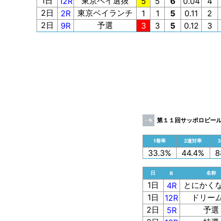
1日
東京ベイ選抜
12R
5
5
6
0.04
4
2日
東京ベイランチ
2R
1
1
5
0.11
2
2日
予選
9R
3
3
5
0.12
3
第１１回サッポロビールカ
1着率
2連対率
33.3%
44.4%
8
日
名称
R
1日
とにかく
4R
1日
ドリー
12R
2日
予選
5R