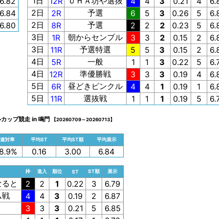
1日
ＵＨＡ坊や選抜
6.82
12R
4
4
3
0.21
4
6.
2日
予選
6.84
2R
6
5
3
0.26
5
6.
2日
予選
6.80
8R
2
2
2
0.23
5
6.
3日
朝からセンプル
1R
3
3
2
0.15
2
6.
3日
予選特選
11R
5
5
3
0.15
2
6.
4日
一般
5R
1
1
3
0.22
5
6.
4日
準優勝戦
12R
3
3
3
0.19
4
6.
5日
昼どきピンクル
6R
4
4
1
0.19
1
6.
5日
選抜戦
11R
1
1
1
0.19
5
6.
ップ競走 in 鳴門
【20260709～20260713】
3連対率
平均ST
平均ST順
平均展示
8.9%
0.16
3.00
6.84
枠
進入
順位
ST順
展示
ST
なると
2
2
1
0.22
3
6.79
ム戦
4
4
3
0.19
2
6.87
3
3
3
0.21
5
6.85