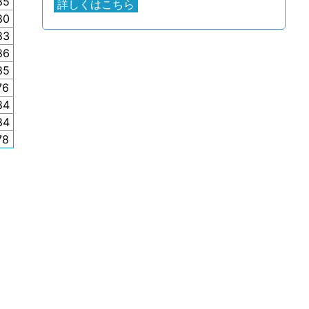
85
詳しくはこちら
80
83
86
85
76
84
84
78