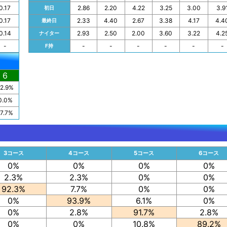
0.17
2.86
2.20
4.22
3.25
3.00
3.9
初日
0.17
2.33
4.40
2.67
3.38
4.17
4.4
最終日
0.14
2.93
2.50
2.00
3.60
3.22
4.2
ナイター
-
-
-
-
-
-
-
F持
6
2.9%
0.0%
17.7%
3コース
4コース
5コース
6コース
0%
0%
0%
0%
2.3%
2.3%
0%
0%
92.3%
7.7%
0%
0%
0%
93.9%
6.1%
0%
0%
2.8%
91.7%
2.8%
0%
0%
10.8%
89.2%