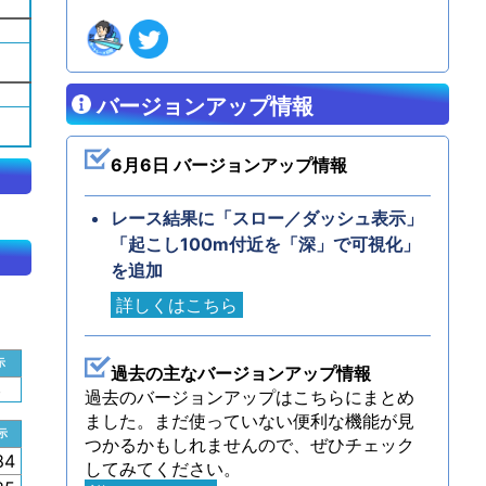
バージョンアップ情報
6月6日 バージョンアップ情報
レース結果に「スロー／ダッシュ表示」
「起こし100m付近を「深」で可視化」
を追加
詳しくはこちら
示
過去の主なバージョンアップ情報
3
過去のバージョンアップはこちらにまとめ
ました。まだ使っていない便利な機能が見
示
つかるかもしれませんので、ぜひチェック
84
してみてください。