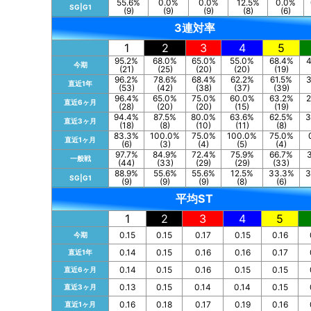
55.6%
0.0%
0.0%
12.5%
0.0%
SG|G1
(9)
(9)
(9)
(8)
(6)
3連対率
1
2
3
4
5
95.2%
68.0%
65.0%
55.0%
68.4%
4
今期
(21)
(25)
(20)
(20)
(19)
96.2%
78.6%
68.4%
62.2%
61.5%
3
直近1年
(53)
(42)
(38)
(37)
(39)
96.4%
65.0%
75.0%
60.0%
63.2%
直近6ヶ月
(28)
(20)
(20)
(15)
(19)
94.4%
87.5%
80.0%
63.6%
62.5%
3
直近3ヶ月
(18)
(8)
(10)
(11)
(8)
83.3%
100.0%
75.0%
100.0%
75.0%
直近1ヶ月
(6)
(3)
(4)
(5)
(4)
97.7%
84.9%
72.4%
75.9%
66.7%
一般戦
(44)
(33)
(29)
(29)
(33)
88.9%
55.6%
55.6%
12.5%
33.3%
3
SG|G1
(9)
(9)
(9)
(8)
(6)
平均ST
1
2
3
4
5
0.15
0.15
0.17
0.15
0.16
今期
0.14
0.15
0.16
0.16
0.17
直近1年
0.14
0.15
0.16
0.15
0.15
直近6ヶ月
0.13
0.15
0.14
0.14
0.15
直近3ヶ月
0.16
0.18
0.17
0.19
0.16
直近1ヶ月