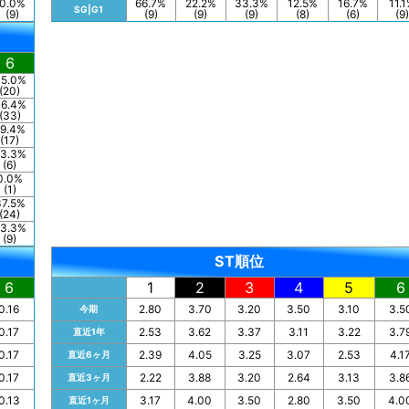
0.0%
66.7%
22.2%
33.3%
12.5%
16.7%
11.
SG|G1
(9)
(9)
(9)
(9)
(8)
(6)
(9)
6
5.0%
(20)
6.4%
(33)
29.4%
(17)
3.3%
(6)
0.0%
(1)
37.5%
(24)
3.3%
(9)
ST順位
6
1
2
3
4
5
6
0.16
2.80
3.70
3.20
3.50
3.10
3.5
今期
0.17
2.53
3.62
3.37
3.11
3.22
3.7
直近1年
0.17
2.39
4.05
3.25
3.07
2.53
4.1
直近6ヶ月
0.17
2.22
3.88
3.20
2.64
3.13
3.8
直近3ヶ月
0.13
3.17
4.00
3.50
2.80
3.50
4.0
直近1ヶ月