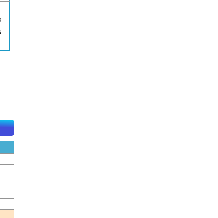
1
0
5