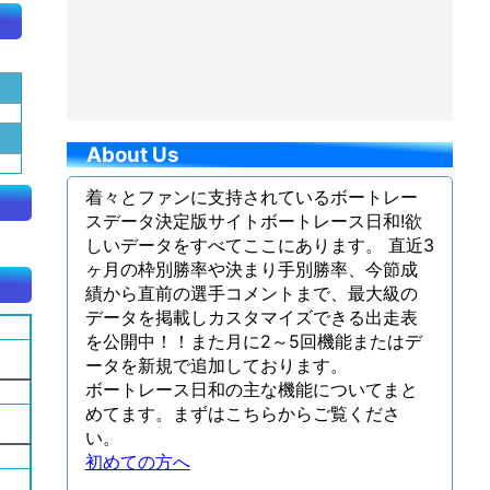
About Us
着々とファンに支持されているボートレー
スデータ決定版サイトボートレース日和!欲
しいデータをすべてここにあります。 直近3
ヶ月の枠別勝率や決まり手別勝率、今節成
績から直前の選手コメントまで、最大級の
データを掲載しカスタマイズできる出走表
を公開中！！また月に2～5回機能またはデ
ータを新規で追加しております。
ボートレース日和の主な機能についてまと
めてます。まずはこちらからご覧くださ
い。
初めての方へ