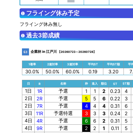
フライング休み予定
フライング休み無し
過去3節成績
企業杯 in 江戸川
【20260723～20260728】
1着率
2連対率
3連対率
平均ST
平均ST順
平
30.0%
50.0%
60.0%
0.19
3.20
7
日
名称
枠
進入
順位
ST順
R
ST
1日
予選
1R
1
1
2
0.23
4
2日
予選
2R
5
5
6
0.22
3
2日
予選
7R
4
4
4
0.31
6
3日
予選特選
11R
3
3
3
0.24
2
4日
予選
4R
6
6
2
0.31
5
4日
予選
9R
2
2
1
0.11
5