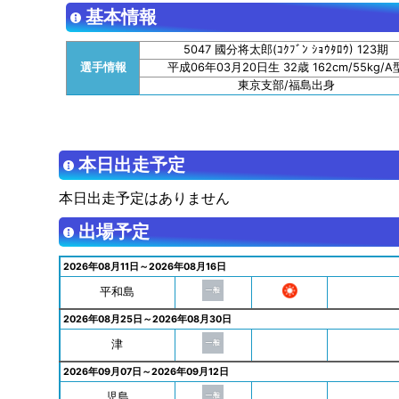
基本情報
5047 國分将太郎(ｺｸﾌﾞﾝ ｼｮｳﾀﾛｳ) 123期
選手情報
平成06年03月20日生 32歳 162cm/55kg/A
東京支部/福島出身
本日出走予定
本日出走予定はありません
出場予定
2026年08月11日～2026年08月16日
平和島
2026年08月25日～2026年08月30日
津
2026年09月07日～2026年09月12日
児島