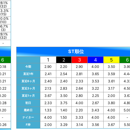
28.1%
(32)
33.3%
(15)
40.0%
(10)
66.7%
(3)
28.1%
(32)
-
ST順位
6
1
2
3
4
5
6
0.18
2.90
2.20
2.90
4.00
3.50
3.9
今期
0.21
2.41
2.54
2.81
3.65
3.59
4.4
直近1年
0.21
2.40
2.40
2.33
3.53
3.61
4.3
直近6ヶ月
0.22
2.13
2.83
2.64
3.22
3.17
4.5
直近3ヶ月
0.20
3.67
3.50
2.80
2.25
2.00
3.6
直近1ヶ月
0.28
2.33
3.75
4.00
2.67
3.80
4.8
初日
0.20
1.33
1.40
2.20
3.43
4.00
5.0
最終日
-
4.00
1.50
3.33
4.00
4.00
-
ナイター
0.26
2.00
3.29
3.14
3.56
3.67
5.5
F持