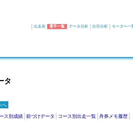
出走表
選手一覧
データ分析
出目分析
モーター一
タ
ータ
ンへ
ース別成績
前づけデータ
コース別出走一覧
舟券メモ履歴