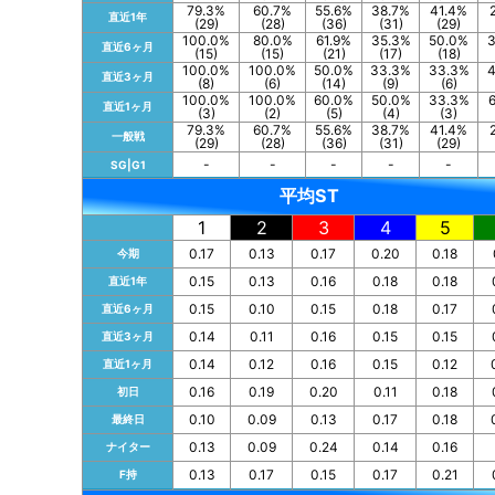
79.3%
60.7%
55.6%
38.7%
41.4%
直近1年
(29)
(28)
(36)
(31)
(29)
100.0%
80.0%
61.9%
35.3%
50.0%
直近6ヶ月
(15)
(15)
(21)
(17)
(18)
100.0%
100.0%
50.0%
33.3%
33.3%
直近3ヶ月
(8)
(6)
(14)
(9)
(6)
100.0%
100.0%
60.0%
50.0%
33.3%
直近1ヶ月
(3)
(2)
(5)
(4)
(3)
79.3%
60.7%
55.6%
38.7%
41.4%
一般戦
(29)
(28)
(36)
(31)
(29)
-
-
-
-
-
SG|G1
平均ST
1
2
3
4
5
0.17
0.13
0.17
0.20
0.18
今期
0.15
0.13
0.16
0.18
0.18
直近1年
0.15
0.10
0.15
0.18
0.17
直近6ヶ月
0.14
0.11
0.16
0.15
0.15
直近3ヶ月
0.14
0.12
0.16
0.15
0.12
直近1ヶ月
0.16
0.19
0.20
0.11
0.18
初日
0.10
0.09
0.13
0.17
0.18
最終日
0.13
0.09
0.24
0.14
0.16
ナイター
0.13
0.17
0.15
0.17
0.21
F持