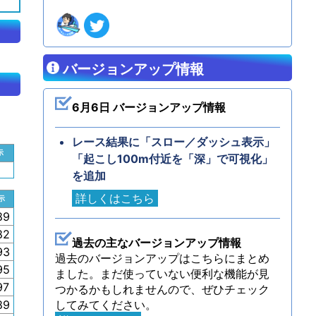
バージョンアップ情報
6月6日 バージョンアップ情報
レース結果に「スロー／ダッシュ表示」
示
「起こし100m付近を「深」で可視化」
9
を追加
詳しくはこちら
示
89
82
過去の主なバージョンアップ情報
93
過去のバージョンアップはこちらにまとめ
95
ました。まだ使っていない便利な機能が見
97
つかるかもしれませんので、ぜひチェック
してみてください。
89