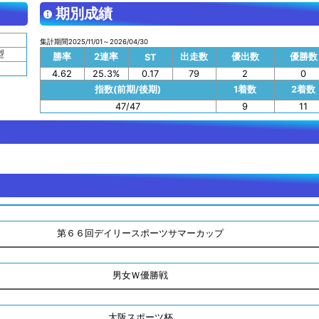
期別成績
集計期間2025/11/01～2026/04/30
型
勝率
2連率
出走数
優出数
優勝数
ST
4.62
25.3%
0.17
79
2
0
指数(前期/後期)
1着数
2着数
47/47
9
11
第６６回デイリースポーツサマーカップ
男女Ｗ優勝戦
大阪スポーツ杯