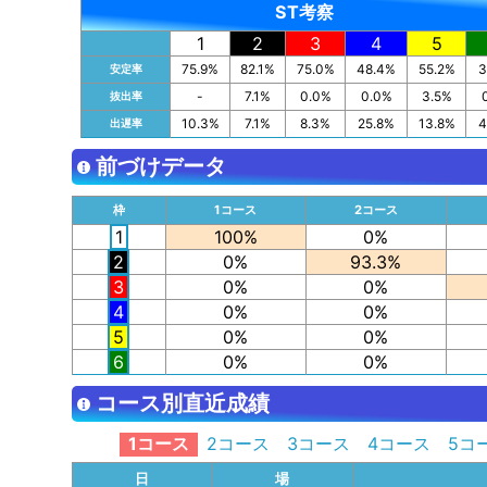
ST考察
1
2
3
4
5
75.9%
82.1%
75.0%
48.4%
55.2%
3
安定率
-
7.1%
0.0%
0.0%
3.5%
抜出率
10.3%
7.1%
8.3%
25.8%
13.8%
4
出遅率
前づけデータ
枠
1コース
2コース
1
100%
0%
2
0%
93.3%
3
0%
0%
4
0%
0%
5
0%
0%
6
0%
0%
コース別直近成績
1コース
2コース
3コース
4コース
5コ
日
場