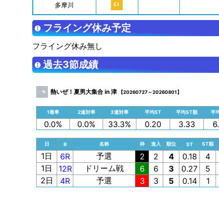
多摩川
フライング休み予定
フライング休み無し
過去3節成績
熱いぜ！夏男大集合 in 津
【20260727～20260801】
1着率
2連対率
3連対率
平均ST
平均ST順
平
0.0%
0.0%
33.3%
0.20
3.33
6
日
名称
枠
進入
順位
ST順
R
ST
1日
予選
6R
2
2
4
0.18
4
1日
ドリーム戦
12R
6
6
3
0.27
5
2日
予選
4R
3
3
5
0.14
1