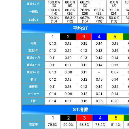
100.0%
80.0%
66.7%
0.0%
10
-
直近1ヶ月
(3)
(5)
(3)
(2)
100.0%
80.8%
76.9%
63.6%
33.3%
6
一般戦
(44)
(26)
(26)
(22)
(24)
90.0%
58.3%
46.7%
57.9%
50.0%
3
SG|G1
(10)
(12)
(15)
(19)
(10)
平均ST
1
2
3
4
5
0.13
0.12
0.15
0.14
0.19
今期
0.12
0.12
0.13
0.13
0.16
直近1年
0.11
0.10
0.13
0.14
0.14
直近6ヶ月
0.11
0.11
0.11
0.14
0.13
直近3ヶ月
0.13
0.08
0.11
-
0.07
直近1ヶ月
0.12
0.12
0.12
0.15
0.14
初日
0.11
0.13
0.13
0.14
0.12
最終日
0.14
0.09
0.12
0.11
0.14
ナイター
0.14
0.11
0.16
0.15
0.20
F持
ST考察
1
2
3
4
5
79.6%
90.0%
68.3%
73.2%
51.4%
安定率