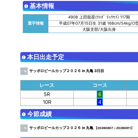
基本情報
4908 上田龍星(ｳｴﾀﾞ ﾘｭｳｾｲ) 117期
選手情報
平成07年07月15日生 31歳 168cm/54kg/O
大阪支部/大阪出身
本日出走予定
サッポロビールカップ２０２６ in 丸亀 3日目
レース
コース
5R
6
10R
4
今節成績
サッポロビールカップ２０２６ in 丸亀
【20260807～20260811】