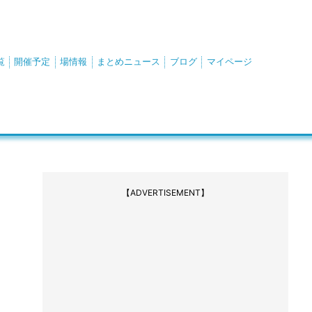
覧
開催予定
場情報
まとめニュース
ブログ
マイページ
【ADVERTISEMENT】