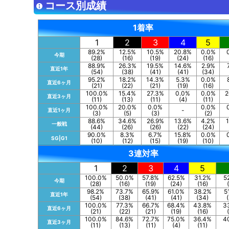
コース別成績
1着率
1
2
3
4
5
89.2%
12.5%
10.5%
20.8%
0.0%
今期
(28)
(16)
(19)
(24)
(16)
88.9%
26.3%
19.5%
14.6%
2.9%
直近1年
(54)
(38)
(41)
(41)
(34)
95.2%
18.2%
14.3%
5.3%
0.0%
直近6ヶ月
(21)
(22)
(21)
(19)
(16)
100.0%
15.4%
27.3%
0.0%
0.0%
2
直近3ヶ月
(11)
(13)
(11)
(4)
(11)
100.0%
20.0%
0.0%
0.0%
-
直近1ヶ月
(3)
(5)
(3)
(2)
88.6%
34.6%
26.9%
13.6%
4.2%
一般戦
(44)
(26)
(26)
(22)
(24)
90.0%
8.3%
6.7%
15.8%
0.0%
SG|G1
(10)
(12)
(15)
(19)
(10)
3連対率
1
2
3
4
5
100.0%
50.0%
57.8%
62.5%
31.2%
5
今期
(28)
(16)
(19)
(24)
(16)
98.2%
73.7%
65.9%
61.0%
38.2%
5
直近1年
(54)
(38)
(41)
(41)
(34)
100.0%
77.3%
66.7%
68.4%
43.8%
3
直近6ヶ月
(21)
(22)
(21)
(19)
(16)
100.0%
84.6%
72.7%
75.0%
36.4%
4
直近3ヶ月
(11)
(13)
(11)
(4)
(11)