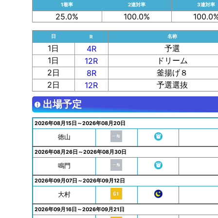
1着率
2連対率
3連対率
25.0%
100.0%
100.0
日
名称
R
1日
予選
4R
1日
ドリーム
12R
2日
釜揚げ８
8R
2日
予選選抜
12R
出場予定
2026年08月15日～2026年08月20日
徳山
2026年08月26日～2026年08月30日
鳴門
2026年09月07日～2026年09月12日
大村
2026年09月16日～2026年09月21日