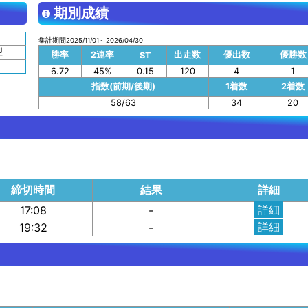
期別成績
集計期間2025/11/01～2026/04/30
型
勝率
2連率
出走数
優出数
優勝数
ST
6.72
45%
0.15
120
4
1
指数(前期/後期)
1着数
2着数
58/63
34
20
締切時間
結果
詳細
詳細
17:08
-
詳細
19:32
-