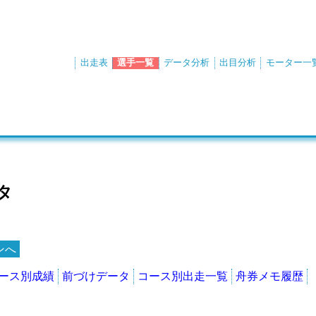
出走表
選手一覧
データ分析
出目分析
モーター一
タ
ンへ
ース別成績
前づけデータ
コース別出走一覧
舟券メモ履歴