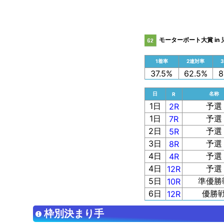
モーターボート大賞 in
1着率
2連対率
37.5%
62.5%
8
日
名称
R
1日
予選
2R
1日
予選
7R
2日
予選
5R
3日
予選
8R
4日
予選
4R
4日
予選
12R
5日
準優勝
10R
6日
優勝
12R
枠別決まり手