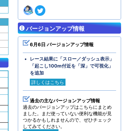
バージョンアップ情報
4
3
6月6日 バージョンアップ情報
2
レース結果に「スロー／ダッシュ表示」
「起こし100m付近を「深」で可視化」
を追加
詳しくはこちら
過去の主なバージョンアップ情報
過去のバージョンアップはこちらにまとめ
ました。まだ使っていない便利な機能が見
つかるかもしれませんので、ぜひチェック
してみてください。