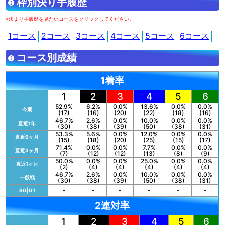
枠別決り手履歴
※決まり手履歴を見たいコースをクリックしてください。
1コース
2コース
3コース
4コース
5コース
6コース
コース別成績
1着率
1
2
3
4
5
6
52.9%
6.2%
0.0%
13.6%
0.0%
0.0%
今期
(17)
(16)
(20)
(22)
(18)
(16)
46.7%
2.6%
0.0%
10.0%
0.0%
0.0%
直近1年
(30)
(38)
(39)
(50)
(38)
(31)
53.3%
5.6%
0.0%
12.0%
0.0%
0.0%
直近6ヶ月
(15)
(18)
(20)
(25)
(15)
(17)
71.4%
0.0%
0.0%
7.7%
0.0%
0.0%
直近3ヶ月
(7)
(12)
(12)
(13)
(8)
(9)
50.0%
0.0%
0.0%
25.0%
0.0%
0.0%
直近1ヶ月
(2)
(4)
(4)
(4)
(4)
(4)
46.7%
2.6%
0.0%
10.0%
0.0%
0.0%
一般戦
(30)
(38)
(39)
(50)
(38)
(31)
-
-
-
-
-
-
SG|G1
2連対率
1
2
3
4
5
6