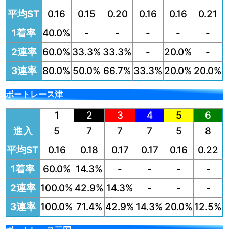
平均ST
0.16
0.15
0.20
0.16
0.16
0.21
1着率
40.0%
-
-
-
-
-
2連率
60.0%
33.3%
33.3%
-
20.0%
-
3連率
80.0%
50.0%
66.7%
33.3%
20.0%
20.0%
ボートレース津
1
2
3
4
5
6
進入
5
7
7
7
5
8
平均ST
0.16
0.18
0.17
0.17
0.16
0.22
1着率
60.0%
14.3%
-
-
-
-
2連率
100.0%
42.9%
14.3%
-
-
-
3連率
100.0%
71.4%
42.9%
14.3%
20.0%
12.5%