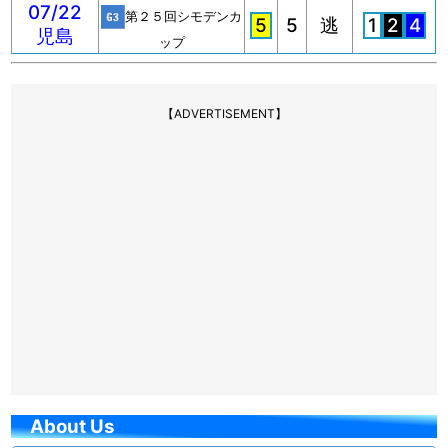
07/22
第２５回シモデンカ
5
5
逃
1
2
4
児島
ップ
【ADVERTISEMENT】
About Us