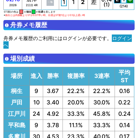
1
1
2
差
(1)
2026
2日目 4R
(214)
ST(順)の色は
が
抜出
が
出遅
を表します
※
抜出とは内側艇よりSTが0.07早い時、出遅はST順1位より0.1以上遅い時
舟券メモ履歴
舟券メモ履歴のご利用にはログインが必要です。
ログイン
へ
場別成績
平均
場所
進入
勝率
複勝率
3連率
ST
桐生
9
3.67
22.2%
22.2%
0.16
戸田
10
3.40
20.0%
30.0%
0.22
江戸川
24
4.92
33.3%
45.8%
0.24
平和島
9
3.78
11.1%
33.3%
0.14
多摩川
30
4.53
23.3%
40.0%
0.17