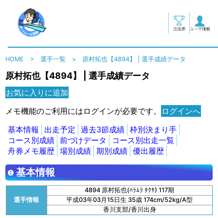
HOME
>
選手一覧
>
原村拓也【4894】 | 選手成績データ
原村拓也【4894】 | 選手成績データ
お気に入りに追加
メモ機能のご利用にはログインが必要です。
ログインへ
基本情報
出走予定
過去3節成績
枠別決まり手
コース別成績
前づけデータ
コース別出走一覧
舟券メモ履歴
場別成績
期別成績
優出履歴
基本情報
4894 原村拓也(ﾊﾗﾑﾗ ﾀｸﾔ) 117期
選手情報
平成03年03月15日生 35歳 174cm/52kg/A型
香川支部/香川出身