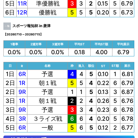
5日
11R
準優勝戦
3
3
2
0.15
5
6.79
6日
12R
優勝戦
5
5
5
0.20
5
6.73
スポーツ報知杯 in 唐津
【20260710～20260715】
1着率
2連対率
3連対率
平均ST
平均ST順
平均展示
0.0%
0.0%
0.0%
0.18
4.00
6.79
日
名称
枠
進入
順位
ST順
展示
R
ST
1日
6R
予選
4
4
5
0.10
1
6.81
2日
1R
朝１戦
5
5
4
0.22
6
6.79
2日
9R
予選
1
1
5
0.13
3
6.87
3日
1R
朝１戦
2
2
4
0.26
5
6.76
3日
9R
予選
3
3
4
0.23
6
6.78
4日
3R
３ライズ戦
6
6
4
0.20
5
6.78
5日
6R
一般
5
6
5
0.12
2
6.77