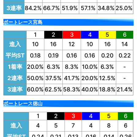
3連率
84.2%
66.7%
51.9%
57.1%
34.8%
25.0%
ボートレース宮島
1
2
3
4
5
6
進入
10
16
12
10
16
14
平均ST
0.18
0.19
0.16
0.16
0.20
0.22
1着率
20.0%
6.3%
8.3%
10.0%
6.3%
-
2連率
50.0%
37.5%
41.7%
20.0%
12.5%
-
3連率
60.0%
62.5%
58.3%
40.0%
18.8%
21.4%
ボートレース徳山
1
2
3
4
5
6
進入
4
5
7
4
8
6
平均ST
0.24
0.21
0.13
0.16
0.14
0.26