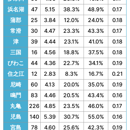
浜名湖
47
5.15
38.3%
48.9%
0.17
蒲郡
25
3.84
12.0%
24.0%
0.18
常滑
30
4.47
23.3%
43.3%
0.17
津
39
4.44
23.1%
41.0%
0.18
三国
16
4.56
18.8%
37.5%
0.18
びわこ
44
4.36
22.7%
34.1%
0.19
住之江
12
2.83
8.3%
16.7%
0.21
尼崎
60
4.13
20.0%
35.0%
0.19
鳴門
83
4.46
20.5%
43.4%
0.16
丸亀
226
4.85
23.5%
46.0%
0.17
児島
140
5.39
30.7%
55.0%
0.16
宮島
78
4.60
25.6%
42.3%
0.19