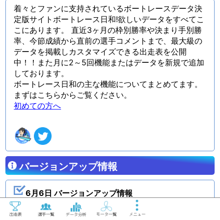
着々とファンに支持されているボートレースデータ決
定版サイトボートレース日和!欲しいデータをすべてこ
こにあります。 直近3ヶ月の枠別勝率や決まり手別勝
率、今節成績から直前の選手コメントまで、最大級の
データを掲載しカスタマイズできる出走表を公開
中！！また月に2～5回機能またはデータを新規で追加
しております。
ボートレース日和の主な機能についてまとめてます。
まずはこちらからご覧ください。
初めての方へ
バージョンアップ情報
6月6日 バージョンアップ情報
レース結果に「スロー／ダッシュ表示」「起こし