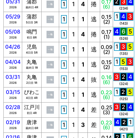
2
3
4
05/31
蒲郡
0.17
1
1
4
捲
(6)
2026
最終日 4R
(234)
1
4
3
05/29
蒲郡
0.15
1
1
1
逃
(2)
2026
5日目 3R
(143)
4
6
5
05/08
鳴門
0.17
1
1
4
捲
(1)
2026
初日 8R
(526)
1
3
5
04/26
児島
0.09
1
1
1
逃
(2)
2026
4日目 5R
(135)
1
5
3
04/04
丸亀
0.15
1
1
1
逃
(2)
2026
最終日 1R
(153)
3
2
4
03/31
丸亀
0.16
1
1
4
抜
(6)
2026
2日目 1R
(324)
1
2
5
03/15
びわこ
0.23
1
1
1
逃
(6)
2026
4日目 4R
(125)
3
2
4
02/28
江戸川
0.25
1
1
4
差
(3)
2026
初日 4R
(324)
4
2
1
02/19
唐津
0.23
1
1
3
差
(6)
2026
最終日 6R
(421)
2
1
6
02/16
唐津
0.14