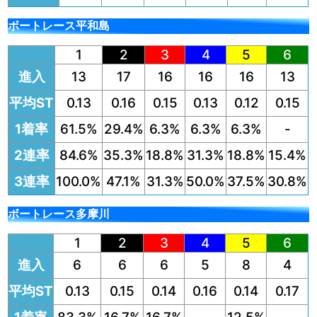
ボートレース平和島
1
2
3
4
5
6
進入
13
17
16
16
16
13
平均ST
0.13
0.16
0.15
0.13
0.12
0.15
1着率
61.5%
29.4%
6.3%
6.3%
6.3%
-
2連率
84.6%
35.3%
18.8%
31.3%
18.8%
15.4%
3連率
100.0%
47.1%
31.3%
50.0%
37.5%
30.8%
ボートレース多摩川
1
2
3
4
5
6
進入
6
6
6
5
8
4
平均ST
0.13
0.15
0.14
0.16
0.14
0.17