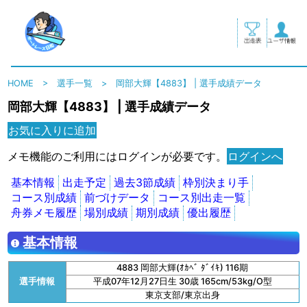
HOME
>
選手一覧
>
岡部大輝【4883】 | 選手成績データ
岡部大輝【4883】 | 選手成績データ
お気に入りに追加
メモ機能のご利用にはログインが必要です。
ログインへ
基本情報
出走予定
過去3節成績
枠別決まり手
コース別成績
前づけデータ
コース別出走一覧
舟券メモ履歴
場別成績
期別成績
優出履歴
基本情報
4883 岡部大輝(ｵｶﾍﾞ ﾀﾞｲｷ) 116期
選手情報
平成07年12月27日生 30歳 165cm/53kg/O型
東京支部/東京出身