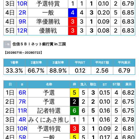
3日
10R
予選特賞
1
1
1
0.10
2
6.79
4日
2R
一般
4
4
3
0.20
5
6.85
4日
9R
準優勝戦
3
3
1
0.09
2
6.83
5日
12R
優勝戦
3
3
3
0.08
2
6.83
住信ＳＢＩネット銀行賞 in 三国
【20260718～20260722】
1着率
2連対率
3連対率
平均ST
平均ST順
平均展示
33.3%
66.7%
88.9%
0.12
2.56
6.79
日
名称
枠
進入
順位
ST順
展示
R
ST
1日
6R
予選
5
5
3
0.15
4
6.82
2日
7R
予選
2
2
2
0.10
2
6.75
2日
11R
記者特選
6
6
5
0.16
5
6.75
3日
4R
みくにあさ推し
1
1
1
0.16
2
6.78
3日
10R
予選特賞
3
3
1
0.09
2
6.81
4日
5R
一般
5
5
1
0.17
4
6.80