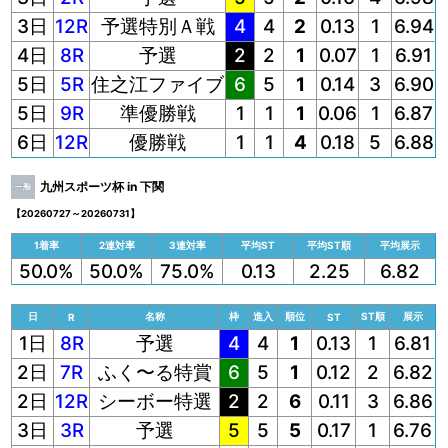
3日
12R
予選特別Ａ戦
4
4
2
0.13
1
6.94
4日
8R
予選
2
2
1
0.07
1
6.91
5日
5R
住之江ファイブ
6
5
1
0.14
3
6.90
5日
9R
準優勝戦
1
1
1
0.06
1
6.87
6日
12R
優勝戦
1
1
4
0.18
5
6.88
九州スポーツ杯 in 下関
【20260727～20260731】
1着率
2連対率
3連対率
平均ST
平均ST順
平均展示
50.0%
50.0%
75.0%
0.13
2.25
6.82
日
名称
枠
進入
順位
ST順
展示
R
ST
1日
8R
予選
4
4
1
0.13
1
6.81
2日
7R
ふく〜る特賞
6
5
1
0.12
2
6.82
2日
12R
シーボー特選
2
2
6
0.11
3
6.86
3日
3R
予選
5
5
5
0.17
1
6.76