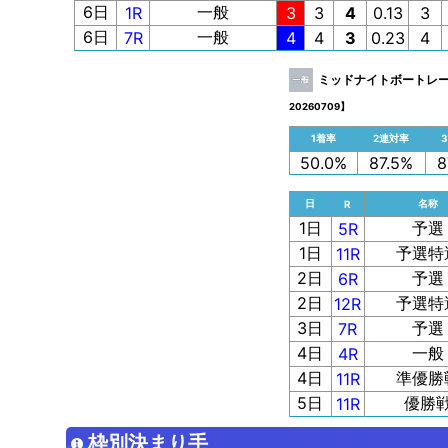
6日
一般
1R
3
3
4
0.13
3
6日
一般
7R
4
4
3
0.23
4
ミッドナイトボートレース
20260709】
1着率
2連対率
50.0%
87.5%
8
日
名称
R
1日
予選
5R
1日
予選特
11R
2日
予選
6R
2日
予選特
12R
3日
予選
7R
4日
一般
4R
4日
準優勝
11R
5日
優勝
11R
枠別決まり手