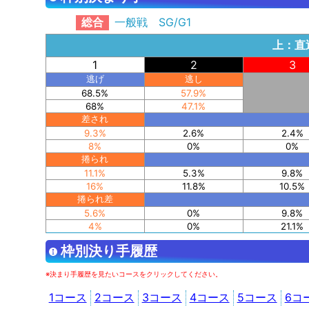
総合
一般戦
SG/G1
上：直
1
2
3
逃げ
逃し
68.5%
57.9%
68%
47.1%
差され
9.3%
2.6%
2.4%
8%
0%
0%
捲られ
11.1%
5.3%
9.8%
16%
11.8%
10.5%
捲られ差
5.6%
0%
9.8%
4%
0%
21.1%
枠別決り手履歴
※決まり手履歴を見たいコースをクリックしてください。
1コース
2コース
3コース
4コース
5コース
6コ