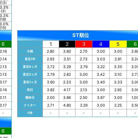
(13)
3.3%
(3)
3.3%
(18)
0.0%
(15)
ST順位
6
1
2
3
4
5
6
0.16
2.80
3.80
2.70
3.00
3.00
3.6
今期
0.14
2.93
3.51
2.73
3.03
2.91
3.2
直近1年
0.13
2.72
3.29
2.79
3.22
3.35
3.0
直近6ヶ月
0.13
2.79
2.82
3.00
3.42
3.10
2.7
直近3ヶ月
0.17
3.60
2.33
3.00
3.40
3.33
3.0
直近1ヶ月
0.16
3.82
4.17
2.13
3.00
2.92
3.0
初日
0.11
2.00
3.86
2.50
3.67
3.00
1.0
最終日
0.17
2.71
4.80
2.29
3.00
2.25
3.5
ナイター
-
-
-
-
-
-
-
F持
6