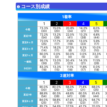
コース別成績
1着率
1
2
3
4
5
73.3%
15.0%
20.8%
14.2%
8.0%
今期
(30)
(20)
(24)
(21)
(25)
72.2%
13.2%
22.0%
13.2%
6.8%
直近1年
(54)
(38)
(41)
(38)
(44)
72.0%
17.7%
31.6%
13.0%
5.9%
直近6ヶ月
(25)
(17)
(19)
(23)
(17)
71.4%
18.2%
37.5%
8.3%
10.0%
直近3ヶ月
(14)
(11)
(8)
(12)
(10)
60.0%
0.0%
50.0%
0.0%
33.3%
直近1ヶ月
(5)
(3)
(4)
(5)
(3)
66.7%
13.0%
30.4%
14.3%
11.5%
一般戦
(36)
(23)
(23)
(21)
(26)
83.3%
13.3%
11.1%
11.8%
0.0%
SG|G1
(18)
(15)
(18)
(17)
(18)
3連対率
1
2
3
4
5
90.0%
80.0%
58.3%
71.4%
68.0%
3
今期
(30)
(20)
(24)
(21)
(25)
88.9%
60.5%
48.8%
60.5%
61.4%
3
直近1年
(54)
(38)
(41)
(38)
(44)
84.0%
58.8%
47.4%
52.2%
64.7%
3
直近6ヶ月
(25)
(17)
(19)
(23)
(17)
85.7%
54.6%
37.5%
41.7%
70.0%
3