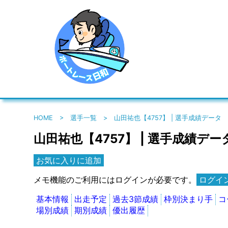
HOME
>
選手一覧
>
山田祐也【4757】 | 選手成績データ
山田祐也【4757】 | 選手成績デー
お気に入りに追加
メモ機能のご利用にはログインが必要です。
ログイ
基本情報
出走予定
過去3節成績
枠別決まり手
コ
場別成績
期別成績
優出履歴