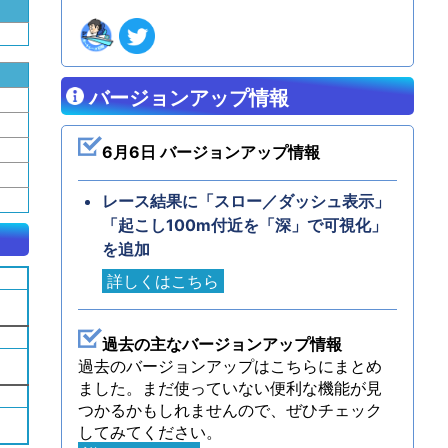
バージョンアップ情報
4
6
2
6月6日 バージョンアップ情報
8
レース結果に「スロー／ダッシュ表示」
「起こし100m付近を「深」で可視化」
を追加
詳しくはこちら
過去の主なバージョンアップ情報
過去のバージョンアップはこちらにまとめ
ました。まだ使っていない便利な機能が見
つかるかもしれませんので、ぜひチェック
してみてください。