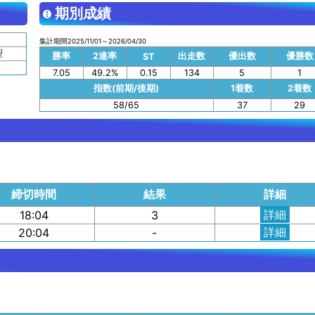
期別成績
集計期間2025/11/01～2026/04/30
型
勝率
2連率
出走数
優出数
優勝数
ST
7.05
49.2%
0.15
134
5
1
指数(前期/後期)
1着数
2着数
58/65
37
29
締切時間
結果
詳細
詳細
18:04
3
詳細
20:04
-