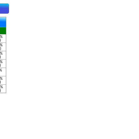
4%
)
2%
)
5%
)
4%
)
%
)
2%
)
3%
)