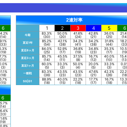
2連対率
6
1
2
3
4
5
6
14.2%
83.3%
50.0%
41.6%
42.8%
36.0%
21.
今期
(14)
(30)
(20)
(24)
(21)
(25)
(14
9.1%
85.2%
42.1%
34.2%
34.2%
31.8%
18.
直近1年
(33)
(54)
(38)
(41)
(38)
(44)
(33
5.3%
84.0%
52.9%
36.8%
34.8%
35.3%
10.
直近6ヶ月
(19)
(25)
(17)
(19)
(23)
(17)
(19
7.7%
85.7%
45.5%
37.5%
16.7%
40.0%
15.
直近3ヶ月
(13)
(14)
(11)
(8)
(12)
(10)
(13
0.0%
60.0%
33.3%
50.0%
20.0%
33.3%
0.0
直近1ヶ月
(3)
(5)
(3)
(4)
(5)
(3)
(3
11.1%
83.3%
43.5%
43.5%
47.6%
42.3%
22.
一般戦
(18)
(36)
(23)
(23)
(21)
(26)
(18
6.7%
88.9%
40.0%
22.2%
17.7%
16.7%
13.
SG|G1
(15)
(18)
(15)
(18)
(17)
(18)
(15
6
5.7%
(14)
6.4%
(33)
1.6%
(19)
0.8%