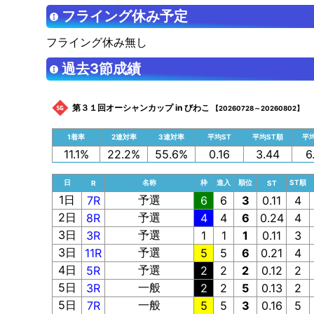
フライング休み予定
フライング休み無し
過去3節成績
第３１回オーシャンカップ in びわこ
【20260728～20260802】
1着率
2連対率
3連対率
平均ST
平均ST順
平
11.1%
22.2%
55.6%
0.16
3.44
6
日
名称
枠
進入
順位
ST順
R
ST
1日
予選
7R
6
6
3
0.11
4
2日
予選
8R
4
4
6
0.24
4
3日
予選
3R
1
1
1
0.11
3
3日
予選
11R
5
5
6
0.21
4
4日
予選
5R
2
2
2
0.12
2
5日
一般
3R
2
2
5
0.13
2
5日
一般
7R
5
5
3
0.16
5