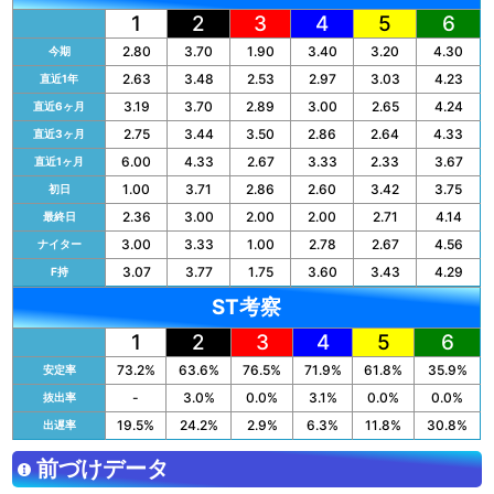
1
2
3
4
5
6
2.80
3.70
1.90
3.40
3.20
4.30
今期
2.63
3.48
2.53
2.97
3.03
4.23
直近1年
3.19
3.70
2.89
3.00
2.65
4.24
直近6ヶ月
2.75
3.44
3.50
2.86
2.64
4.33
直近3ヶ月
6.00
4.33
2.67
3.33
2.33
3.67
直近1ヶ月
1.00
3.71
2.86
2.60
3.42
3.75
初日
2.36
3.00
2.00
2.00
2.71
4.14
最終日
3.00
3.33
1.00
2.78
2.67
4.56
ナイター
3.07
3.77
1.75
3.60
3.43
4.29
F持
ST考察
1
2
3
4
5
6
73.2%
63.6%
76.5%
71.9%
61.8%
35.9%
安定率
-
3.0%
0.0%
3.1%
0.0%
0.0%
抜出率
19.5%
24.2%
2.9%
6.3%
11.8%
30.8%
出遅率
前づけデータ