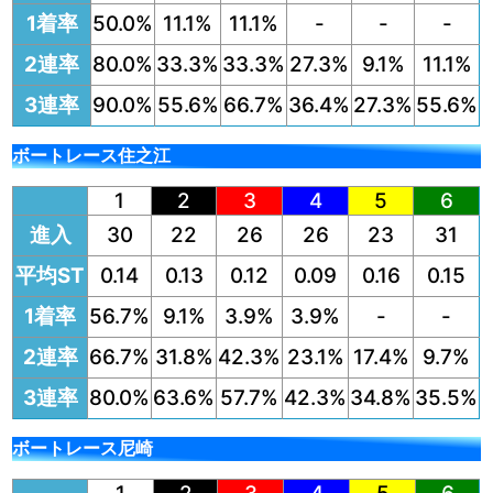
1着率
50.0%
11.1%
11.1%
-
-
-
2連率
80.0%
33.3%
33.3%
27.3%
9.1%
11.1%
3連率
90.0%
55.6%
66.7%
36.4%
27.3%
55.6%
ボートレース住之江
1
2
3
4
5
6
進入
30
22
26
26
23
31
平均ST
0.14
0.13
0.12
0.09
0.16
0.15
1着率
56.7%
9.1%
3.9%
3.9%
-
-
2連率
66.7%
31.8%
42.3%
23.1%
17.4%
9.7%
3連率
80.0%
63.6%
57.7%
42.3%
34.8%
35.5%
ボートレース尼崎