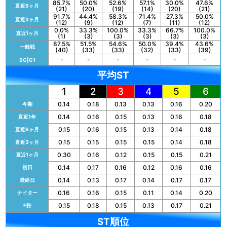
85.7%
50.0%
52.6%
57.1%
30.0%
47.6%
直近6ヶ月
(21)
(20)
(19)
(14)
(20)
(21)
91.7%
44.4%
58.3%
71.4%
27.3%
50.0%
直近3ヶ月
(12)
(9)
(12)
(7)
(11)
(12)
0.0%
33.3%
100.0%
33.3%
66.7%
100.0%
直近1ヶ月
(1)
(3)
(3)
(3)
(3)
(3)
87.5%
51.5%
54.6%
50.0%
39.4%
43.6%
一般戦
(40)
(33)
(33)
(32)
(33)
(39)
-
-
-
-
-
-
SG|G1
平均ST
1
2
3
4
5
6
0.14
0.18
0.13
0.13
0.16
0.20
今期
0.14
0.16
0.15
0.13
0.16
0.18
直近1年
0.15
0.16
0.15
0.13
0.14
0.18
直近6ヶ月
0.15
0.15
0.15
0.15
0.14
0.18
直近3ヶ月
0.30
0.16
0.12
0.15
0.15
0.21
直近1ヶ月
0.14
0.17
0.16
0.12
0.16
0.16
初日
0.14
0.13
0.17
0.14
0.17
0.17
最終日
0.16
0.16
0.15
0.11
0.14
0.20
ナイター
0.15
0.18
0.15
0.13
0.17
0.21
F持
ST順位