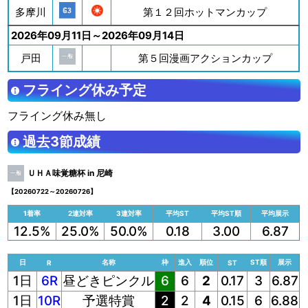
多摩川
第１２回ホットマンカップ
2026年09月11日～2026年09月14日
戸田
第５回漫画アクションカップ
フライング休み予定
フライング休み無し
過去3節成績
ＵＨＡ味覚糖杯 in 尼崎
【20260722～20260726】
1着率
2連対率
3連対率
平均ST
平均ST順
平均展示
12.5%
25.0%
50.0%
0.18
3.00
6.87
日
名称
枠
進入
順位
ST順
展示
R
ST
1日
6R
昼どきピンクル
6
6
2
0.17
3
6.87
1日
10R
予選特賞
2
2
4
0.15
6
6.88