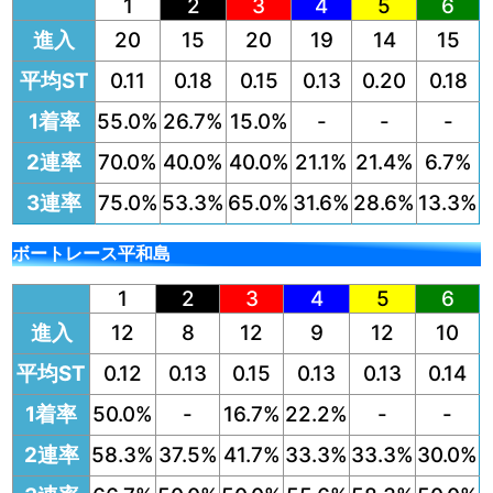
1
2
3
4
5
6
進入
20
15
20
19
14
15
平均ST
0.11
0.18
0.15
0.13
0.20
0.18
1着率
55.0%
26.7%
15.0%
-
-
-
2連率
70.0%
40.0%
40.0%
21.1%
21.4%
6.7%
3連率
75.0%
53.3%
65.0%
31.6%
28.6%
13.3%
ボートレース平和島
1
2
3
4
5
6
進入
12
8
12
9
12
10
平均ST
0.12
0.13
0.15
0.13
0.13
0.14
1着率
50.0%
-
16.7%
22.2%
-
-
2連率
58.3%
37.5%
41.7%
33.3%
33.3%
30.0%