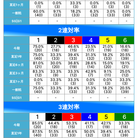
0.0%
0.0%
33.3%
0.0%
0.0%
0.0%
直近1ヶ月
(1)
(3)
(3)
(3)
(3)
(3)
60.0%
9.1%
18.2%
6.3%
3.0%
0.0%
一般戦
(40)
(33)
(33)
(32)
(33)
(39)
-
-
-
-
-
-
SG|G1
2連対率
1
2
3
4
5
6
75.0%
27.7%
46.6%
23.5%
21.0%
16.6%
今期
(20)
(18)
(15)
(17)
(19)
(18)
75.0%
33.3%
39.4%
31.3%
18.2%
20.5%
直近1年
(40)
(33)
(33)
(32)
(33)
(39)
81.0%
30.0%
36.8%
28.6%
15.0%
19.1%
直近6ヶ月
(21)
(20)
(19)
(14)
(20)
(21)
83.3%
33.3%
33.3%
42.9%
9.1%
25.0%
直近3ヶ月
(12)
(9)
(12)
(7)
(11)
(12)
0.0%
33.3%
33.3%
0.0%
0.0%
33.3%
直近1ヶ月
(1)
(3)
(3)
(3)
(3)
(3)
75.0%
33.3%
39.4%
31.3%
18.2%
20.5%
一般戦
(40)
(33)
(33)
(32)
(33)
(39)
-
-
-
-
-
-
SG|G1
3連対率
1
2
3
4
5
6
85.0%
44.4%
53.3%
41.1%
42.1%
33.3%
今期
(20)
(18)
(15)
(17)
(19)
(18)
87.5%
51.5%
54.6%
50.0%
39.4%
43.6%
直近1年
(40)
(33)
(33)
(32)
(33)
(39)