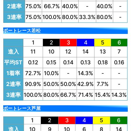
2連率
75.0%
66.7%
40.0%
-
40.0%
-
3連率
75.0%
100.0%
80.0%
33.3%
80.0%
-
ボートレース若松
1
2
3
4
5
6
進入
11
10
12
14
13
7
平均ST
0.12
0.15
0.14
0.13
0.18
0.16
1着率
72.7%
10.0%
-
14.3%
-
-
2連率
90.9%
50.0%
50.0%
42.9%
7.7%
-
3連率
100.0%
80.0%
66.7%
71.4%
15.4%
14.3%
ボートレース芦屋
1
2
3
4
5
6
進入
10
9
10
6
8
14