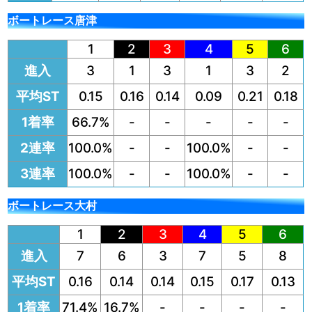
ボートレース唐津
1
2
3
4
5
6
進入
3
1
3
1
3
2
平均ST
0.15
0.16
0.14
0.09
0.21
0.18
1着率
66.7%
-
-
-
-
-
2連率
100.0%
-
-
100.0%
-
-
3連率
100.0%
-
-
100.0%
-
-
ボートレース大村
1
2
3
4
5
6
進入
7
6
3
7
5
8
平均ST
0.16
0.14
0.14
0.15
0.17
0.13
1着率
71.4%
16.7%
-
-
-
-