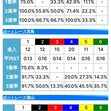
1着率
75.0%
-
33.3%
42.9%
11.1%
-
2連率
100.0%
55.6%
50.0%
71.4%
22.2%
-
3連率
100.0%
66.7%
66.7%
100.0%
33.3%
-
ボートレース宮島
1
2
3
4
5
6
進入
12
12
15
20
11
14
平均ST
0.13
0.16
0.14
0.14
0.16
0.16
1着率
75.0%
8.3%
-
-
-
-
2連率
91.7%
33.3%
-
20.0%
27.3%
14.3%
3連率
91.7%
50.0%
13.3%
40.0%
45.5%
35.7%
ボートレース徳山
1
2
3
4
5
6