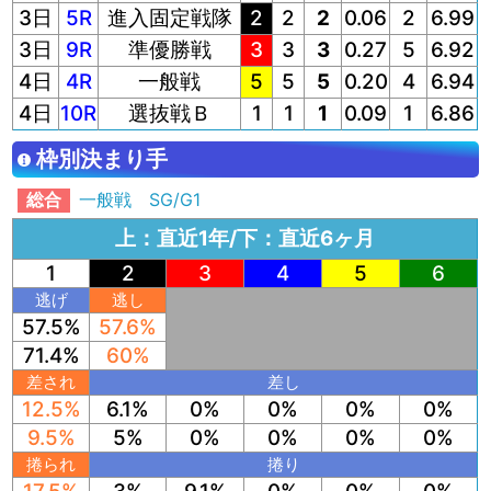
3日
5R
進入固定戦隊
2
2
2
0.06
2
6.99
3日
9R
準優勝戦
3
3
3
0.27
5
6.92
4日
4R
一般戦
5
5
5
0.20
4
6.94
4日
10R
選抜戦Ｂ
1
1
1
0.09
1
6.86
枠別決まり手
総合
一般戦
SG/G1
上：直近1年/下：直近6ヶ月
1
2
3
4
5
6
逃げ
逃し
57.5%
57.6%
71.4%
60%
差され
差し
12.5%
6.1%
0%
0%
0%
0%
9.5%
5%
0%
0%
0%
0%
捲られ
捲り