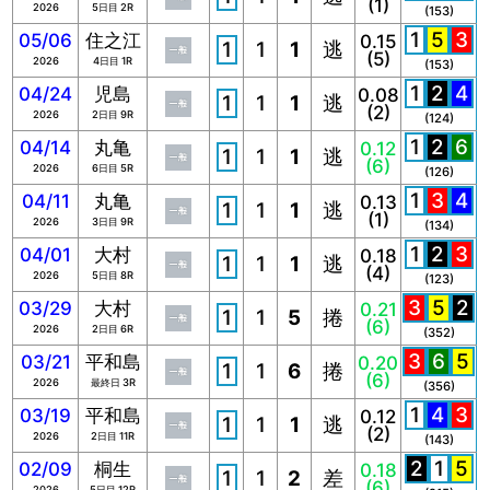
(1)
2026
5日目 2R
(153)
1
5
3
05/06
住之江
0.15
1
1
1
逃
(5)
2026
4日目 1R
(153)
1
2
4
04/24
児島
0.08
1
1
1
逃
(2)
2026
2日目 9R
(124)
1
2
6
04/14
丸亀
0.12
1
1
1
逃
(6)
2026
6日目 5R
(126)
1
3
4
04/11
丸亀
0.13
1
1
1
逃
(1)
2026
3日目 9R
(134)
1
2
3
04/01
大村
0.18
1
1
1
逃
(4)
2026
5日目 8R
(123)
3
5
2
03/29
大村
0.21
1
1
5
捲
(6)
2026
2日目 6R
(352)
3
6
5
03/21
平和島
0.20
1
1
6
捲
(6)
2026
最終日 3R
(356)
1
4
3
03/19
平和島
0.12
1
1
1
逃
(2)
2026
2日目 11R
(143)
2
1
5
02/09
桐生
0.18
1
1
2
差
(6)
2026
5日目 12R