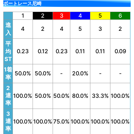
ボートレース尼崎
1
2
3
4
5
6
進
4
2
4
5
3
2
入
平
0.23
0.12
0.23
0.11
0.11
0.09
均
ST
1着
50.0%
50.0%
-
20.0%
-
-
率
2
連
100.0%
50.0%
50.0%
80.0%
33.3%
100.0%
率
3
連
100.0%
100.0%
75.0%
100.0%
100.0%
100.0%
率