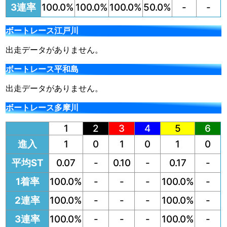
3連率
100.0%
100.0%
100.0%
50.0%
-
-
ボートレース江戸川
出走データがありません。
ボートレース平和島
出走データがありません。
ボートレース多摩川
1
2
3
4
5
6
進入
1
0
1
0
1
0
平均ST
0.07
-
0.10
-
0.17
-
1着率
100.0%
-
-
-
100.0%
-
2連率
100.0%
-
-
-
100.0%
-
3連率
100.0%
-
-
-
100.0%
-