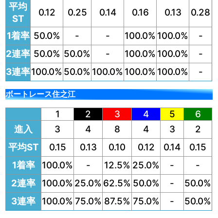
平均
0.12
0.25
0.14
0.16
0.13
0.28
ST
1着率
50.0%
-
-
100.0%
100.0%
-
2連率
50.0%
50.0%
-
100.0%
100.0%
-
3連率
100.0%
50.0%
100.0%
100.0%
100.0%
-
ボートレース住之江
1
2
3
4
5
6
進入
3
4
8
4
3
2
平均ST
0.15
0.13
0.10
0.12
0.14
0.15
1着率
100.0%
-
12.5%
25.0%
-
-
2連率
100.0%
25.0%
62.5%
50.0%
-
50.0%
3連率
100.0%
75.0%
87.5%
75.0%
-
50.0%