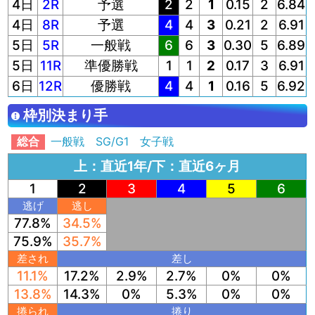
4日
2R
予選
2
2
1
0.15
2
6.84
4日
8R
予選
4
4
3
0.21
2
6.91
5日
5R
一般戦
6
6
3
0.30
5
6.89
5日
11R
準優勝戦
1
1
2
0.17
3
6.91
6日
12R
優勝戦
4
4
1
0.16
5
6.92
枠別決まり手
総合
一般戦
SG/G1
女子戦
上：直近1年/下：直近6ヶ月
1
2
3
4
5
6
逃げ
逃し
77.8%
34.5%
75.9%
35.7%
差され
差し
11.1%
17.2%
2.9%
2.7%
0%
0%
13.8%
14.3%
0%
5.3%
0%
0%
捲られ
捲り