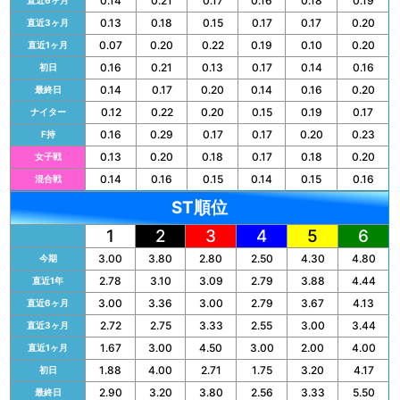
0.14
0.21
0.17
0.16
0.18
0.19
直近6ヶ月
0.13
0.18
0.15
0.17
0.17
0.20
直近3ヶ月
0.07
0.20
0.22
0.19
0.10
0.20
直近1ヶ月
0.16
0.21
0.13
0.17
0.14
0.16
初日
0.14
0.17
0.20
0.14
0.16
0.20
最終日
0.12
0.22
0.20
0.15
0.19
0.17
ナイター
0.16
0.29
0.17
0.17
0.20
0.23
F持
0.13
0.20
0.18
0.17
0.18
0.20
女子戦
0.14
0.16
0.15
0.14
0.15
0.16
混合戦
ST順位
1
2
3
4
5
6
3.00
3.80
2.80
2.50
4.30
4.80
今期
2.78
3.10
3.09
2.79
3.88
4.44
直近1年
3.00
3.36
3.00
2.79
3.67
4.13
直近6ヶ月
2.72
2.75
3.33
2.55
3.00
3.44
直近3ヶ月
1.67
3.00
4.50
3.00
2.00
4.00
直近1ヶ月
1.88
4.00
2.71
1.75
3.20
4.17
初日
2.90
3.20
3.80
2.56
3.33
5.50
最終日