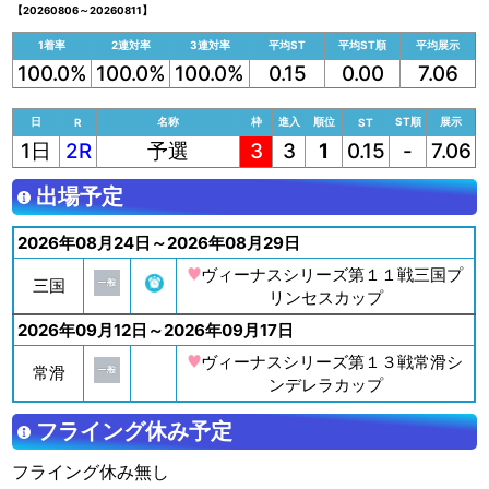
【20260806～20260811】
1着率
2連対率
3連対率
平均ST
平均ST順
平均展示
100.0%
100.0%
100.0%
0.15
0.00
7.06
日
名称
枠
進入
順位
ST順
展示
R
ST
1日
2R
予選
3
3
1
0.15
-
7.06
出場予定
2026年08月24日～2026年08月29日
ヴィーナスシリーズ第１１戦三国プ
三国
リンセスカップ
2026年09月12日～2026年09月17日
ヴィーナスシリーズ第１３戦常滑シ
常滑
ンデレラカップ
フライング休み予定
フライング休み無し