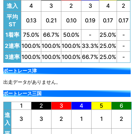
進入
4
3
2
3
4
2
平均
0.13
0.21
0.10
0.19
0.17
0.17
ST
1着率
75.0%
66.7%
50.0%
-
25.0%
-
2連率
100.0%
100.0%
100.0%
33.3%
25.0%
-
3連率
100.0%
100.0%
100.0%
66.7%
25.0%
-
ボートレース津
出走データがありません。
ボートレース三国
1
2
3
4
5
6
進
3
3
2
1
1
2
入
平