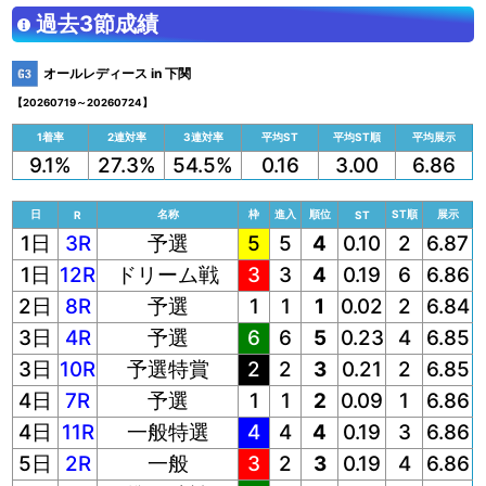
過去3節成績
オールレディース in 下関
【20260719～20260724】
1着率
2連対率
3連対率
平均ST
平均ST順
平均展示
9.1%
27.3%
54.5%
0.16
3.00
6.86
日
名称
枠
進入
順位
ST順
展示
R
ST
1日
3R
予選
5
5
4
0.10
2
6.87
1日
12R
ドリーム戦
3
3
4
0.19
6
6.86
2日
8R
予選
1
1
1
0.02
2
6.84
3日
4R
予選
6
6
5
0.23
4
6.85
3日
10R
予選特賞
2
2
3
0.21
2
6.85
4日
7R
予選
1
1
2
0.09
1
6.86
4日
11R
一般特選
4
4
4
0.19
3
6.86
5日
2R
一般
3
2
3
0.19
4
6.86