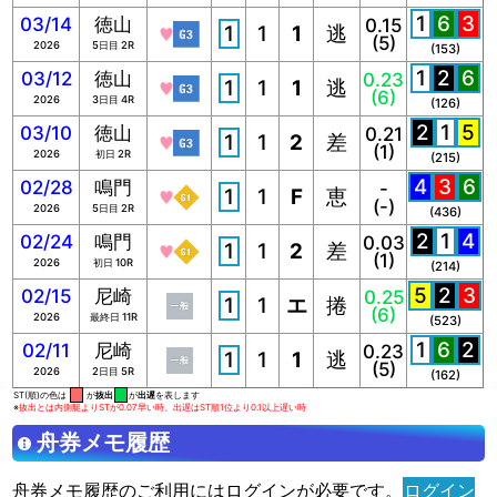
1
6
3
03/14
徳山
0.15
1
1
1
逃
(5)
2026
5日目 2R
(153)
1
2
6
03/12
徳山
0.23
1
1
1
逃
(6)
2026
3日目 4R
(126)
2
1
5
03/10
徳山
0.21
1
1
2
差
(1)
2026
初日 2R
(215)
4
3
6
02/28
鳴門
-
1
1
F
恵
(-)
2026
5日目 2R
(436)
2
1
4
02/24
鳴門
0.03
1
1
2
差
(1)
2026
初日 10R
(214)
5
2
3
02/15
尼崎
0.25
1
1
エ
捲
(6)
2026
最終日 11R
(523)
1
6
2
02/11
尼崎
0.23
1
1
1
逃
(5)
2026
2日目 5R
(162)
ST(順)の色は
が
抜出
が
出遅
を表します
※
抜出とは内側艇よりSTが0.07早い時、出遅はST順1位より0.1以上遅い時
舟券メモ履歴
舟券メモ履歴のご利用にはログインが必要です。
ログイン