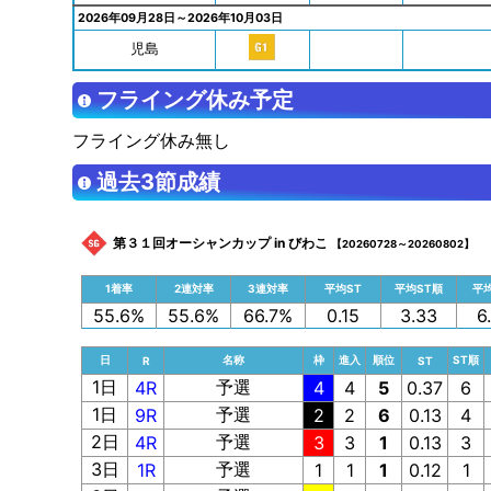
2026年09月28日～2026年10月03日
児島
フライング休み予定
フライング休み無し
過去3節成績
第３１回オーシャンカップ in びわこ
【20260728～20260802】
1着率
2連対率
3連対率
平均ST
平均ST順
平
55.6%
55.6%
66.7%
0.15
3.33
6
日
名称
枠
進入
順位
ST順
R
ST
1日
予選
4R
4
4
5
0.37
6
1日
予選
9R
2
2
6
0.13
4
2日
予選
4R
3
3
1
0.13
3
3日
予選
1R
1
1
1
0.12
1