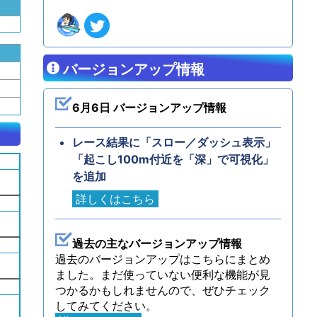
バージョンアップ情報
6月6日 バージョンアップ情報
レース結果に「スロー／ダッシュ表示」
「起こし100m付近を「深」で可視化」
を追加
詳しくはこちら
過去の主なバージョンアップ情報
過去のバージョンアップはこちらにまとめ
ました。まだ使っていない便利な機能が見
つかるかもしれませんので、ぜひチェック
してみてください。