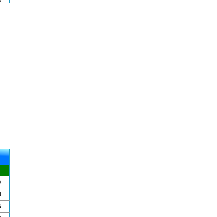
0
4
5