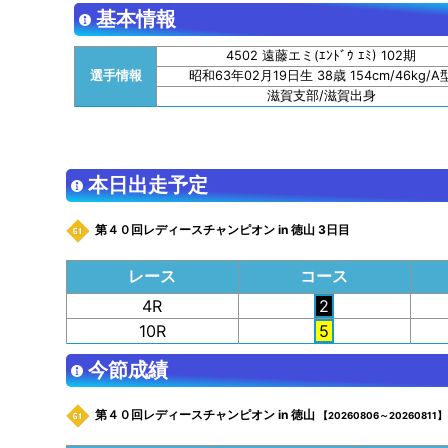
基本情報
4502 遠藤エミ(ｴﾝﾄﾞｳ ｴﾐ) 102期
選手情報
昭和63年02月19日生 38歳 154cm/46kg/A
滋賀支部/滋賀出身
本日出走予定
第４０回レディースチャンピオン in 徳山 3日目
レース
コース
4R
2
10R
5
今節成績
第４０回レディースチャンピオン in 徳山
【20260806～20260811】