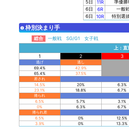
5日
準優勝
11R
6日
一般
6R
6日
特別選
10R
枠別決まり手
総合
一般戦
SG/G1
女子戦
上：直
1
2
3
逃げ
逃し
69.4%
42.9%
65.4%
37.5%
差され
14.5%
20%
6.3%
23.1%
18.8%
6.7%
捲られ
6.5%
5.7%
3.1%
0%
6.3%
6.7%
捲られ差
6.5%
0%
12.5%
3.9%
0%
13.3%