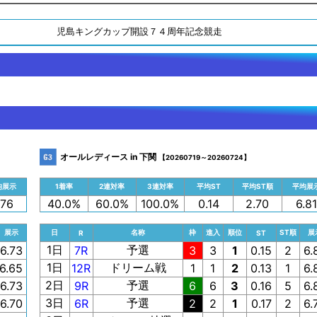
児島キングカップ開設７４周年記念競走
オールレディース in 下関
【20260719～20260724】
均展示
1着率
2連対率
3連対率
平均ST
平均ST順
平均展
.76
40.0%
60.0%
100.0%
0.14
2.70
6.81
展示
日
名称
枠
進入
順位
ST順
展
R
ST
1日
予選
6.73
7R
3
3
1
0.15
2
6.
1日
ドリーム戦
6.65
12R
1
1
2
0.13
1
6.
2日
予選
6.73
9R
6
6
3
0.16
5
6.
3日
予選
6.70
6R
2
2
1
0.17
2
6.