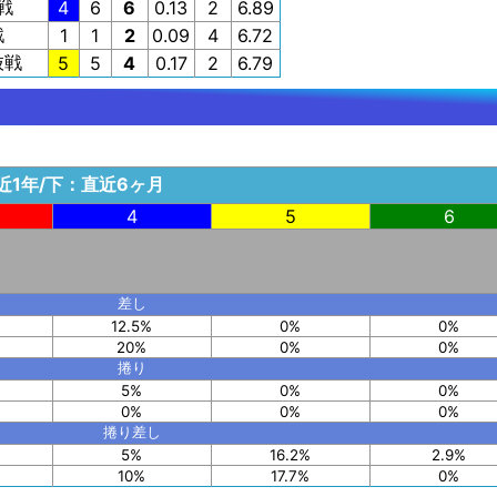
戦
4
6
6
0.13
2
6.89
戦
1
1
2
0.09
4
6.72
抜戦
5
5
4
0.17
2
6.79
近1年/下：直近6ヶ月
4
5
6
差し
12.5%
0%
0%
20%
0%
0%
捲り
5%
0%
0%
0%
0%
0%
捲り差し
5%
16.2%
2.9%
10%
17.7%
0%