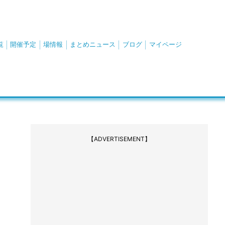
覧
開催予定
場情報
まとめニュース
ブログ
マイページ
【ADVERTISEMENT】