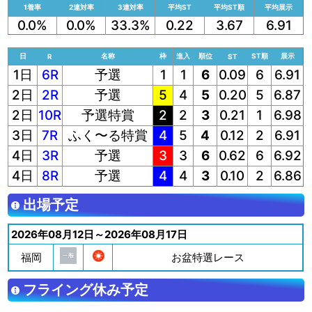
1着率
2連対率
3連対率
平均ST
平均ST順
平均展示
0.0%
0.0%
33.3%
0.22
3.67
6.91
日
名称
枠
進入
順位
ST順
展示
R
ST
1日
6R
予選
1
1
6
0.09
6
6.91
2日
2R
予選
5
4
5
0.20
5
6.87
2日
10R
予選特賞
2
2
3
0.21
1
6.98
3日
7R
ふく〜る特賞
4
5
4
0.12
2
6.91
4日
3R
予選
3
3
6
0.62
6
6.92
4日
8R
予選
4
4
3
0.10
2
6.86
出場予定
2026年08月12日～2026年08月17日
福岡
お盆特選レース
フライング休み予定