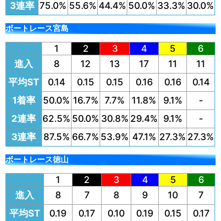
3連率
75.0%
55.6%
44.4%
50.0%
33.3%
30.0%
ボートレース宮島
1
2
3
4
5
6
進入
8
12
13
17
11
11
平均ST
0.14
0.15
0.15
0.16
0.16
0.14
1着率
50.0%
16.7%
7.7%
11.8%
9.1%
-
2連率
62.5%
50.0%
30.8%
29.4%
9.1%
-
3連率
87.5%
66.7%
53.9%
47.1%
27.3%
27.3%
ボートレース徳山
1
2
3
4
5
6
進入
8
7
8
9
10
7
平均ST
0.19
0.17
0.10
0.19
0.15
0.17