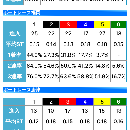
ボートレース福岡
1
2
3
4
5
6
進入
25
22
22
17
27
18
平均ST
0.15
0.14
0.13
0.18
0.18
0.15
1着率
44.0%
27.3%
31.8%
17.7%
3.7%
-
2連率
64.0%
54.6%
50.0%
41.2%
14.8%
5.6%
3連率
76.0%
72.7%
63.6%
58.8%
51.9%
16.7%
ボートレース唐津
1
2
3
4
5
6
進入
13
10
17
13
15
13
平均ST
0.12
0.18
0.15
0.18
0.18
0.16