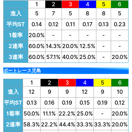
1
2
3
4
5
6
進入
5
7
5
8
8
5
平均ST
0.14
0.12
0.11
0.17
0.13
0.23
1着率
20.0%
-
-
-
-
-
2連率
60.0%
14.3%
20.0%
12.5%
-
-
3連率
60.0%
57.1%
40.0%
25.0%
-
20.0%
ボートレース児島
1
2
3
4
5
6
進入
12
9
9
12
9
10
平均ST
0.13
0.16
0.19
0.15
0.19
0.12
1着率
50.0%
11.1%
22.2%
25.0%
-
20.0%
2連率
58.3%
22.2%
44.4%
33.3%
33.3%
20.0%