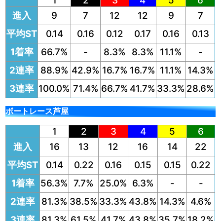
1
2
3
4
5
6
進入
9
7
12
12
9
7
平均ST
0.14
0.16
0.12
0.17
0.16
0.13
1着率
66.7%
-
8.3%
8.3%
11.1%
-
2連率
88.9%
42.9%
16.7%
16.7%
11.1%
14.3%
3連率
100.0%
71.4%
66.7%
41.7%
33.3%
28.6%
ボートレース芦屋
1
2
3
4
5
6
進入
16
13
12
16
14
22
平均ST
0.14
0.22
0.16
0.15
0.15
0.22
1着率
56.3%
7.7%
25.0%
6.3%
-
-
2連率
81.3%
38.5%
33.3%
43.8%
14.3%
4.6%
3連率
81.3%
61.5%
41.7%
43.8%
35.7%
18.2%