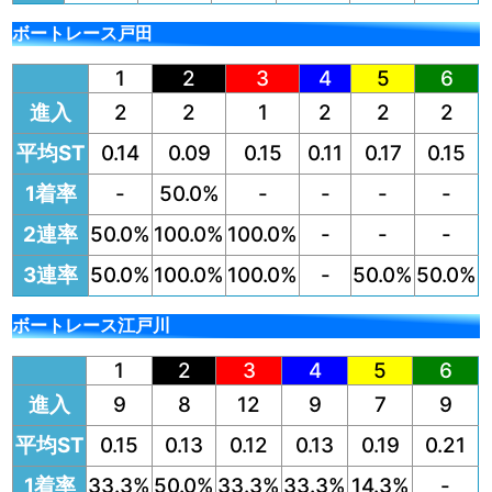
ボートレース戸田
1
2
3
4
5
6
進入
2
2
1
2
2
2
平均ST
0.14
0.09
0.15
0.11
0.17
0.15
1着率
-
50.0%
-
-
-
-
2連率
50.0%
100.0%
100.0%
-
-
-
3連率
50.0%
100.0%
100.0%
-
50.0%
50.0%
ボートレース江戸川
1
2
3
4
5
6
進入
9
8
12
9
7
9
平均ST
0.15
0.13
0.12
0.13
0.19
0.21
1着率
33.3%
50.0%
33.3%
33.3%
14.3%
-