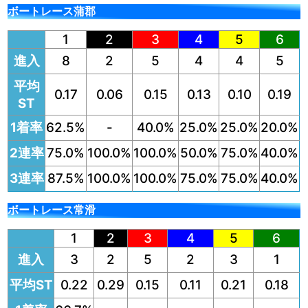
ボートレース蒲郡
1
2
3
4
5
6
進入
8
2
5
4
4
5
平均
0.17
0.06
0.15
0.13
0.10
0.19
ST
1着率
62.5%
-
40.0%
25.0%
25.0%
20.0%
2連率
75.0%
100.0%
100.0%
50.0%
75.0%
40.0%
3連率
87.5%
100.0%
100.0%
75.0%
75.0%
40.0%
ボートレース常滑
1
2
3
4
5
6
進入
3
2
5
2
3
1
平均ST
0.22
0.29
0.15
0.11
0.21
0.18