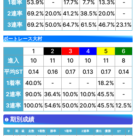
1着率
53.9%
-
17.7%
7.7%
13.3%
-
2連率
69.2%
20.0%
41.2%
38.5%
20.0%
-
3連率
69.2%
50.0%
64.7%
61.5%
46.7%
23.1%
ボートレース大村
1
2
3
4
5
6
進入
10
11
10
10
11
8
平均ST
0.14
0.16
0.17
0.13
0.17
0.14
1着率
40.0%
-
-
-
18.2%
-
2連率
90.0%
36.4%
10.0%
10.0%
45.5%
-
3連率
100.0%
54.6%
50.0%
20.0%
45.5%
12.5%
期別成績
年
期
級
走数
1着数
勝率
1着率
2連率
優出
優勝
ST
F