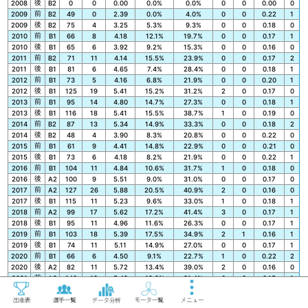
後
2008
B2
0
0
0.00
0.0%
0.0%
0
0
0.00
0
前
2009
B2
49
0
2.39
0.0%
4.0%
0
0
0.22
1
後
2009
B2
75
4
3.25
5.3%
9.3%
0
0
0.18
0
前
2010
B1
66
8
4.18
12.1%
19.7%
0
0
0.17
1
後
2010
B1
65
6
3.92
9.2%
15.3%
0
0
0.16
0
前
2011
B2
71
11
4.14
15.5%
23.9%
0
0
0.17
2
後
2011
B1
81
6
4.65
7.4%
28.4%
0
0
0.18
1
前
2012
B1
73
5
4.16
6.8%
21.9%
0
0
0.20
1
後
2012
B1
125
19
5.41
15.2%
31.2%
2
0
0.17
0
前
2013
B1
95
14
4.80
14.7%
27.3%
0
0
0.18
1
後
2013
B1
116
18
5.41
15.5%
38.7%
1
0
0.19
0
前
2014
B2
87
13
5.34
14.9%
33.3%
0
0
0.18
2
後
2014
B2
48
4
3.90
8.3%
20.8%
0
0
0.22
0
前
2015
B1
61
9
4.41
14.8%
22.9%
0
0
0.21
0
後
2015
B1
73
6
4.18
8.2%
21.9%
0
0
0.22
1
前
2016
B1
104
11
4.84
10.6%
31.7%
1
0
0.18
0
後
2016
A2
100
9
5.51
9.0%
31.0%
0
0
0.17
0
前
2017
A2
127
26
5.88
20.5%
40.9%
2
0
0.16
0
後
2017
B1
115
11
5.23
9.6%
33.0%
1
0
0.18
1
前
2018
A2
99
17
5.62
17.2%
41.4%
3
0
0.17
1
後
2018
B1
95
11
4.96
11.6%
26.3%
0
0
0.17
1
前
2019
B1
103
18
5.39
17.5%
34.9%
2
1
0.16
1
後
2019
B1
74
11
5.11
14.9%
27.0%
0
0
0.17
1
前
2020
B1
66
6
4.50
9.1%
22.7%
1
0
0.22
2
後
2020
A2
82
11
5.72
13.4%
39.0%
2
0
0.16
0
前
2021
A2
140
18
5.49
12.9%
31.4%
0
0
0.15
1
後
2021
A2
108
20
5.45
18.5%
35.1%
3
0
0.15
1
前
2022
B1
106
20
5.17
18.9%
32.0%
0
0
0.16
1