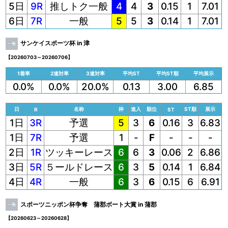
5日
9R
推しトク一般
4
4
3
0.15
1
7.01
6日
7R
一般
5
5
3
0.14
1
7.01
サンケイスポーツ杯 in 津
【20260703～20260706】
1着率
2連対率
3連対率
平均ST
平均ST順
平均展示
0.0%
0.0%
20.0%
0.13
3.00
6.85
日
名称
枠
進入
順位
ST順
展示
R
ST
1日
3R
予選
5
3
6
0.16
3
6.83
1日
7R
予選
1
-
F
-
-
-
2日
1R
ツッキーレース
6
6
3
0.06
2
6.86
3日
5R
５ールドレース
6
3
5
0.14
1
6.84
4日
4R
一般
6
3
6
0.15
6
6.91
スポーツニッポン杯争奪 蒲郡ボート大賞 in 蒲郡
【20260623～20260628】