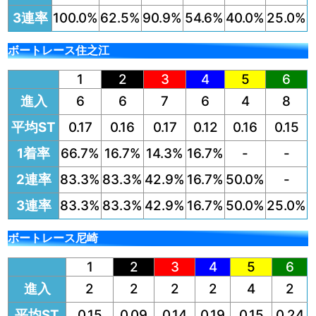
3連率
100.0%
62.5%
90.9%
54.6%
40.0%
25.0%
ボートレース住之江
1
2
3
4
5
6
進入
6
6
7
6
4
8
平均ST
0.17
0.16
0.17
0.12
0.16
0.15
1着率
66.7%
16.7%
14.3%
16.7%
-
-
2連率
83.3%
83.3%
42.9%
16.7%
50.0%
-
3連率
83.3%
83.3%
42.9%
16.7%
50.0%
25.0%
ボートレース尼崎
1
2
3
4
5
6
進入
2
2
2
2
4
2
平均ST
0.15
0.09
0.14
0.19
0.15
0.24