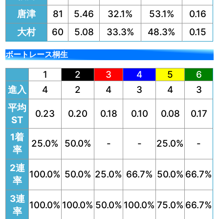
唐津
81
5.46
32.1%
53.1%
0.16
大村
60
5.08
33.3%
48.3%
0.15
ボートレース桐生
1
2
3
4
5
6
進入
4
2
4
3
4
3
平均
0.23
0.20
0.18
0.10
0.08
0.17
ST
1着
25.0%
50.0%
-
-
25.0%
-
率
2連
100.0%
50.0%
25.0%
66.7%
50.0%
66.7%
率
3連
100.0%
100.0%
50.0%
100.0%
75.0%
66.7%
率