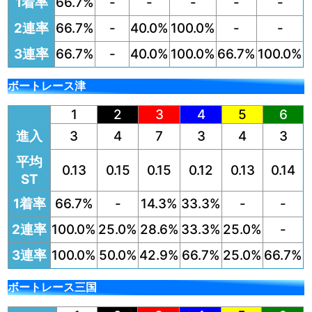
1着率
66.7%
-
-
-
-
-
2連率
66.7%
-
40.0%
100.0%
-
-
3連率
66.7%
-
40.0%
100.0%
66.7%
100.0%
ボートレース津
1
2
3
4
5
6
進入
3
4
7
3
4
3
平均
0.13
0.15
0.15
0.12
0.13
0.14
ST
1着率
66.7%
-
14.3%
33.3%
-
-
2連率
100.0%
25.0%
28.6%
33.3%
25.0%
-
3連率
100.0%
50.0%
42.9%
66.7%
25.0%
66.7%
ボートレース三国