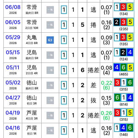
1
3
5
06/08
常滑
0.07
1
1
1
逃
(1)
2026
最終日 8R
(134)
2
3
5
06/05
常滑
0.16
1
1
5
捲
(2)
2026
2日目 10R
(235)
1
3
5
05/29
丸亀
0.09
1
1
1
逃
(3)
2026
4日目 6R
(135)
1
2
4
05/15
児島
0.07
1
1
1
逃
(1)
2026
最終日 5R
(124)
4
6
5
05/11
児島
0.08
1
1
6
捲差
(4)
2026
2日目 4R
(465)
3
1
6
05/02
徳山
0.22
1
1
2
差
(6)
2026
最終日 8R
(315)
6
1
4
04/27
徳山
0.15
1
1
2
抜
(3)
2026
初日 3R
(614)
3
1
5
04/19
芦屋
0.26
1
1
2
捲差
(6)
2026
4日目 3R
(315)
1
4
6
04/16
芦屋
0.16
1
1
1
逃
(2)
2026
初日 1R
(146)