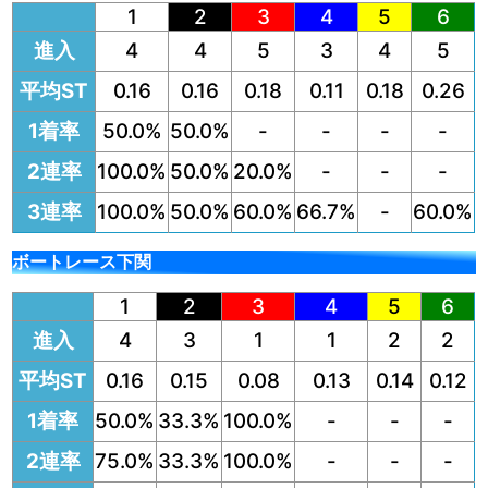
1
2
3
4
5
6
進入
4
4
5
3
4
5
平均ST
0.16
0.16
0.18
0.11
0.18
0.26
1着率
50.0%
50.0%
-
-
-
-
2連率
100.0%
50.0%
20.0%
-
-
-
3連率
100.0%
50.0%
60.0%
66.7%
-
60.0%
ボートレース下関
1
2
3
4
5
6
進入
4
3
1
1
2
2
平均ST
0.16
0.15
0.08
0.13
0.14
0.12
1着率
50.0%
33.3%
100.0%
-
-
-
2連率
75.0%
33.3%
100.0%
-
-
-