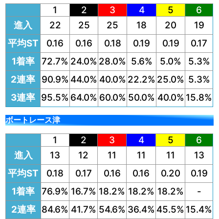
1
2
3
4
5
6
進入
22
25
25
18
20
19
平均ST
0.16
0.16
0.18
0.19
0.19
0.17
1着率
72.7%
24.0%
28.0%
5.6%
5.0%
5.3%
2連率
90.9%
44.0%
40.0%
22.2%
25.0%
5.3%
3連率
95.5%
64.0%
60.0%
50.0%
40.0%
15.8%
ボートレース津
1
2
3
4
5
6
進入
13
12
11
11
11
13
平均ST
0.18
0.17
0.16
0.16
0.20
0.19
1着率
76.9%
16.7%
18.2%
18.2%
18.2%
-
2連率
84.6%
41.7%
54.6%
36.4%
45.5%
15.4%