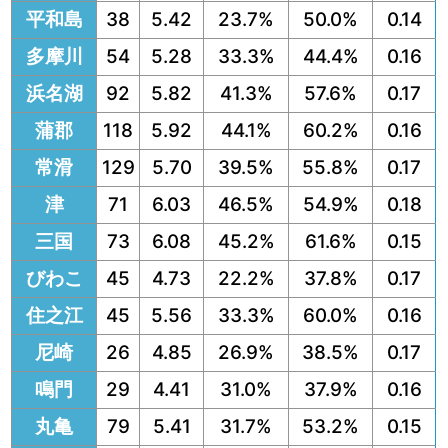
平和島
38
5.42
23.7%
50.0%
0.14
多摩川
54
5.28
33.3%
44.4%
0.16
浜名湖
92
5.82
41.3%
57.6%
0.17
蒲郡
118
5.92
44.1%
60.2%
0.16
常滑
129
5.70
39.5%
55.8%
0.17
津
71
6.03
46.5%
54.9%
0.18
三国
73
6.08
45.2%
61.6%
0.15
びわこ
45
4.73
22.2%
37.8%
0.17
住之江
45
5.56
33.3%
60.0%
0.16
尼崎
26
4.85
26.9%
38.5%
0.17
鳴門
29
4.41
31.0%
37.9%
0.16
丸亀
79
5.41
31.7%
53.2%
0.15