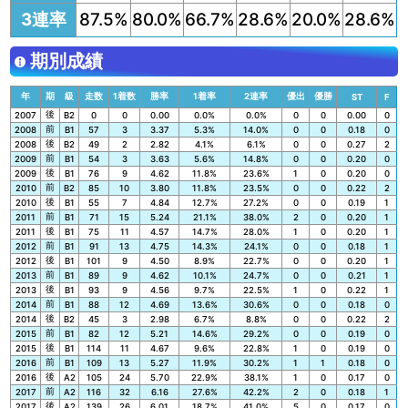
3連率
87.5%
80.0%
66.7%
28.6%
20.0%
28.6%
期別成績
年
期
級
走数
1着数
勝率
1着率
2連率
優出
優勝
ST
F
後
2007
B2
0
0
0.00
0.0%
0.0%
0
0
0.00
0
前
2008
B1
57
3
3.37
5.3%
14.0%
0
0
0.18
0
後
2008
B2
49
2
2.82
4.1%
6.1%
0
0
0.27
2
前
2009
B1
54
3
3.63
5.6%
14.8%
0
0
0.20
0
後
2009
B1
76
9
4.62
11.8%
23.6%
1
0
0.20
0
前
2010
B2
85
10
3.80
11.8%
23.5%
0
0
0.22
2
後
2010
B1
55
7
4.84
12.7%
27.2%
0
0
0.19
1
前
2011
B1
71
15
5.24
21.1%
38.0%
2
0
0.20
1
後
2011
B1
75
11
4.57
14.7%
28.0%
1
0
0.20
1
前
2012
B1
91
13
4.75
14.3%
24.1%
0
0
0.18
1
後
2012
B1
101
9
4.50
8.9%
22.7%
0
0
0.20
1
前
2013
B1
89
9
4.62
10.1%
24.7%
0
0
0.21
1
後
2013
B1
93
9
4.56
9.7%
22.5%
1
0
0.22
1
前
2014
B1
88
12
4.69
13.6%
30.6%
0
0
0.18
0
後
2014
B2
45
3
2.98
6.7%
8.8%
0
0
0.22
2
前
2015
B1
82
12
5.21
14.6%
29.2%
0
0
0.19
0
後
2015
B1
114
11
4.67
9.6%
22.8%
1
0
0.19
0
前
2016
B1
109
13
5.27
11.9%
30.2%
1
1
0.18
0
後
2016
A2
105
24
5.70
22.9%
38.1%
1
0
0.17
0
前
2017
A2
116
32
6.16
27.6%
42.2%
2
0
0.18
1
後
2017
A2
139
26
6.01
18.7%
41.0%
5
0
0.17
0