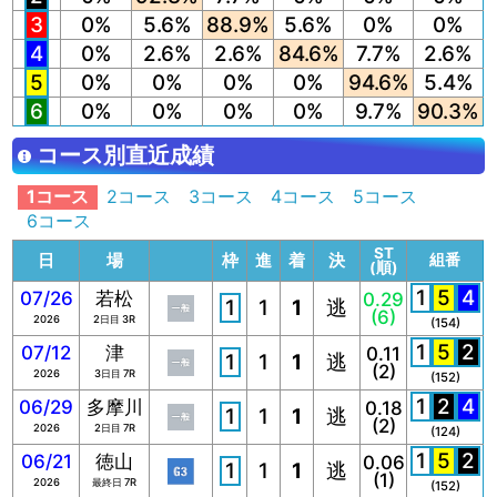
3
0%
5.6%
88.9%
5.6%
0%
0%
4
0%
2.6%
2.6%
84.6%
7.7%
2.6%
5
0%
0%
0%
0%
94.6%
5.4%
6
0%
0%
0%
0%
9.7%
90.3%
コース別直近成績
1コース
2コース
3コース
4コース
5コース
6コース
ST
日
場
枠
進
着
決
組番
(順)
1
5
4
07/26
若松
0.29
1
1
1
逃
(6)
2026
2日目 3R
(154)
1
5
2
07/12
津
0.11
1
1
1
逃
(2)
2026
3日目 7R
(152)
1
2
4
06/29
多摩川
0.18
1
1
1
逃
(2)
2026
2日目 7R
(124)
1
5
2
06/21
徳山
0.06
1
1
1
逃
(1)
2026
最終日 7R
(152)