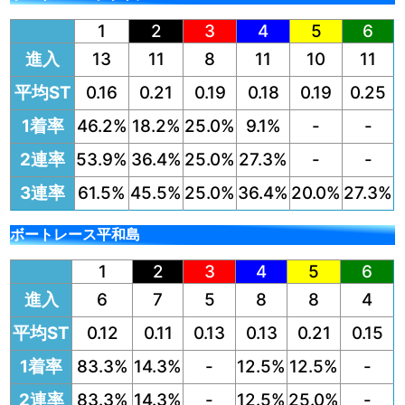
1
2
3
4
5
6
進入
13
11
8
11
10
11
平均ST
0.16
0.21
0.19
0.18
0.19
0.25
1着率
46.2%
18.2%
25.0%
9.1%
-
-
2連率
53.9%
36.4%
25.0%
27.3%
-
-
3連率
61.5%
45.5%
25.0%
36.4%
20.0%
27.3%
ボートレース平和島
1
2
3
4
5
6
進入
6
7
5
8
8
4
平均ST
0.12
0.11
0.13
0.13
0.21
0.15
1着率
83.3%
14.3%
-
12.5%
12.5%
-
2連率
83.3%
14.3%
-
12.5%
25.0%
-