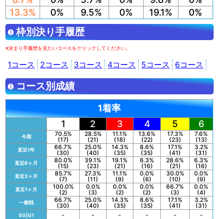
13.3%
0%
9.5%
0%
19.1%
0%
枠別決り手履歴
※決まり手履歴を見たいコースをクリックしてください。
1コース
2コース
3コース
4コース
5コース
6コース
コース別成績
1着率
1
2
3
4
5
6
70.5%
28.5%
11.1%
13.6%
17.3%
7.6%
今期
(17)
(21)
(18)
(22)
(23)
(13)
66.7%
25.0%
14.3%
8.6%
17.1%
3.2%
直近1年
(30)
(40)
(35)
(35)
(41)
(31)
80.0%
39.1%
19.1%
6.3%
28.6%
6.3%
直近6ヶ月
(15)
(23)
(21)
(16)
(21)
(16)
85.7%
27.3%
11.1%
0.0%
30.0%
0.0%
直近3ヶ月
(7)
(11)
(9)
(6)
(10)
(9)
100.0%
0.0%
0.0%
0.0%
66.7%
0.0%
直近1ヶ月
(2)
(3)
(2)
(2)
(3)
(4)
66.7%
25.0%
14.3%
8.6%
17.1%
3.2%
一般戦
(30)
(40)
(35)
(35)
(41)
(31)
-
-
-
-
-
-
SG|G1