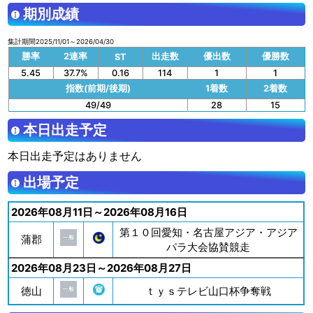
期別成績
集計期間2025/11/01～2026/04/30
勝率
2連率
出走数
優出数
優勝数
ST
5.45
37.7%
0.16
114
1
1
指数(前期/後期)
1着数
2着数
49/49
28
15
本日出走予定
本日出走予定はありません
出場予定
2026年08月11日～2026年08月16日
第１０回愛知・名古屋アジア・アジア
蒲郡
パラ大会協賛競走
2026年08月23日～2026年08月27日
徳山
ｔｙｓテレビ山口杯争奪戦