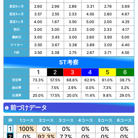
2.60
2.96
2.86
3.31
2.76
3.69
直近6ヶ月
3.57
2.55
2.33
4.50
2.80
4.67
直近3ヶ月
4.00
1.67
3.50
5.00
2.00
4.25
直近1ヶ月
3.00
3.00
2.33
3.00
2.33
4.17
初日
3.00
3.45
3.00
2.60
3.90
5.00
最終日
3.50
3.67
3.38
3.89
3.00
4.40
ナイター
3.50
3.38
2.75
2.67
3.71
4.50
F持
ST考察
1
2
3
4
5
6
73.3%
57.5%
68.6%
62.9%
61.0%
38.7%
安定率
-
7.5%
2.9%
0.0%
7.3%
3.2%
抜出率
20.0%
17.5%
20.0%
11.4%
9.8%
29.0%
出遅率
前づけデータ
枠
1コース
2コース
3コース
4コース
5コース
6コース
1
100%
0%
0%
0%
0%
0%
2
0%
92.3%
7.7%
0%
0%
0%