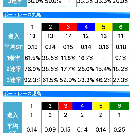
3連率
80.0%
50.0%
-
33.3%
33.3%
20.0%
ボートレース丸亀
1
2
3
4
5
6
進入
13
13
17
12
13
11
平均ST
0.13
0.14
0.15
0.14
0.16
0.18
1着率
61.5%
38.5%
11.8%
16.7%
-
9.1%
2連率
76.9%
38.5%
17.7%
25.0%
15.4%
18.2%
3連率
92.3%
61.5%
52.9%
33.3%
46.2%
27.3%
ボートレース児島
1
2
3
4
5
6
進入
1
2
2
2
2
1
平均
0.14
0.09
0.15
0.14
0.14
0.25