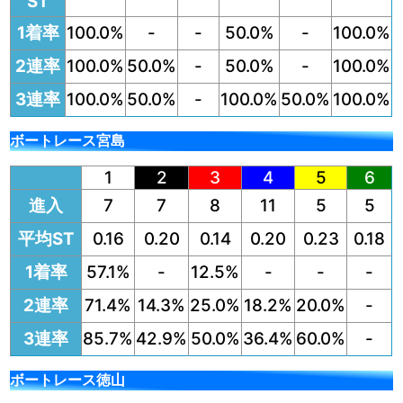
ST
1着率
100.0%
-
-
50.0%
-
100.0%
2連率
100.0%
50.0%
-
50.0%
-
100.0%
3連率
100.0%
50.0%
-
100.0%
50.0%
100.0%
ボートレース宮島
1
2
3
4
5
6
進入
7
7
8
11
5
5
平均ST
0.16
0.20
0.14
0.20
0.23
0.18
1着率
57.1%
-
12.5%
-
-
-
2連率
71.4%
14.3%
25.0%
18.2%
20.0%
-
3連率
85.7%
42.9%
50.0%
36.4%
60.0%
-
ボートレース徳山