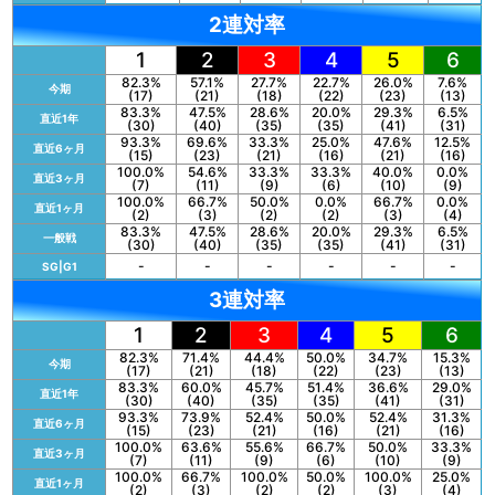
2連対率
1
2
3
4
5
6
82.3%
57.1%
27.7%
22.7%
26.0%
7.6%
今期
(17)
(21)
(18)
(22)
(23)
(13)
83.3%
47.5%
28.6%
20.0%
29.3%
6.5%
直近1年
(30)
(40)
(35)
(35)
(41)
(31)
93.3%
69.6%
33.3%
25.0%
47.6%
12.5%
直近6ヶ月
(15)
(23)
(21)
(16)
(21)
(16)
100.0%
54.6%
33.3%
33.3%
40.0%
0.0%
直近3ヶ月
(7)
(11)
(9)
(6)
(10)
(9)
100.0%
66.7%
50.0%
0.0%
66.7%
0.0%
直近1ヶ月
(2)
(3)
(2)
(2)
(3)
(4)
83.3%
47.5%
28.6%
20.0%
29.3%
6.5%
一般戦
(30)
(40)
(35)
(35)
(41)
(31)
-
-
-
-
-
-
SG|G1
3連対率
1
2
3
4
5
6
82.3%
71.4%
44.4%
50.0%
34.7%
15.3%
今期
(17)
(21)
(18)
(22)
(23)
(13)
83.3%
60.0%
45.7%
51.4%
36.6%
29.0%
直近1年
(30)
(40)
(35)
(35)
(41)
(31)
93.3%
73.9%
52.4%
50.0%
52.4%
31.3%
直近6ヶ月
(15)
(23)
(21)
(16)
(21)
(16)
100.0%
63.6%
55.6%
66.7%
50.0%
33.3%
直近3ヶ月
(7)
(11)
(9)
(6)
(10)
(9)
100.0%
66.7%
100.0%
50.0%
100.0%
25.0%
直近1ヶ月
(2)
(3)
(2)
(2)
(3)
(4)