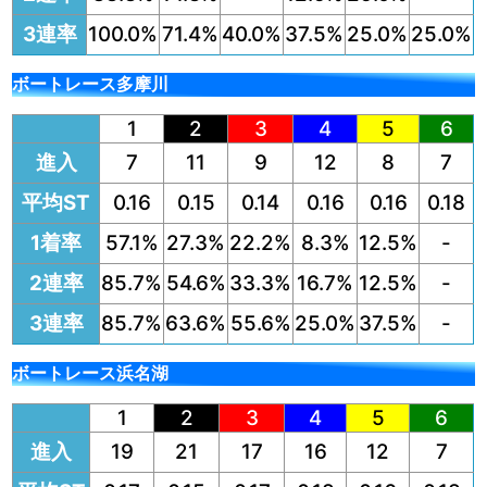
3連率
100.0%
71.4%
40.0%
37.5%
25.0%
25.0%
ボートレース多摩川
1
2
3
4
5
6
進入
7
11
9
12
8
7
平均ST
0.16
0.15
0.14
0.16
0.16
0.18
1着率
57.1%
27.3%
22.2%
8.3%
12.5%
-
2連率
85.7%
54.6%
33.3%
16.7%
12.5%
-
3連率
85.7%
63.6%
55.6%
25.0%
37.5%
-
ボートレース浜名湖
1
2
3
4
5
6
進入
19
21
17
16
12
7