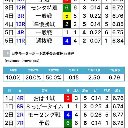
3日
12R
モンタ特選
6
6
3
0.14
4
6.72
4日
3R
一般戦
5
5
3
0.22
3
6.76
4日
12R
準優勝戦
2
2
5
0.14
5
6.85
5日
4R
一般戦
1
1
4
0.22
6
6.75
5日
11R
選抜戦
4
4
2
0.07
1
6.84
日本モーターボート選手会会長杯 in 唐津
【20260630～20260705】
1着率
2連対率
3連対率
平均ST
平均ST順
平均展示
10.0%
20.0%
50.0%
0.15
2.50
6.79
日
名称
枠
進入
順位
ST順
展示
R
ST
1日
4R
おは４戦
3
3
5
0.14
2
6.76
1日
8R
８っぴータイム
1
1
2
0.25
4
6.74
2日
2R
モー２ング戦
4
4
5
0.26
5
6.77
2日
7R
予選
6
6
6
0.14
1
6.78