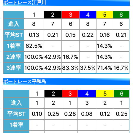
ボートレース江戸川
1
2
3
4
5
6
進入
8
7
6
8
7
6
平均ST
0.13
0.21
0.15
0.22
0.16
0.21
1着率
62.5%
-
-
-
14.3%
-
2連率
100.0%
42.9%
16.7%
-
14.3%
-
3連率
100.0%
42.9%
83.3%
37.5%
71.4%
16.7%
ボートレース平和島
1
2
3
4
5
6
進入
1
2
1
3
2
1
平均ST
0.10
0.25
0.28
0.08
0.12
0.25
1着率
-
-
-
-
-
-