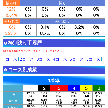
捲られ
捲り
12%
0%
0%
0%
0%
0%
15.4%
0%
0%
0%
0%
0%
捲られ差
捲り差し
16%
0%
3.1%
0%
3.2%
0%
23.1%
0%
6.7%
0%
0%
0%
枠別決り手履歴
※決まり手履歴を見たいコースをクリックしてください。
1コース
2コース
3コース
4コース
5コース
6コース
コース別成績
1着率
1
2
3
4
5
6
42.8%
0.0%
0.0%
7.1%
0.0%
0.0%
今期
(14)
(15)
(14)
(14)
(14)
(17)
48.0%
6.1%
3.1%
3.9%
3.2%
0.0%
直近1年
(25)
(33)
(32)
(26)
(31)
(27)
38.5%
0.0%
6.7%
0.0%
0.0%
0.0%
直近6ヶ月