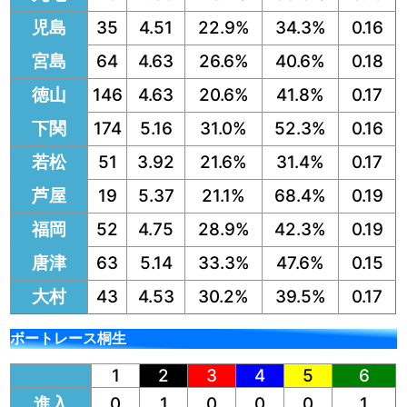
児島
35
4.51
22.9%
34.3%
0.16
宮島
64
4.63
26.6%
40.6%
0.18
徳山
146
4.63
20.6%
41.8%
0.17
下関
174
5.16
31.0%
52.3%
0.16
若松
51
3.92
21.6%
31.4%
0.17
芦屋
19
5.37
21.1%
68.4%
0.19
福岡
52
4.75
28.9%
42.3%
0.19
唐津
63
5.14
33.3%
47.6%
0.15
大村
43
4.53
30.2%
39.5%
0.17
ボートレース桐生
1
2
3
4
5
6
進入
0
1
0
0
0
1