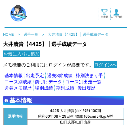
HOME
>
選手一覧
>
大井清貴【4425】 | 選手成績データ
大井清貴【4425】 | 選手成績データ
お気に入りに追加
メモ機能のご利用にはログインが必要です。
ログインへ
基本情報
出走予定
過去3節成績
枠別決まり手
コース別成績
前づけデータ
コース別出走一覧
舟券メモ履歴
場別成績
期別成績
優出履歴
基本情報
4425 大井清貴(ｵｵｲ ｷﾖｷ) 100期
選手情報
昭和60年08月29日生 40歳 165cm/54kg/A型
山口支部/山口出身