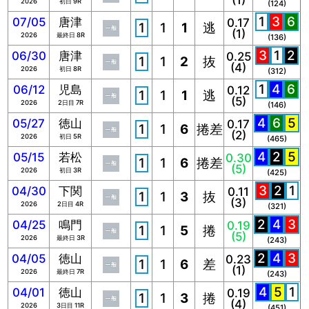
(1)
2026
初日 9R
(124)
1
3
6
07/05
唐津
0.17
1
1
1
逃
(1)
2026
最終日 8R
(136)
3
1
2
06/30
唐津
0.25
1
1
2
抜
(4)
2026
初日 8R
(312)
1
4
6
06/12
児島
0.12
1
1
1
逃
(5)
2026
2日目 7R
(146)
4
6
5
05/27
徳山
0.17
1
1
6
捲差
(2)
2026
初日 5R
(465)
4
2
5
05/15
若松
0.30
1
1
6
捲差
(5)
2026
初日 3R
(425)
3
2
1
04/30
下関
0.11
1
1
3
抜
(3)
2026
2日目 4R
(321)
2
4
3
04/25
鳴門
0.19
1
1
5
捲
(5)
2026
最終日 3R
(243)
2
4
3
04/05
徳山
0.23
1
1
6
差
(1)
2026
最終日 7R
(243)
4
5
1
04/01
徳山
0.19
1
1
3
捲
(4)
2026
3日目 11R
(451)