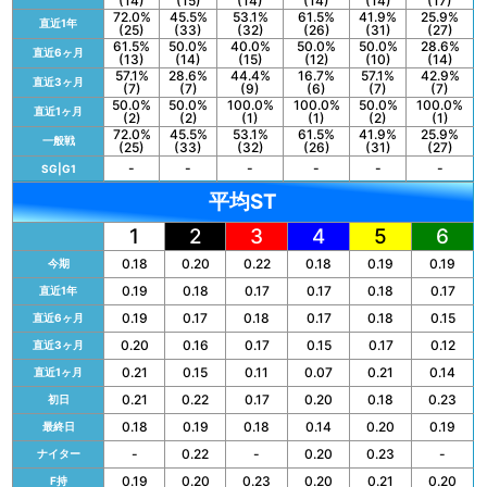
(14)
(15)
(14)
(14)
(14)
(17)
72.0%
45.5%
53.1%
61.5%
41.9%
25.9%
直近1年
(25)
(33)
(32)
(26)
(31)
(27)
61.5%
50.0%
40.0%
50.0%
50.0%
28.6%
直近6ヶ月
(13)
(14)
(15)
(12)
(10)
(14)
57.1%
28.6%
44.4%
16.7%
57.1%
42.9%
直近3ヶ月
(7)
(7)
(9)
(6)
(7)
(7)
50.0%
50.0%
100.0%
100.0%
50.0%
100.0%
直近1ヶ月
(2)
(2)
(1)
(1)
(2)
(1)
72.0%
45.5%
53.1%
61.5%
41.9%
25.9%
一般戦
(25)
(33)
(32)
(26)
(31)
(27)
-
-
-
-
-
-
SG|G1
平均ST
1
2
3
4
5
6
0.18
0.20
0.22
0.18
0.19
0.19
今期
0.19
0.18
0.17
0.17
0.18
0.17
直近1年
0.19
0.17
0.18
0.17
0.18
0.15
直近6ヶ月
0.20
0.16
0.17
0.15
0.17
0.12
直近3ヶ月
0.21
0.15
0.11
0.07
0.21
0.14
直近1ヶ月
0.21
0.22
0.17
0.20
0.18
0.23
初日
0.18
0.19
0.18
0.14
0.20
0.19
最終日
-
0.22
-
0.20
0.23
-
ナイター
0.19
0.20
0.23
0.20
0.21
0.20
F持