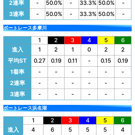
2連率
-
50.0%
-
33.3%
50.0%
-
3連率
-
50.0%
-
33.3%
50.0%
-
ボートレース多摩川
1
2
3
4
5
6
進入
1
2
1
0
2
2
平均ST
0.27
0.19
0.11
-
0.15
0.19
1着率
-
-
-
-
-
-
2連率
-
-
-
-
-
-
3連率
-
-
-
-
-
-
ボートレース浜名湖
1
2
3
4
5
6
進入
4
6
5
5
5
4