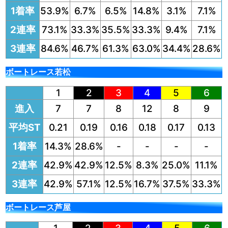
1着率
53.9%
6.7%
6.5%
14.8%
3.1%
7.1%
2連率
73.1%
33.3%
35.5%
33.3%
9.4%
7.1%
3連率
84.6%
46.7%
61.3%
63.0%
34.4%
28.6%
ボートレース若松
1
2
3
4
5
6
進入
7
7
8
12
8
9
平均ST
0.21
0.19
0.16
0.18
0.17
0.13
1着率
14.3%
28.6%
-
-
-
-
2連率
42.9%
42.9%
12.5%
8.3%
25.0%
11.1%
3連率
42.9%
57.1%
12.5%
16.7%
37.5%
33.3%
ボートレース芦屋