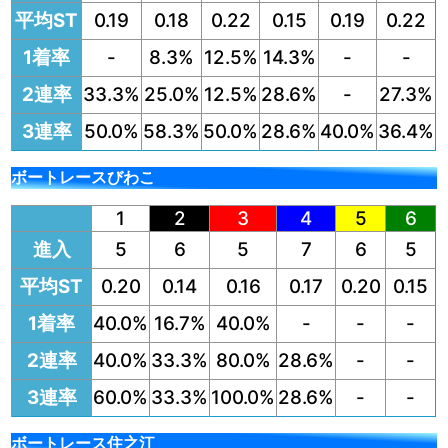
平均ST
0.19
0.18
0.22
0.15
0.19
0.22
1着率
-
8.3%
12.5%
14.3%
-
-
2連率
33.3%
25.0%
12.5%
28.6%
-
27.3%
3連率
50.0%
58.3%
50.0%
28.6%
40.0%
36.4%
ボートレースびわこ
1
2
3
4
5
6
進入
5
6
5
7
6
5
平均ST
0.20
0.14
0.16
0.17
0.20
0.15
1着率
40.0%
16.7%
40.0%
-
-
-
2連率
40.0%
33.3%
80.0%
28.6%
-
-
3連率
60.0%
33.3%
100.0%
28.6%
-
-
ボートレース住之江