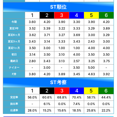
ST順位
1
2
3
4
5
6
3.60
4.20
3.90
3.30
3.90
4.20
今期
3.52
3.39
3.22
3.33
3.29
3.89
直近1年
3.62
3.71
3.27
3.69
3.00
3.29
直近6ヶ月
3.43
3.14
3.33
3.43
2.43
3.00
直近3ヶ月
3.50
3.00
1.00
1.00
4.00
4.00
直近1ヶ月
3.14
3.50
3.10
4.00
3.50
3.50
初日
2.80
3.43
3.13
2.57
3.25
3.75
最終日
-
3.00
-
3.50
5.00
-
ナイター
3.80
4.20
3.89
3.45
4.63
3.92
F持
ST考察
1
2
3
4
5
6
56.0%
60.6%
68.8%
70.4%
58.1%
44.4%
安定率
-
6.1%
0.0%
7.4%
0.0%
0.0%
抜出率
28.0%
15.2%
15.6%
18.5%
25.8%
22.2%
出遅率