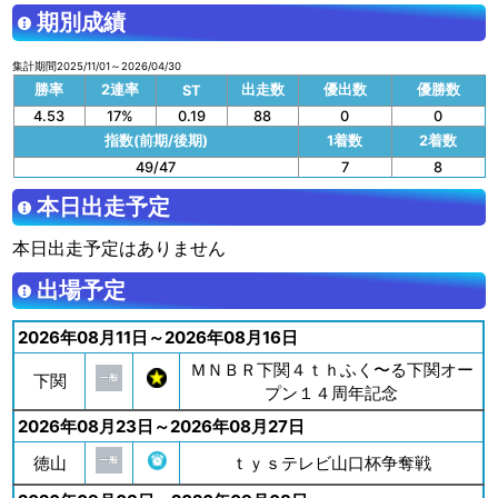
期別成績
集計期間2025/11/01～2026/04/30
勝率
2連率
出走数
優出数
優勝数
ST
4.53
17%
0.19
88
0
0
指数(前期/後期)
1着数
2着数
49/47
7
8
本日出走予定
本日出走予定はありません
出場予定
2026年08月11日～2026年08月16日
ＭＮＢＲ下関４ｔｈふく〜る下関オー
下関
プン１４周年記念
2026年08月23日～2026年08月27日
徳山
ｔｙｓテレビ山口杯争奪戦