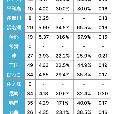
平和島
10
4.00
30.0%
30.0%
0.16
多摩川
8
2.25
-
-
0.18
浜名湖
29
5.90
34.5%
65.5%
0.16
蒲郡
19
5.37
31.6%
57.9%
0.15
常滑
0
-
-
-
-
津
27
3.93
22.2%
25.9%
0.21
三国
49
4.63
22.5%
44.9%
0.19
びわこ
34
4.65
29.4%
35.3%
0.17
住之江
0
-
-
-
-
尼崎
34
4.18
20.6%
32.4%
0.20
鳴門
35
4.29
17.1%
40.0%
0.17
丸亀
26
4.35
23.1%
38.5%
0.16