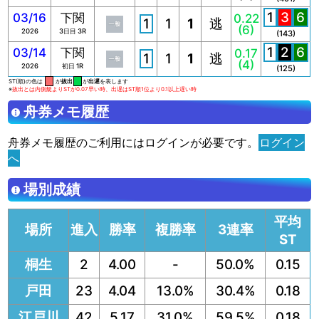
1
3
6
03/16
下関
0.22
1
1
1
逃
(6)
2026
3日目 3R
(143)
1
2
6
03/14
下関
0.17
1
1
1
逃
(4)
2026
初日 1R
(125)
ST(順)の色は
が
抜出
が
出遅
を表します
※
抜出とは内側艇よりSTが0.07早い時、出遅はST順1位より0.1以上遅い時
舟券メモ履歴
舟券メモ履歴のご利用にはログインが必要です。
ログイン
へ
場別成績
平均
場所
進入
勝率
複勝率
3連率
ST
桐生
2
4.00
-
50.0%
0.15
戸田
23
4.04
13.0%
30.4%
0.18
江戸川
42
5.17
31.0%
59.5%
0.18