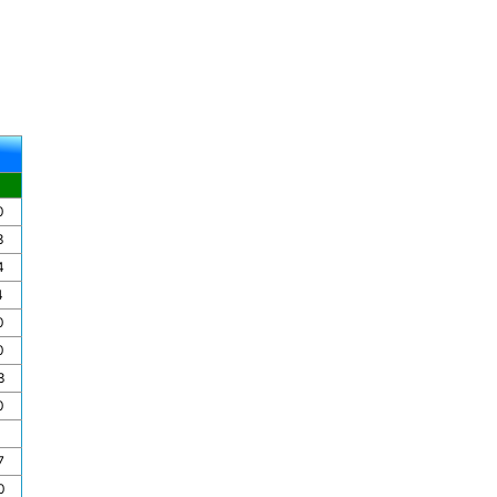
0
3
4
4
0
0
3
0
7
0