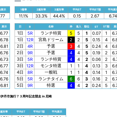
均展示
1着率
2連対率
3連対率
平均ST
平均ST順
平均展
.77
11.1%
33.3%
44.4%
0.15
2.67
6.7
展示
日
名称
枠
進入
順位
ST順
展
R
ST
1日
ランチ特賞
6.77
5R
5
5
1
0.07
1
6.
1日
宮島ドリーム
6.78
12R
2
2
5
0.15
4
6.
2日
予選
6.81
4R
3
4
5
0.24
4
6.
2日
予選
6.76
9R
4
4
5
0.19
2
6.
3日
ランチ特賞
6.73
5R
4
4
2
0.06
2
6.
3日
モンタ特選
6.77
12R
1
1
4
0.13
3
6.
4日
一般戦
6.74
8R
1
1
4
0.14
1
6.
5日
ランチタイム
6.76
5R
6
6
3
0.16
2
6.
5日
特選
6.81
9R
4
4
2
0.24
5
6.
伊丹市施行７３周年記念競走 in 尼崎
3連対率
平均ST
平均ST順
平均展示