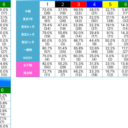
6
1
2
3
4
5
6
0.0%
73.0%
37.5%
69.5%
38.0%
22.7%
5.8
今期
(17)
(26)
(16)
(23)
(21)
(22)
(17
3.1%
80.3%
50.0%
65.1%
32.0%
21.1%
9.4
直近1年
(32)
(61)
(36)
(43)
(50)
(38)
(32
0.0%
79.4%
47.4%
53.9%
32.3%
19.1%
14.
直近6ヶ月
(14)
(34)
(19)
(26)
(31)
(21)
(14
0.0%
79.0%
55.6%
50.0%
29.4%
9.1%
14.
直近3ヶ月
(7)
(19)
(9)
(14)
(17)
(11)
(7)
0.0%
60.0%
0.0%
66.7%
44.4%
50.0%
0.0
直近1ヶ月
(2)
(5)
(3)
(3)
(9)
(2)
(2)
3.7%
80.7%
51.4%
65.8%
32.6%
22.2%
11.
一般戦
(27)
(57)
(35)
(38)
(46)
(36)
(27
0.0%
75.0%
0.0%
60.0%
25.0%
0.0%
0.0
SG|G1
(5)
(4)
(1)
(5)
(4)
(2)
(5)
4.6%
82.0%
55.2%
73.3%
31.3%
23.1%
13.
女子戦
(22)
(50)
(29)
(30)
(32)
(26)
(22
0.0%
72.7%
28.6%
46.2%
33.3%
16.7%
0.0
混合戦
(10)
(11)
(7)
(13)
(18)
(12)
(10
6
5.2%
(17)
3.8%
(32)
2.9%
(14)
7.1%
(7)
00.0%