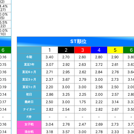
(2)
4.4%
(27)
0.0%
(5)
5.5%
(22)
0.0%
(10)
ST順位
6
1
2
3
4
5
6
0.16
3.40
2.70
2.60
2.80
2.90
3.8
今期
0.15
3.07
2.92
2.63
2.72
2.61
3.6
直近1年
0.16
2.71
2.95
2.62
2.84
2.76
3.6
直近6ヶ月
0.15
2.37
3.67
2.79
3.00
2.73
3.1
直近3ヶ月
0.19
2.20
3.00
3.00
2.56
2.50
2.0
直近1ヶ月
0.14
2.86
3.25
2.25
2.00
2.57
2.8
初日
0.17
2.50
3.00
1.75
2.22
3.14
3.3
最終日
0.14
2.82
2.54
2.00
2.82
2.67
3.5
ナイター
-
-
-
-
-
-
-
F持
0.16
3.04
2.76
2.47
2.69
2.73
3.7
女子戦
0.14
3.18
3.57
3.00
2.78
2.33
3.3
混合戦