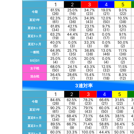
1
2
3
4
5
61.5%
25.0%
34.7%
19.0%
9.0%
今期
(26)
(16)
(23)
(21)
(22)
62.3%
25.0%
34.9%
12.0%
10.5%
直近1年
(61)
(36)
(43)
(50)
(38)
61.8%
42.1%
23.1%
9.7%
9.5%
直近6ヶ月
(34)
(19)
(26)
(31)
(21)
63.2%
44.4%
21.4%
0.0%
9.1%
直近3ヶ月
(19)
(9)
(14)
(17)
(11)
40.0%
0.0%
33.3%
0.0%
50.0%
直近1ヶ月
(5)
(3)
(3)
(9)
(2)
64.9%
25.7%
36.8%
13.0%
11.1%
一般戦
(57)
(35)
(38)
(46)
(36)
25.0%
0.0%
20.0%
0.0%
0.0%
SG|G1
(4)
(1)
(5)
(4)
(2)
68.0%
24.1%
43.3%
12.5%
11.5%
女子戦
(50)
(29)
(30)
(32)
(26)
36.4%
28.6%
15.4%
11.1%
8.3%
混合戦
(11)
(7)
(13)
(18)
(12)
3連対率
1
2
3
4
5
84.6%
62.5%
78.2%
66.6%
31.8%
3
今期
(26)
(16)
(23)
(21)
(22)
90.2%
72.2%
79.1%
60.0%
42.1%
4
直近1年
(61)
(36)
(43)
(50)
(38)
91.2%
68.4%
73.1%
64.5%
38.1%
4
直近6ヶ月
(34)
(19)
(26)
(31)
(21)
89.5%
66.7%
71.4%
58.8%
36.4%
5
直近3ヶ月
(19)
(9)
(14)
(17)
(11)
60.0%
33.3%
100.0%
44.4%
50.0%
1
直近1ヶ月