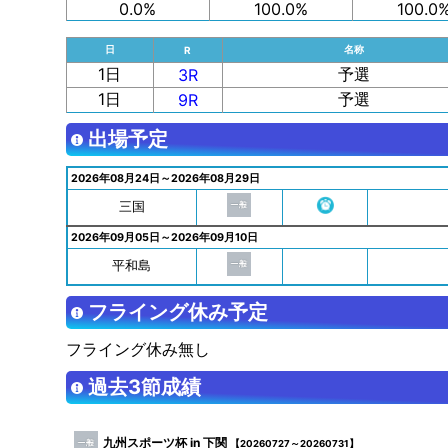
0.0%
100.0%
100.0
日
名称
R
1日
予選
3R
1日
予選
9R
出場予定
2026年08月24日～2026年08月29日
三国
2026年09月05日～2026年09月10日
平和島
フライング休み予定
フライング休み無し
過去3節成績
九州スポーツ杯 in 下関
【20260727～20260731】