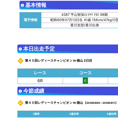
基本情報
4387 平山智加(ﾋﾗﾔﾏ ﾁｶ) 98期
選手情報
昭和60年07月13日生 41歳 156cm/47kg/O
香川支部/香川出身
本日出走予定
第４０回レディースチャンピオン in 徳山 2日目
レース
コース
6R
6
今節成績
第４０回レディースチャンピオン in 徳山
【20260806～20260811】
1着率
2連対率
3連対率