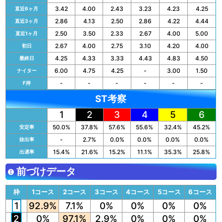
3.42
4.00
2.43
3.23
4.23
4.25
直近6ヶ月
2.86
4.13
2.50
2.86
4.22
4.44
直近3ヶ月
2.50
3.50
2.33
2.67
4.00
5.00
直近1ヶ月
2.67
4.00
2.75
3.10
4.20
4.00
初日
4.25
4.33
3.33
4.43
4.83
4.50
最終日
6.00
4.75
4.25
-
3.00
1.50
ナイター
-
-
-
-
-
-
F持
ST考察
1
2
3
4
5
6
50.0%
37.8%
57.6%
55.6%
32.4%
45.2%
安定率
-
2.7%
0.0%
0.0%
0.0%
0.0%
抜出率
15.4%
21.6%
15.2%
11.1%
35.3%
25.8%
出遅率
前づけデータ
枠
1コース
2コース
3コース
4コース
5コース
6コース
1
92.9%
7.1%
0%
0%
0%
0%
2
0%
97.1%
2.9%
0%
0%
0%