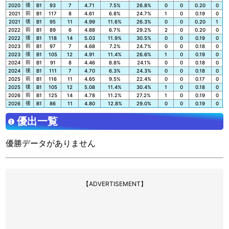
後
2020
B1
93
7
4.71
7.5%
26.8%
0
0
0.20
0
前
2021
B1
117
8
4.61
6.8%
24.7%
1
0
0.19
0
後
2021
B1
95
11
4.99
11.6%
26.3%
0
0
0.20
1
前
2022
B1
89
6
4.88
6.7%
29.2%
2
0
0.20
0
後
2022
B1
118
14
5.03
11.9%
30.5%
0
0
0.19
0
前
2023
B1
97
7
4.68
7.2%
24.7%
0
0
0.18
0
後
2023
B1
105
12
4.91
11.4%
26.6%
1
0
0.19
0
前
2024
B1
91
8
4.46
8.8%
24.1%
0
0
0.18
0
後
2024
B1
111
7
4.70
6.3%
24.3%
0
0
0.18
0
前
2025
B1
116
11
4.65
9.5%
22.4%
0
0
0.17
0
後
2025
B1
105
12
5.08
11.4%
30.4%
1
0
0.18
0
前
2026
B1
125
14
4.78
11.2%
27.2%
1
0
0.19
0
後
2026
B1
86
11
4.80
12.8%
29.0%
0
0
0.19
0
優出一覧
優勝データがありません
【ADVERTISEMENT】