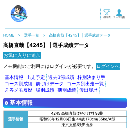
HOME
>
選手一覧
>
高橋直哉【4245】 | 選手成績データ
高橋直哉【4245】 | 選手成績データ
お気に入りに追加
メモ機能のご利用にはログインが必要です。
ログインへ
基本情報
出走予定
過去3節成績
枠別決まり手
コース別成績
前づけデータ
コース別出走一覧
舟券メモ履歴
場別成績
期別成績
優出履歴
基本情報
4245 高橋直哉(ﾀｶﾊｼ ﾅｵﾔ) 93期
選手情報
昭和56年12月06日生 44歳 170cm/55kg/A型
東京支部/秋田出身