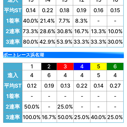
平均ST
0.14
0.22
0.18
0.19
0.16
0.15
1着率
40.0%
21.4%
7.7%
8.3%
-
-
2連率
73.3%
28.6%
30.8%
16.7%
13.3%
10.0%
3連率
80.0%
42.9%
53.9%
33.3%
33.3%
30.0%
ボートレース浜名湖
1
2
3
4
5
6
進入
4
6
4
4
5
4
平均ST
0.12
0.19
0.13
0.22
0.14
0.27
1着率
-
-
-
-
-
-
2連率
50.0%
-
25.0%
-
-
-
3連率
100.0%
16.7%
50.0%
25.0%
40.0%
25.0%