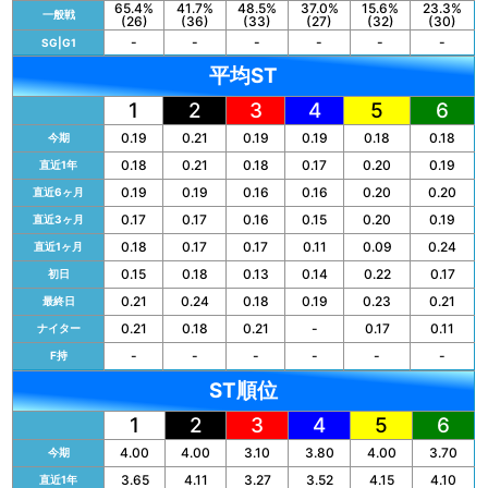
65.4%
41.7%
48.5%
37.0%
15.6%
23.3%
一般戦
(26)
(36)
(33)
(27)
(32)
(30)
-
-
-
-
-
-
SG|G1
平均ST
1
2
3
4
5
6
0.19
0.21
0.19
0.19
0.18
0.18
今期
0.18
0.21
0.18
0.17
0.20
0.19
直近1年
0.19
0.19
0.16
0.16
0.20
0.20
直近6ヶ月
0.17
0.17
0.16
0.15
0.20
0.19
直近3ヶ月
0.18
0.17
0.17
0.11
0.09
0.24
直近1ヶ月
0.15
0.18
0.13
0.14
0.22
0.17
初日
0.21
0.24
0.18
0.19
0.23
0.21
最終日
0.21
0.18
0.21
-
0.17
0.11
ナイター
-
-
-
-
-
-
F持
ST順位
1
2
3
4
5
6
4.00
4.00
3.10
3.80
4.00
3.70
今期
3.65
4.11
3.27
3.52
4.15
4.10
直近1年