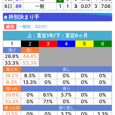
6日
8R
一般
1
1
3
0.07
3
7.06
枠別決まり手
総合
一般戦
SG/G1
上：直近1年/下：直近6ヶ月
1
2
3
4
5
6
逃げ
逃し
26.9%
44.4%
33.3%
53.3%
差され
差し
19.2%
8.3%
0%
0%
0%
0%
8.3%
13.3%
0%
0%
0%
0%
捲られ
捲り
30.8%
0%
6.1%
3.7%
0%
0%
33.3%
0%
7.1%
0%
0%
0%
捲られ差
捲り差し
11.5%
0%
0%
3.7%
0%
3.3%