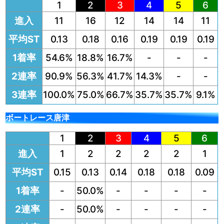
1
2
3
4
5
6
進入
11
16
12
14
14
11
平均ST
0.13
0.18
0.16
0.19
0.19
0.19
1着率
54.6%
18.8%
16.7%
-
-
-
2連率
90.9%
56.3%
41.7%
14.3%
-
-
3連率
100.0%
75.0%
66.7%
35.7%
35.7%
9.1%
ボートレース唐津
1
2
3
4
5
6
進入
1
2
2
2
2
1
平均ST
0.15
0.13
0.14
0.18
0.18
0.09
1着率
-
50.0%
-
-
-
-
2連率
-
50.0%
-
-
-
-