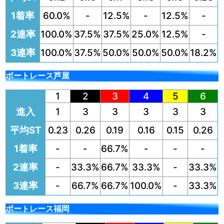
1着率
60.0%
-
12.5%
-
12.5%
-
2連率
100.0%
37.5%
37.5%
25.0%
12.5%
-
3連率
100.0%
37.5%
50.0%
50.0%
50.0%
18.2%
ボートレース芦屋
1
2
3
4
5
6
進入
1
3
3
3
3
3
平均ST
0.23
0.26
0.19
0.16
0.15
0.26
1着率
-
-
66.7%
-
-
-
2連率
-
33.3%
66.7%
33.3%
-
33.3%
3連率
-
66.7%
66.7%
100.0%
-
33.3%
ボートレース福岡