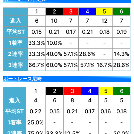
1
2
3
4
5
6
進入
6
10
7
7
12
7
平均ST
0.15
0.21
0.17
0.21
0.18
0.19
1着率
33.3%
10.0%
-
-
-
-
2連率
33.3%
40.0%
57.1%
28.6%
-
14.3%
3連率
66.7%
60.0%
57.1%
57.1%
16.7%
28.6%
ボートレース尼崎
1
2
3
4
5
6
進入
4
6
8
4
5
5
平均ST
0.22
0.15
0.21
0.17
0.16
0.18
1着率
25.0%
-
-
-
-
-
2連率
75.0%
33.3%
12.5%
-
-
20.0%