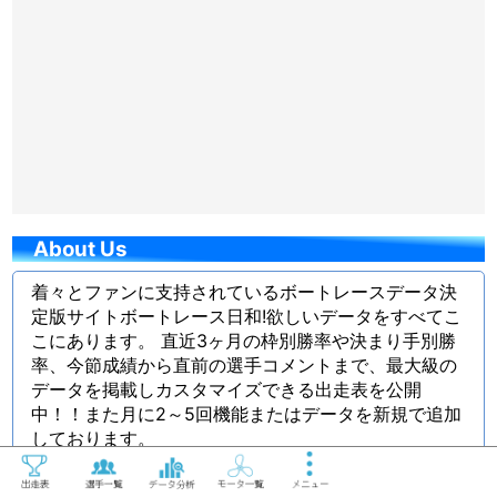
About Us
着々とファンに支持されているボートレースデータ決
定版サイトボートレース日和!欲しいデータをすべてこ
こにあります。 直近3ヶ月の枠別勝率や決まり手別勝
率、今節成績から直前の選手コメントまで、最大級の
データを掲載しカスタマイズできる出走表を公開
中！！また月に2～5回機能またはデータを新規で追加
しております。
ボートレース日和の主な機能についてまとめてます。
まずはこちらからご覧ください。