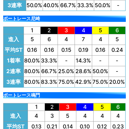
3連率
50.0%
40.0%
66.7%
33.3%
50.0%
-
ボートレース尼崎
1
2
3
4
5
6
進入
5
6
4
7
4
5
平均ST
0.16
0.16
0.15
0.19
0.16
0.24
1着率
80.0%
33.3%
-
14.3%
-
-
2連率
80.0%
66.7%
25.0%
28.6%
50.0%
-
3連率
80.0%
83.3%
75.0%
42.9%
75.0%
20.0%
ボートレース鳴門
1
2
3
4
5
6
進入
4
3
5
4
4
4
平均ST
0.13
0.21
0.14
0.10
0.12
0.23