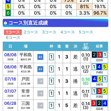
4
0%
0%
0%
75%
25%
0%
5
0%
0%
0%
0%
81%
19.1%
6
0%
0%
0%
0%
3.3%
96.7%
コース別直近成績
1コース
2コース
3コース
4コース
5コース
6コース
ST
日
場
枠
進
着
決
組番
(順)
2
3
1
08/08
平和島
0.10
1
1
3
差
(1)
2026
最終日 2R
(231)
1
4
5
08/06
平和島
0.17
1
1
1
逃
(2)
2026
4日目 3R
(145)
4
5
1
07/18
戸田
0.16
1
1
3
捲
(6)
2026
2日目 8R
(451)
1
3
5
07/07
常滑
0.11
1
1
1
逃
(1)
2026
初日 4R
(135)
3
2
4
06/28
三国
0.14
1
1
5
差
(3)
2026
初日 10R
(324)