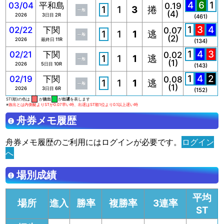
4
6
1
03/04
平和島
0.19
1
1
3
捲
(4)
2026
3日目 2R
(461)
1
3
4
02/22
下関
0.07
1
1
1
逃
(2)
2026
最終日 11R
(134)
1
4
3
02/21
下関
0.02
1
1
1
逃
(1)
2026
5日目 10R
(143)
1
4
2
02/19
下関
0.08
1
1
1
逃
(1)
2026
3日目 6R
(152)
ST(順)の色は
が
抜出
が
出遅
を表します
※
抜出とは内側艇よりSTが0.07早い時、出遅はST順1位より0.1以上遅い時
舟券メモ履歴
舟券メモ履歴のご利用にはログインが必要です。
ログイン
へ
場別成績
平均
場所
進入
勝率
複勝率
3連率
ST