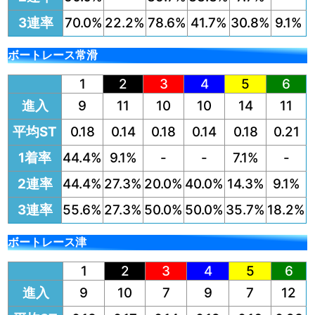
3連率
70.0%
22.2%
78.6%
41.7%
30.8%
9.1%
ボートレース常滑
1
2
3
4
5
6
進入
9
11
10
10
14
11
平均ST
0.18
0.14
0.18
0.14
0.18
0.21
1着率
44.4%
9.1%
-
-
7.1%
-
2連率
44.4%
27.3%
20.0%
40.0%
14.3%
9.1%
3連率
55.6%
27.3%
50.0%
50.0%
35.7%
18.2%
ボートレース津
1
2
3
4
5
6
進入
9
10
7
9
7
12