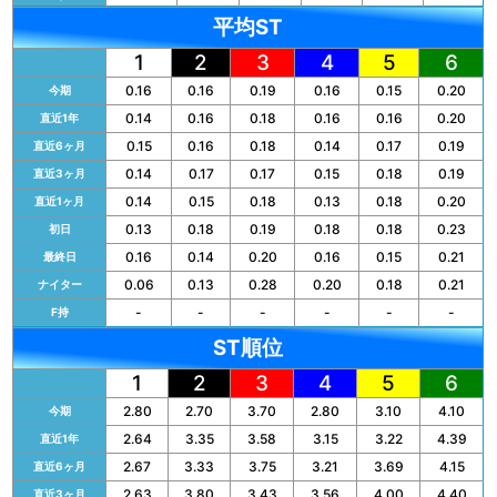
平均ST
1
2
3
4
5
6
0.16
0.16
0.19
0.16
0.15
0.20
今期
0.14
0.16
0.18
0.16
0.16
0.20
直近1年
0.15
0.16
0.18
0.14
0.17
0.19
直近6ヶ月
0.14
0.17
0.17
0.15
0.18
0.19
直近3ヶ月
0.14
0.15
0.18
0.13
0.18
0.20
直近1ヶ月
0.13
0.18
0.19
0.18
0.18
0.23
初日
0.16
0.14
0.20
0.16
0.15
0.21
最終日
0.06
0.13
0.28
0.20
0.18
0.21
ナイター
-
-
-
-
-
-
F持
ST順位
1
2
3
4
5
6
2.80
2.70
3.70
2.80
3.10
4.10
今期
2.64
3.35
3.58
3.15
3.22
4.39
直近1年
2.67
3.33
3.75
3.21
3.69
4.15
直近6ヶ月
2.63
3.80
3.43
3.56
4.00
4.40
直近3ヶ月