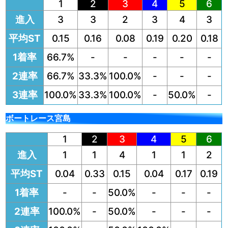
1
2
3
4
5
6
進入
3
3
2
3
4
3
平均ST
0.15
0.16
0.08
0.19
0.20
0.18
1着率
66.7%
-
-
-
-
-
2連率
66.7%
33.3%
100.0%
-
-
-
3連率
100.0%
33.3%
100.0%
-
50.0%
-
ボートレース宮島
1
2
3
4
5
6
進入
1
1
4
1
1
2
平均ST
0.04
0.33
0.15
0.04
0.17
0.19
1着率
-
-
50.0%
-
-
-
2連率
100.0%
-
50.0%
-
-
-