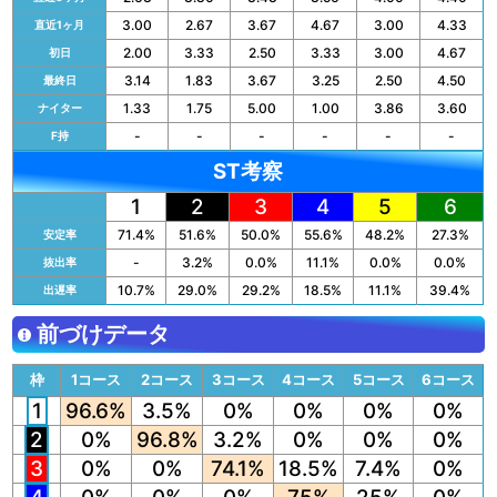
3.00
2.67
3.67
4.67
3.00
4.33
直近1ヶ月
2.00
3.33
2.50
3.33
3.00
4.67
初日
3.14
1.83
3.67
3.25
2.50
4.50
最終日
1.33
1.75
5.00
1.00
3.86
3.60
ナイター
-
-
-
-
-
-
F持
ST考察
1
2
3
4
5
6
71.4%
51.6%
50.0%
55.6%
48.2%
27.3%
安定率
-
3.2%
0.0%
11.1%
0.0%
0.0%
抜出率
10.7%
29.0%
29.2%
18.5%
11.1%
39.4%
出遅率
前づけデータ
枠
1コース
2コース
3コース
4コース
5コース
6コース
1
96.6%
3.5%
0%
0%
0%
0%
2
0%
96.8%
3.2%
0%
0%
0%
3
0%
0%
74.1%
18.5%
7.4%
0%