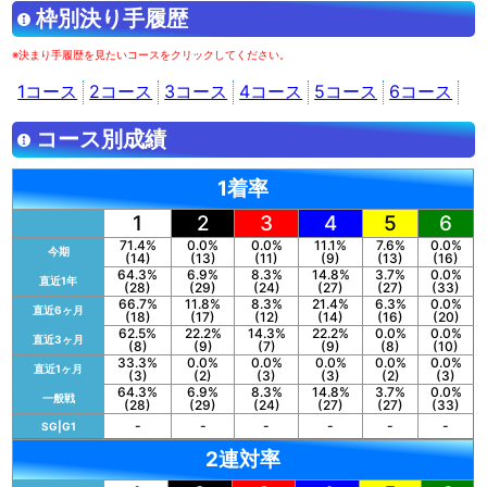
枠別決り手履歴
※決まり手履歴を見たいコースをクリックしてください。
1コース
2コース
3コース
4コース
5コース
6コース
コース別成績
1着率
1
2
3
4
5
6
71.4%
0.0%
0.0%
11.1%
7.6%
0.0%
今期
(14)
(13)
(11)
(9)
(13)
(16)
64.3%
6.9%
8.3%
14.8%
3.7%
0.0%
直近1年
(28)
(29)
(24)
(27)
(27)
(33)
66.7%
11.8%
8.3%
21.4%
6.3%
0.0%
直近6ヶ月
(18)
(17)
(12)
(14)
(16)
(20)
62.5%
22.2%
14.3%
22.2%
0.0%
0.0%
直近3ヶ月
(8)
(9)
(7)
(9)
(8)
(10)
33.3%
0.0%
0.0%
0.0%
0.0%
0.0%
直近1ヶ月
(3)
(2)
(3)
(3)
(2)
(3)
64.3%
6.9%
8.3%
14.8%
3.7%
0.0%
一般戦
(28)
(29)
(24)
(27)
(27)
(33)
-
-
-
-
-
-
SG|G1
2連対率