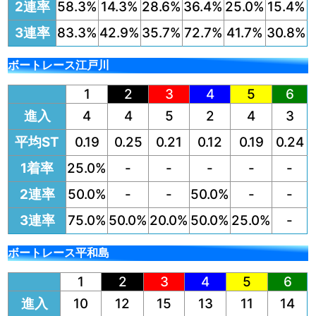
2連率
58.3%
14.3%
28.6%
36.4%
25.0%
15.4%
3連率
83.3%
42.9%
35.7%
72.7%
41.7%
30.8%
ボートレース江戸川
1
2
3
4
5
6
進入
4
4
5
2
4
3
平均ST
0.19
0.25
0.21
0.12
0.19
0.24
1着率
25.0%
-
-
-
-
-
2連率
50.0%
-
-
50.0%
-
-
3連率
75.0%
50.0%
20.0%
50.0%
25.0%
-
ボートレース平和島
1
2
3
4
5
6
進入
10
12
15
13
11
14