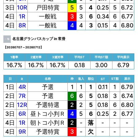
3日
10R
戸田特賞
5
5
4
0.25
5
6.72
4日
1R
一般戦
3
3
6
0.34
6
6.77
4日
8R
一般戦
4
4
3
0.15
4
6.80
名古屋グランパスカップ in 常滑
【20260707～20260712】
1着率
2連対率
3連対率
平均ST
平均ST順
平均展示
16.7%
16.7%
16.7%
0.18
3.00
6.79
日
名称
枠
進入
順位
ST順
展示
R
ST
1日
4R
予選
1
1
1
0.11
1
6.79
2日
7R
予選
6
6
5
0.18
3
6.74
2日
12R
予選特選
2
2
5
0.18
6
6.80
3日
6R
昼トコ小判Ｒ
4
5
6
0.25
2
6.77
4日
1R
朝トコ小判Ｒ
2
-
落
-
-
-
4日
9R
予選特賞
3
-
欠
-
-
-