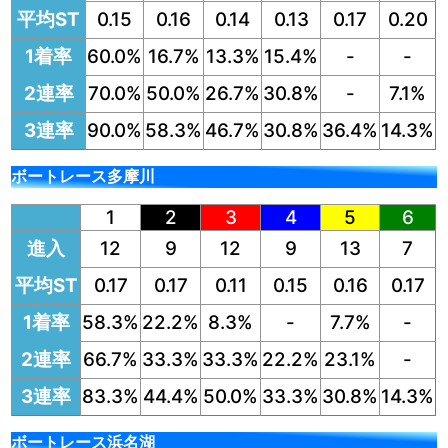
平均ST
0.15
0.16
0.14
0.13
0.17
0.20
1着率
60.0%
16.7%
13.3%
15.4%
-
-
2連率
70.0%
50.0%
26.7%
30.8%
-
7.1%
3連率
90.0%
58.3%
46.7%
30.8%
36.4%
14.3%
ボートレース多摩川
1
2
3
4
5
6
進入
12
9
12
9
13
7
平均ST
0.17
0.17
0.11
0.15
0.16
0.17
1着率
58.3%
22.2%
8.3%
-
7.7%
-
2連率
66.7%
33.3%
33.3%
22.2%
23.1%
-
3連率
83.3%
44.4%
50.0%
33.3%
30.8%
14.3%
ボートレース浜名湖