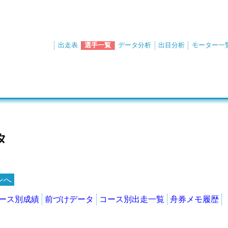
出走表
選手一覧
データ分析
出目分析
モーター一
タ
ンへ
ース別成績
前づけデータ
コース別出走一覧
舟券メモ履歴