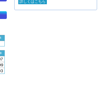
詳しくはこちら
示
3
示
07
99
03