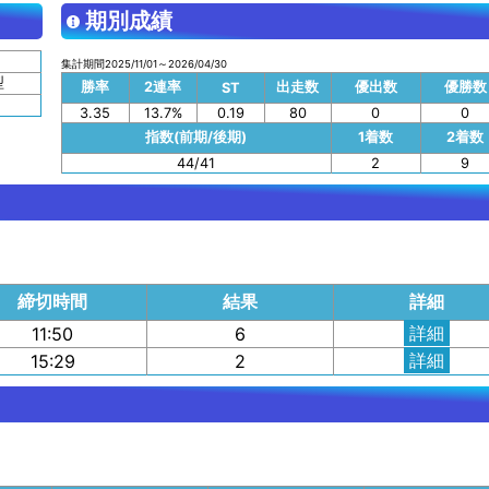
期別成績
集計期間2025/11/01～2026/04/30
型
勝率
2連率
出走数
優出数
優勝数
ST
3.35
13.7%
0.19
80
0
0
指数(前期/後期)
1着数
2着数
44/41
2
9
締切時間
結果
詳細
詳細
11:50
6
詳細
15:29
2