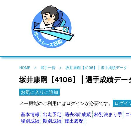
HOME
>
選手一覧
>
坂井康嗣【4106】 | 選手成績データ
坂井康嗣【4106】 | 選手成績デー
お気に入りに追加
メモ機能のご利用にはログインが必要です。
ログイ
基本情報
出走予定
過去3節成績
枠別決まり手
コ
場別成績
期別成績
優出履歴