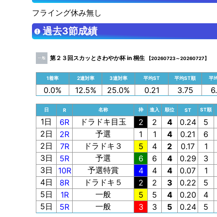
フライング休み無し
過去3節成績
第２３回スカッとさわやか杯 in 桐生
【20260723～20260727】
1着率
2連対率
3連対率
平均ST
平均ST順
平
0.0%
12.5%
25.0%
0.21
3.75
6
日
名称
枠
進入
順位
ST順
R
ST
1日
ドラドキ目玉
6R
2
2
4
0.24
5
2日
予選
2R
1
1
4
0.21
6
2日
ドラドキ３
7R
5
4
2
0.17
1
3日
予選
5R
6
6
4
0.29
3
3日
予選特賞
10R
4
4
4
0.07
1
4日
ドラドキ５
8R
2
2
3
0.22
5
5日
一般
1R
5
5
4
0.20
4
5日
一般
5R
3
3
5
0.24
5