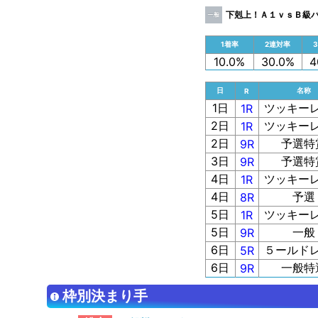
下剋上！Ａ１ｖｓＢ級バト
1着率
2連対率
10.0%
30.0%
4
日
名称
R
1日
ツッキー
1R
2日
ツッキー
1R
2日
予選特
9R
3日
予選特
9R
4日
ツッキー
1R
4日
予選
8R
5日
ツッキー
1R
5日
一般
9R
6日
５ールド
5R
6日
一般特
9R
枠別決まり手