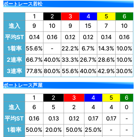
ボートレース若松
1
2
3
4
5
6
進入
9
10
9
15
7
10
平均ST
0.14
0.16
0.12
0.12
0.14
0.16
1着率
55.6%
-
22.2%
6.7%
14.3%
10.0%
2連率
66.7%
40.0%
33.3%
26.7%
28.6%
10.0%
3連率
77.8%
80.0%
55.6%
40.0%
42.9%
30.0%
ボートレース芦屋
1
2
3
4
5
6
進入
6
5
2
4
4
0
平均ST
0.16
0.13
0.12
0.17
0.17
-
1着率
50.0%
20.0%
50.0%
25.0%
-
-