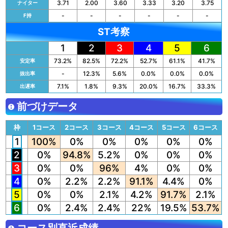
3.71
2.00
3.60
3.33
3.20
3.75
ナイター
-
-
-
-
-
-
F持
ST考察
1
2
3
4
5
6
73.2%
82.5%
72.2%
52.7%
61.1%
41.7%
安定率
-
12.3%
5.6%
0.0%
0.0%
0.0%
抜出率
7.1%
1.8%
9.3%
20.0%
16.7%
33.3%
出遅率
前づけデータ
枠
1コース
2コース
3コース
4コース
5コース
6コース
1
100%
0%
0%
0%
0%
0%
2
0%
94.8%
5.2%
0%
0%
0%
3
0%
0%
96%
4%
0%
0%
4
0%
2.2%
2.2%
91.1%
4.4%
0%
5
0%
0%
2.1%
4.2%
91.7%
2.1%
6
0%
2.4%
2.4%
22%
19.5%
53.7%