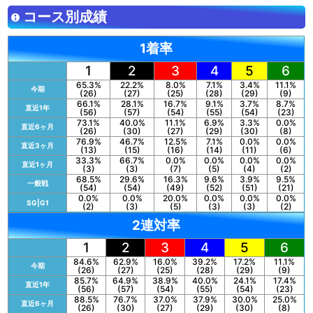
コース別成績
1着率
1
2
3
4
5
6
65.3%
22.2%
8.0%
7.1%
3.4%
11.1%
今期
(26)
(27)
(25)
(28)
(29)
(9)
66.1%
28.1%
16.7%
9.1%
3.7%
8.7%
直近1年
(56)
(57)
(54)
(55)
(54)
(23)
73.1%
40.0%
11.1%
6.9%
3.3%
0.0%
直近6ヶ月
(26)
(30)
(27)
(29)
(30)
(8)
76.9%
46.7%
12.5%
7.1%
0.0%
0.0%
直近3ヶ月
(13)
(15)
(16)
(14)
(11)
(6)
33.3%
66.7%
0.0%
0.0%
0.0%
0.0%
直近1ヶ月
(3)
(3)
(7)
(5)
(4)
(2)
68.5%
29.6%
16.3%
9.6%
3.9%
9.5%
一般戦
(54)
(54)
(49)
(52)
(51)
(21)
0.0%
0.0%
20.0%
0.0%
0.0%
0.0%
SG|G1
(2)
(3)
(5)
(3)
(3)
(2)
2連対率
1
2
3
4
5
6
84.6%
62.9%
16.0%
39.2%
17.2%
11.1%
今期
(26)
(27)
(25)
(28)
(29)
(9)
85.7%
64.9%
38.9%
40.0%
24.1%
17.4%
直近1年
(56)
(57)
(54)
(55)
(54)
(23)
88.5%
76.7%
37.0%
37.9%
30.0%
25.0%
直近6ヶ月
(26)
(30)
(27)
(29)
(30)
(8)