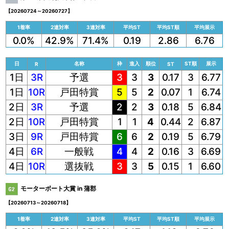
【20260724～20260727】
1着率
2連対率
3連対率
平均ST
平均ST順
平均展示
0.0%
42.9%
71.4%
0.19
2.86
6.76
日
名称
枠
進入
順位
ST順
展示
R
ST
1日
3R
予選
3
3
3
0.17
3
6.77
1日
10R
戸田特賞
5
5
2
0.07
1
6.74
2日
3R
予選
2
2
3
0.18
5
6.84
2日
10R
戸田特賞
1
1
4
0.44
2
6.87
3日
9R
戸田特賞
6
6
2
0.19
5
6.79
4日
6R
一般戦
4
4
2
0.16
3
6.69
4日
10R
選抜戦
3
3
5
0.15
1
6.60
モーターボート大賞 in 蒲郡
【20260713～20260718】
1着率
2連対率
3連対率
平均ST
平均ST順
平均展示