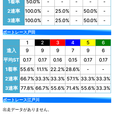
1着率
50.0%
-
-
-
-
-
2連率
100.0%
-
25.0%
-
50.0%
-
3連率
100.0%
-
25.0%
-
50.0%
-
ボートレース戸田
1
2
3
4
5
6
進入
9
9
9
7
9
6
平均ST
0.17
0.17
0.16
0.15
0.17
0.17
1着率
55.6%
11.1%
22.2%
28.6%
-
-
2連率
66.7%
33.3%
33.3%
57.1%
33.3%
33.3%
3連率
77.8%
66.7%
55.6%
71.4%
55.6%
33.3%
ボートレース江戸川
出走データがありません。