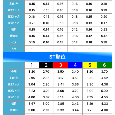
0.15
0.14
0.16
0.16
0.16
0.19
直近1年
0.15
0.15
0.16
0.18
0.16
0.19
直近6ヶ月
0.16
0.15
0.16
0.18
0.15
0.20
直近3ヶ月
0.25
0.16
0.15
0.18
0.13
0.17
直近1ヶ月
0.15
0.14
0.16
0.12
0.16
0.23
初日
0.15
0.14
0.16
0.16
0.12
0.12
最終日
0.16
0.16
0.18
0.12
0.18
0.19
ナイター
-
-
-
-
-
-
F持
ST順位
1
2
3
4
5
6
3.20
2.70
3.50
3.40
3.20
3.70
今期
2.95
2.86
3.17
3.58
3.30
4.52
直近1年
3.04
2.90
3.41
3.66
3.30
4.38
直近6ヶ月
3.23
3.20
3.69
3.79
3.00
5.00
直近3ヶ月
4.00
3.67
3.14
4.00
2.75
4.50
直近1ヶ月
3.67
3.00
2.85
3.43
3.29
4.33
初日
3.00
2.73
3.33
3.44
3.25
4.00
最終日