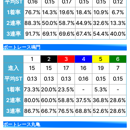
平均ST
0.16
0.15
0.17
0.15
0.15
0.12
1着率
76.7%
14.3%
19.6%
18.4%
10.9%
6.7%
2連率
88.3%
50.0%
58.7%
44.9%
32.6%
13.3%
3連率
91.7%
69.1%
69.6%
67.4%
54.4%
40.0%
ボートレース鳴門
1
2
3
4
5
6
進入
15
15
17
16
19
7
平均ST
0.13
0.13
0.13
0.16
0.15
0.15
1着率
73.3%
20.0%
23.5%
-
5.3%
-
2連率
80.0%
60.0%
58.8%
37.5%
36.8%
28.6%
3連率
86.7%
66.7%
76.5%
68.8%
52.6%
28.6%
ボートレース丸亀