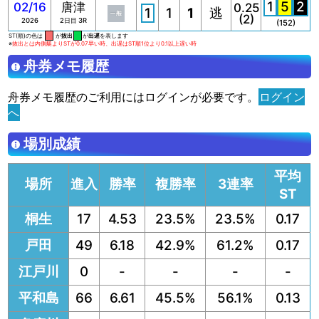
1
5
2
02/16
唐津
0.25
1
1
1
逃
(2)
2026
2日目 3R
(152)
ST(順)の色は
が
抜出
が
出遅
を表します
※
抜出とは内側艇よりSTが0.07早い時、出遅はST順1位より0.1以上遅い時
舟券メモ履歴
舟券メモ履歴のご利用にはログインが必要です。
ログイン
へ
場別成績
平均
場所
進入
勝率
複勝率
3連率
ST
桐生
17
4.53
23.5%
23.5%
0.17
戸田
49
6.18
42.9%
61.2%
0.17
江戸川
0
-
-
-
-
平和島
66
6.61
45.5%
56.1%
0.13