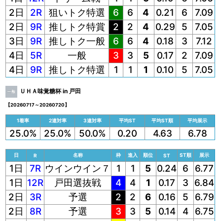
2日
2R
狙いトク特選
6
6
4
0.21
6
7.09
2日
9R
推しトク特賞
2
2
4
0.29
5
7.05
3日
9R
推しトク一般
6
6
4
0.18
3
7.12
4日
5R
一般
3
3
5
0.17
2
7.09
4日
9R
推しトク特選
1
1
1
0.10
5
7.05
ＵＨＡ味覚糖杯 in 戸田
【20260717～20260720】
1着率
2連対率
3連対率
平均ST
平均ST順
平均展示
25.0%
25.0%
50.0%
0.20
4.63
6.78
日
名称
枠
進入
順位
ST順
展示
R
ST
1日
7R
ウインウイン７
1
1
5
0.24
6
6.77
1日
12R
戸田選抜戦
4
4
1
0.17
3
6.84
2日
3R
予選
2
2
6
0.16
5
6.79
2日
8R
予選
3
3
5
0.14
4
6.75