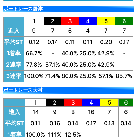
ボートレース唐津
1
2
3
4
5
6
進入
9
7
5
4
7
7
平均ST
0.12
0.14
0.11
0.11
0.20
0.17
1着率
66.7%
-
40.0%
25.0%
42.9%
-
2連率
77.8%
57.1%
40.0%
25.0%
42.9%
-
3連率
100.0%
71.4%
80.0%
25.0%
57.1%
85.7%
ボートレース大村
1
2
3
4
5
6
進入
14
9
8
16
7
6
平均ST
0.11
0.16
0.14
0.17
0.13
0.14
1着率
100.0%
11.1%
12.5%
-
-
-