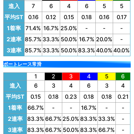
進入
7
6
4
6
5
5
平均ST
0.16
0.12
0.15
0.18
0.16
0.17
1着率
71.4%
16.7%
25.0%
-
-
-
2連率
85.7%
33.3%
50.0%
16.7%
20.0%
-
3連率
85.7%
33.3%
50.0%
83.3%
40.0%
40.0%
ボートレース常滑
1
2
3
4
5
6
進入
6
3
4
6
3
4
平均ST
0.15
0.18
0.23
0.18
0.18
0.21
1着率
66.7%
-
-
16.7%
-
-
2連率
83.3%
66.7%
25.0%
83.3%
33.3%
-
3連率
83.3%
66.7%
50.0%
83.3%
66.7%
-