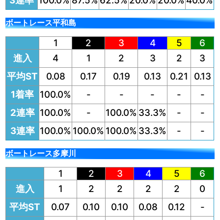
3連率
100.0%
87.5%
62.5%
20.0%
20.0%
40.0%
ボートレース平和島
1
2
3
4
5
6
進入
4
1
2
3
2
3
平均ST
0.08
0.17
0.19
0.13
0.21
0.13
1着率
100.0%
-
-
-
-
-
2連率
100.0%
-
100.0%
33.3%
-
-
3連率
100.0%
100.0%
100.0%
33.3%
-
-
ボートレース多摩川
1
2
3
4
5
6
進入
1
2
2
2
2
0
平均ST
0.07
0.10
0.10
0.08
0.12
-