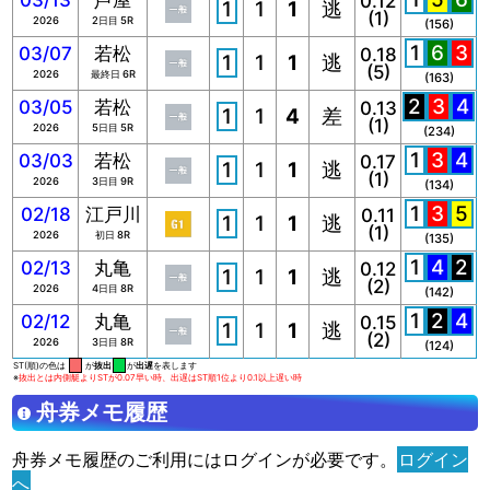
03/13
芦屋
0.12
1
1
1
逃
(1)
2026
2日目 5R
(156)
1
6
3
03/07
若松
0.18
1
1
1
逃
(5)
2026
最終日 6R
(163)
2
3
4
03/05
若松
0.13
1
1
4
差
(1)
2026
5日目 5R
(234)
1
3
4
03/03
若松
0.17
1
1
1
逃
(1)
2026
3日目 9R
(134)
1
3
5
02/18
江戸川
0.11
1
1
1
逃
(1)
2026
初日 8R
(135)
1
4
2
02/13
丸亀
0.12
1
1
1
逃
(2)
2026
4日目 8R
(142)
1
2
4
02/12
丸亀
0.15
1
1
1
逃
(2)
2026
3日目 8R
(124)
ST(順)の色は
が
抜出
が
出遅
を表します
※
抜出とは内側艇よりSTが0.07早い時、出遅はST順1位より0.1以上遅い時
舟券メモ履歴
舟券メモ履歴のご利用にはログインが必要です。
ログイン
へ