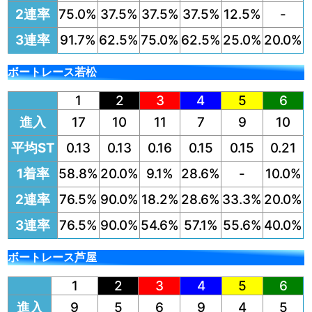
2連率
75.0%
37.5%
37.5%
37.5%
12.5%
-
3連率
91.7%
62.5%
75.0%
62.5%
25.0%
20.0%
ボートレース若松
1
2
3
4
5
6
進入
17
10
11
7
9
10
平均ST
0.13
0.13
0.16
0.15
0.15
0.21
1着率
58.8%
20.0%
9.1%
28.6%
-
10.0%
2連率
76.5%
90.0%
18.2%
28.6%
33.3%
20.0%
3連率
76.5%
90.0%
54.6%
57.1%
55.6%
40.0%
ボートレース芦屋
1
2
3
4
5
6
進入
9
5
6
9
4
5