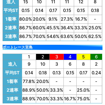
進入
15
10
11
11
12
8
平均ST
0.15
0.14
0.17
0.15
0.15
0.18
1着率
80.0%
20.0%
9.1%
27.3%
16.7%
-
2連率
86.7%
60.0%
45.5%
36.4%
33.3%
25.0%
3連率
86.7%
70.0%
54.6%
63.6%
50.0%
62.5%
ボートレース宮島
1
2
3
4
5
6
進入
9
10
3
6
8
2
平均ST
0.14
0.18
0.13
0.15
0.17
0.24
1着率
77.8%
20.0%
-
-
-
-
2連率
88.9%
50.0%
33.3%
-
25.0%
-
3連率
88.9%
70.0%
33.3%
16.7%
75.0%
-