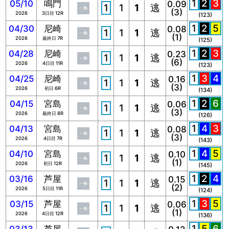
1
2
3
05/10
鳴門
0.09
1
1
1
逃
(3)
2026
3日目 12R
(123)
1
2
5
04/30
尼崎
0.08
1
1
1
逃
(1)
2026
最終日 7R
(125)
1
2
3
04/28
尼崎
0.23
1
1
1
逃
(6)
2026
4日目 11R
(123)
1
3
4
04/25
尼崎
0.16
1
1
1
逃
(3)
2026
初日 6R
(134)
1
2
6
04/15
宮島
0.06
1
1
1
逃
(3)
2026
最終日 8R
(126)
1
4
3
04/13
宮島
0.08
1
1
1
逃
(3)
2026
4日目 7R
(143)
1
4
5
04/10
宮島
0.10
1
1
1
逃
(1)
2026
初日 12R
(145)
1
2
4
03/16
芦屋
0.15
1
1
1
逃
(2)
2026
5日目 11R
(124)
1
3
5
03/15
芦屋
0.06
1
1
1
逃
(1)
2026
4日目 12R
(136)
1
5
6