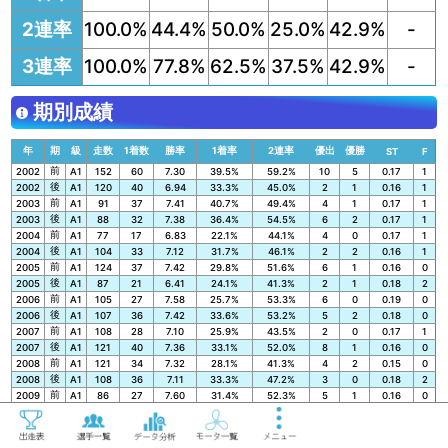
2連率
100.0%
44.4%
50.0%
25.0%
42.9%
-
3連率
100.0%
77.8%
62.5%
37.5%
42.9%
-
期別成績
年
期
級
走数
1着数
勝率
1着率
2連率
優出
優勝
ST
F
前
2002
A1
152
60
7.30
39.5%
59.2%
10
5
0.17
1
後
2002
A1
120
40
6.94
33.3%
45.0%
2
1
0.16
1
前
2003
A1
91
37
7.41
40.7%
49.4%
4
1
0.17
1
後
2003
A1
88
32
7.38
36.4%
54.5%
6
2
0.17
1
前
2004
A1
77
17
6.83
22.1%
44.1%
4
0
0.17
1
後
2004
A1
104
33
7.12
31.7%
46.1%
2
2
0.16
1
前
2005
A1
124
37
7.42
29.8%
51.6%
6
1
0.16
0
後
2005
A1
87
21
6.41
24.1%
41.3%
2
1
0.18
2
前
2006
A1
105
27
7.58
25.7%
53.3%
6
0
0.19
0
後
2006
A1
107
36
7.42
33.6%
53.2%
5
2
0.18
0
前
2007
A1
108
28
7.10
25.9%
43.5%
2
0
0.17
1
後
2007
A1
121
40
7.36
33.1%
52.0%
8
1
0.16
0
前
2008
A1
121
34
7.32
28.1%
41.3%
4
2
0.15
0
後
2008
A1
108
36
7.11
33.3%
47.2%
3
0
0.18
2
前
2009
A1
86
27
7.60
31.4%
52.3%
5
1
0.16
0
後
2009
A1
121
47
8.00
38.8%
57.8%
8
3
0.15
0
前
2010
A1
114
36
7.39
31.6%
46.4%
5
2
0.14
0
後
2010
A1
118
30
7.16
25.4%
47.4%
7
2
0.15
1