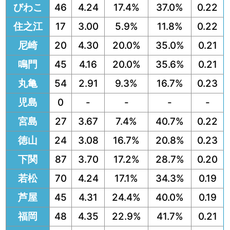
びわこ
46
4.24
17.4%
37.0%
0.22
住之江
17
3.00
5.9%
11.8%
0.22
尼崎
20
4.30
20.0%
35.0%
0.21
鳴門
45
4.16
20.0%
35.6%
0.21
丸亀
54
2.91
9.3%
16.7%
0.23
児島
0
-
-
-
-
宮島
27
3.67
7.4%
40.7%
0.22
徳山
24
3.08
16.7%
20.8%
0.23
下関
87
3.70
17.2%
28.7%
0.20
若松
70
4.24
17.1%
34.3%
0.19
芦屋
45
4.31
24.4%
40.0%
0.19
福岡
48
4.35
22.9%
41.7%
0.21