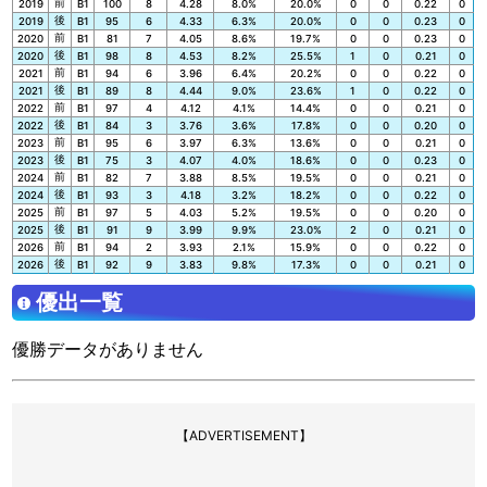
前
2019
B1
100
8
4.28
8.0%
20.0%
0
0
0.22
0
後
2019
B1
95
6
4.33
6.3%
20.0%
0
0
0.23
0
前
2020
B1
81
7
4.05
8.6%
19.7%
0
0
0.23
0
後
2020
B1
98
8
4.53
8.2%
25.5%
1
0
0.21
0
前
2021
B1
94
6
3.96
6.4%
20.2%
0
0
0.22
0
後
2021
B1
89
8
4.44
9.0%
23.6%
1
0
0.22
0
前
2022
B1
97
4
4.12
4.1%
14.4%
0
0
0.21
0
後
2022
B1
84
3
3.76
3.6%
17.8%
0
0
0.20
0
前
2023
B1
95
6
3.97
6.3%
13.6%
0
0
0.21
0
後
2023
B1
75
3
4.07
4.0%
18.6%
0
0
0.23
0
前
2024
B1
82
7
3.88
8.5%
19.5%
0
0
0.21
0
後
2024
B1
93
3
4.18
3.2%
18.2%
0
0
0.22
0
前
2025
B1
97
5
4.03
5.2%
19.5%
0
0
0.20
0
後
2025
B1
91
9
3.99
9.9%
23.0%
2
0
0.21
0
前
2026
B1
94
2
3.93
2.1%
15.9%
0
0
0.22
0
後
2026
B1
92
9
3.83
9.8%
17.3%
0
0
0.21
0
優出一覧
優勝データがありません
【ADVERTISEMENT】