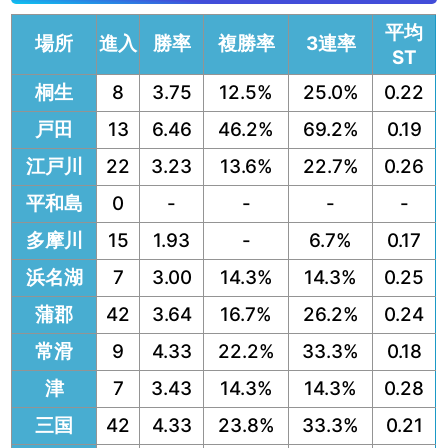
平均
場所
進入
勝率
複勝率
3連率
ST
桐生
8
3.75
12.5%
25.0%
0.22
戸田
13
6.46
46.2%
69.2%
0.19
江戸川
22
3.23
13.6%
22.7%
0.26
平和島
0
-
-
-
-
多摩川
15
1.93
-
6.7%
0.17
浜名湖
7
3.00
14.3%
14.3%
0.25
蒲郡
42
3.64
16.7%
26.2%
0.24
常滑
9
4.33
22.2%
33.3%
0.18
津
7
3.43
14.3%
14.3%
0.28
三国
42
4.33
23.8%
33.3%
0.21