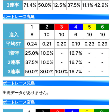
3連率
71.4%
50.0%
12.5%
37.5%
11.1%
42.9%
ボートレース丸亀
1
2
3
4
5
6
進入
8
10
10
6
10
10
平均ST
0.24
0.21
0.20
0.19
0.23
0.29
1着率
25.0%
10.0%
-
16.7%
-
-
2連率
37.5%
10.0%
-
16.7%
-
-
3連率
50.0%
30.0%
10.0%
16.7%
-
-
ボートレース児島
出走データがありません。
ボートレース宮島