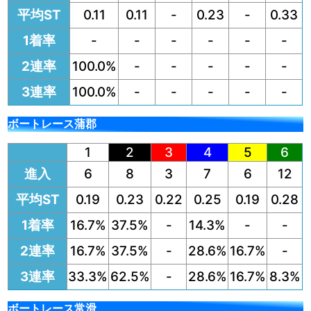
平均ST
0.11
0.11
-
0.23
-
0.33
1着率
-
-
-
-
-
-
2連率
100.0%
-
-
-
-
-
3連率
100.0%
-
-
-
-
-
ボートレース蒲郡
1
2
3
4
5
6
進入
6
8
3
7
6
12
平均ST
0.19
0.23
0.22
0.25
0.19
0.28
1着率
16.7%
37.5%
-
14.3%
-
-
2連率
16.7%
37.5%
-
28.6%
16.7%
-
3連率
33.3%
62.5%
-
28.6%
16.7%
8.3%
ボートレース常滑