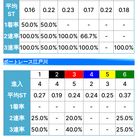
平均
0.16
0.22
0.23
0.17
0.22
0.18
ST
1着率
50.0%
50.0%
-
-
-
-
2連率
100.0%
50.0%
100.0%
66.7%
-
-
3連率
100.0%
50.0%
100.0%
100.0%
-
100.0%
ボートレース江戸川
1
2
3
4
5
6
進入
4
4
5
2
3
4
平均ST
0.27
0.19
0.24
0.24
0.25
0.37
1着率
-
-
-
-
-
-
2連率
25.0%
-
20.0%
-
-
25.0%
3連率
50.0%
-
40.0%
-
-
25.0%