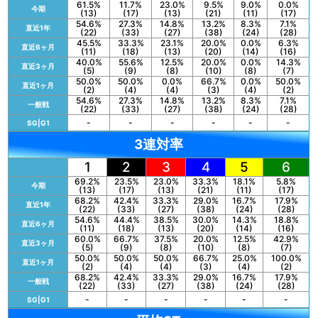
61.5%
11.7%
23.0%
9.5%
9.0%
0.0%
今期
(13)
(17)
(13)
(21)
(11)
(17)
54.6%
27.3%
14.8%
13.2%
8.3%
7.1%
直近1年
(22)
(33)
(27)
(38)
(24)
(28)
45.5%
33.3%
23.1%
20.0%
0.0%
6.3%
直近6ヶ月
(11)
(18)
(13)
(20)
(14)
(16)
40.0%
55.6%
12.5%
20.0%
0.0%
14.3%
直近3ヶ月
(5)
(9)
(8)
(10)
(8)
(7)
50.0%
50.0%
0.0%
66.7%
0.0%
50.0%
直近1ヶ月
(2)
(4)
(4)
(3)
(4)
(2)
54.6%
27.3%
14.8%
13.2%
8.3%
7.1%
一般戦
(22)
(33)
(27)
(38)
(24)
(28)
-
-
-
-
-
-
SG|G1
3連対率
1
2
3
4
5
6
69.2%
23.5%
23.0%
33.3%
18.1%
5.8%
今期
(13)
(17)
(13)
(21)
(11)
(17)
68.2%
42.4%
33.3%
29.0%
16.7%
17.9%
直近1年
(22)
(33)
(27)
(38)
(24)
(28)
54.6%
44.4%
38.5%
30.0%
14.3%
18.8%
直近6ヶ月
(11)
(18)
(13)
(20)
(14)
(16)
60.0%
66.7%
37.5%
20.0%
12.5%
42.9%
直近3ヶ月
(5)
(9)
(8)
(10)
(8)
(7)
50.0%
50.0%
50.0%
66.7%
25.0%
100.0%
直近1ヶ月
(2)
(4)
(4)
(3)
(4)
(2)
68.2%
42.4%
33.3%
29.0%
16.7%
17.9%
一般戦
(22)
(33)
(27)
(38)
(24)
(28)
-
-
-
-
-
-
SG|G1