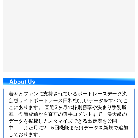
About Us
着々とファンに支持されているボートレースデータ決
定版サイトボートレース日和!欲しいデータをすべてこ
こにあります。 直近3ヶ月の枠別勝率や決まり手別勝
率、今節成績から直前の選手コメントまで、最大級の
データを掲載しカスタマイズできる出走表を公開
中！！また月に2～5回機能またはデータを新規で追加
しております。