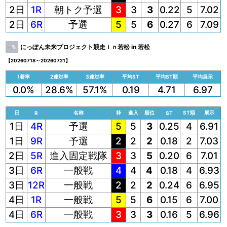
2日
1R
朝トク予選
3
3
3
0.22
5
7.02
2日
6R
予選
5
5
6
0.27
6
7.09
にっぽん未来プロジェクト競走ｉｎ若松 in 若松
【20260718～20260721】
1着率
2連対率
3連対率
平均ST
平均ST順
平均展示
0.0%
28.6%
57.1%
0.19
4.71
6.97
日
名称
枠
進入
順位
ST順
展示
R
ST
1日
4R
予選
5
5
3
0.25
4
6.91
1日
9R
予選
2
2
2
0.18
2
7.03
2日
5R
進入固定戦隊
3
3
5
0.20
6
7.01
3日
6R
一般戦
4
4
4
0.18
4
6.93
3日
12R
一般戦
2
2
2
0.24
6
6.95
4日
1R
一般戦
5
5
6
0.15
6
7.00
4日
6R
一般戦
3
3
3
0.16
5
6.96