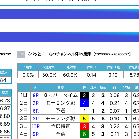
ズバッと！！なべチャンネル杯 in 唐津
260702
【20260622～20260627】
1着率
2連対率
3連対率
平均ST
平均ST順
平均展
均展示
0.0%
30.0%
60.0%
0.14
3.10
6.7
.84
日
名称
枠
進入
順位
ST順
展
R
ST
展示
1日
８っぴータイム
8R
2
2
2
0.09
3
6.
6.73
2日
モー２ング戦
2R
4
4
4
0.21
4
6.
6.87
2日
予選
6R
1
1
2
0.07
1
6.
6.80
3日
モー２ング戦
2R
5
5
5
0.10
1
6.
6.89
3日
予選特賞
10R
3
4
3
0.23
4
6.
6.85
4日
予選
9R
6
5
3
0.11
3
6.