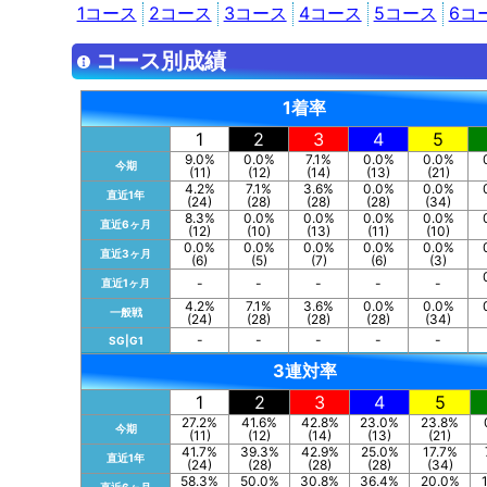
1コース
2コース
3コース
4コース
5コース
6コ
コース別成績
1着率
1
2
3
4
5
9.0%
0.0%
7.1%
0.0%
0.0%
今期
(11)
(12)
(14)
(13)
(21)
4.2%
7.1%
3.6%
0.0%
0.0%
直近1年
(24)
(28)
(28)
(28)
(34)
8.3%
0.0%
0.0%
0.0%
0.0%
直近6ヶ月
(12)
(10)
(13)
(11)
(10)
0.0%
0.0%
0.0%
0.0%
0.0%
直近3ヶ月
(6)
(5)
(7)
(6)
(3)
-
-
-
-
-
直近1ヶ月
4.2%
7.1%
3.6%
0.0%
0.0%
一般戦
(24)
(28)
(28)
(28)
(34)
-
-
-
-
-
SG|G1
3連対率
1
2
3
4
5
27.2%
41.6%
42.8%
23.0%
23.8%
今期
(11)
(12)
(14)
(13)
(21)
41.7%
39.3%
42.9%
25.0%
17.7%
直近1年
(24)
(28)
(28)
(28)
(34)
58.3%
50.0%
30.8%
36.4%
20.0%