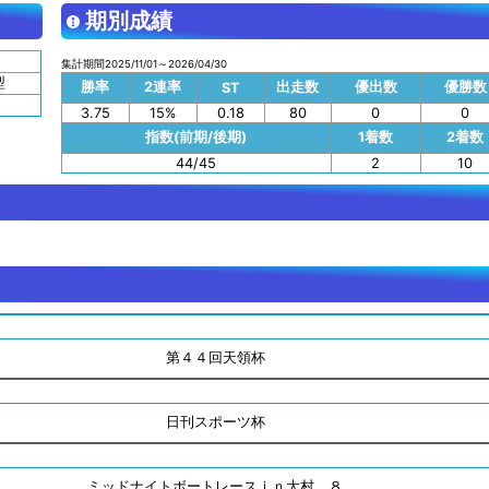
期別成績
集計期間2025/11/01～2026/04/30
型
勝率
2連率
出走数
優出数
優勝数
ST
3.75
15%
0.18
80
0
0
指数(前期/後期)
1着数
2着数
44/45
2
10
第４４回天領杯
日刊スポーツ杯
ミッドナイトボートレースｉｎ大村 ８