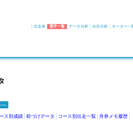
出走表
選手一覧
データ分析
出目分析
モーター一
タ
ンへ
ース別成績
前づけデータ
コース別出走一覧
舟券メモ履歴