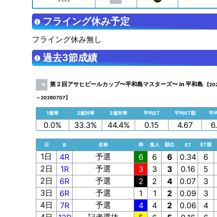
フライング休み予定
フライング休み無し
過去3節成績
第２回アサヒビールカップ〜平和島マスターズ〜 in 平和島
【20
～20260707】
1着率
2連対率
3連対率
平均ST
平均ST順
平
0.0%
33.3%
44.4%
0.15
4.67
6
日
名称
枠
進入
順位
ST順
R
ST
1日
予選
4R
6
6
6
0.34
6
2日
予選
1R
3
3
3
0.16
5
2日
予選
6R
2
2
4
0.07
3
3日
予選
6R
1
1
2
0.09
3
4日
予選
7R
4
4
2
0.06
4
4日
記者選抜