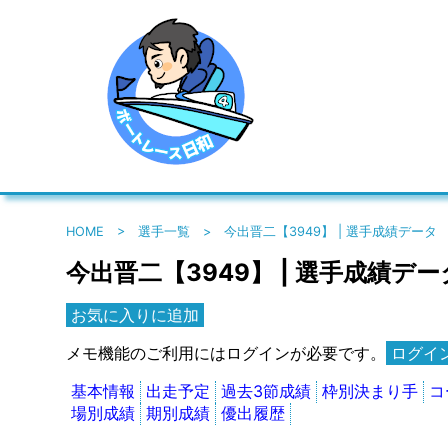
HOME
>
選手一覧
>
今出晋二【3949】 | 選手成績データ
今出晋二【3949】 | 選手成績デー
お気に入りに追加
メモ機能のご利用にはログインが必要です。
ログイ
基本情報
出走予定
過去3節成績
枠別決まり手
コ
場別成績
期別成績
優出履歴