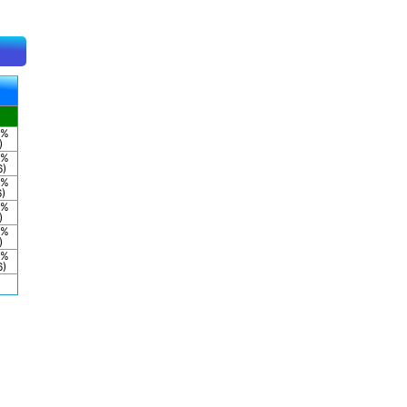
6
0%
)
0%
6)
0%
6)
0%
)
0%
)
0%
6)