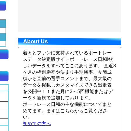
About Us
着々とファンに支持されているボートレー
スデータ決定版サイトボートレース日和!欲
しいデータをすべてここにあります。 直近3
ヶ月の枠別勝率や決まり手別勝率、今節成
績から直前の選手コメントまで、最大級の
データを掲載しカスタマイズできる出走表
を公開中！！また月に2～5回機能またはデ
ータを新規で追加しております。
ボートレース日和の主な機能についてまと
めてます。まずはこちらからご覧くださ
い。
初めての方へ