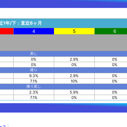
近1年/下：直近6ヶ月
4
5
6
差し
0%
2.9%
0%
0%
0%
0%
捲り
9.3%
2.9%
0%
7.1%
10%
0%
捲り差し
2.3%
5.9%
0%
7.1%
0%
0%
ース