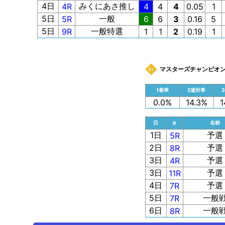
4日
みくにあさ推し
4R
4
4
4
0.05
1
5日
一般
5R
6
6
3
0.16
5
5日
一般特選
9R
1
1
2
0.19
1
マスターズチャンピオン 
1着率
2連対率
0.0%
14.3%
1
日
名称
R
1日
予選
5R
2日
予選
8R
3日
予選
4R
3日
予選
11R
4日
予選
7R
5日
一般
7R
6日
一般
8R