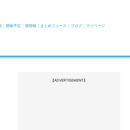
覧
開催予定
場情報
まとめニュース
ブログ
マイページ
【ADVERTISEMENT】