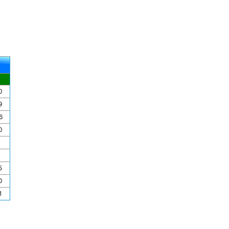
0
9
6
0
5
0
1