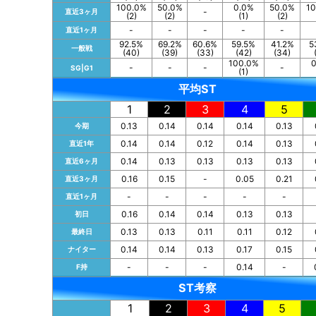
100.0%
50.0%
0.0%
50.0%
1
-
直近3ヶ月
(2)
(2)
(1)
(2)
-
-
-
-
-
直近1ヶ月
92.5%
69.2%
60.6%
59.5%
41.2%
5
一般戦
(40)
(39)
(33)
(42)
(34)
100.0%
-
-
-
-
SG|G1
(1)
平均ST
1
2
3
4
5
0.13
0.14
0.14
0.14
0.13
今期
0.14
0.14
0.12
0.14
0.13
直近1年
0.14
0.13
0.13
0.13
0.13
直近6ヶ月
0.16
0.15
-
0.05
0.21
直近3ヶ月
-
-
-
-
-
直近1ヶ月
0.16
0.14
0.14
0.13
0.13
初日
0.13
0.13
0.11
0.11
0.12
最終日
0.14
0.14
0.13
0.17
0.15
ナイター
-
-
-
0.14
-
F持
ST考察
1
2
3
4
5