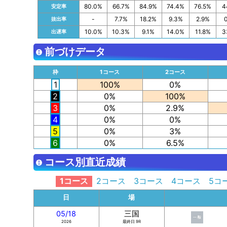
80.0%
66.7%
84.9%
74.4%
76.5%
4
安定率
-
7.7%
18.2%
9.3%
2.9%
抜出率
10.0%
10.3%
9.1%
14.0%
11.8%
3
出遅率
前づけデータ
枠
1コース
2コース
1
100%
0%
2
0%
100%
3
0%
2.9%
4
0%
0%
5
0%
3%
6
0%
6.5%
コース別直近成績
1コース
2コース
3コース
4コース
5コ
日
場
05/18
三国
2026
最終日 9R