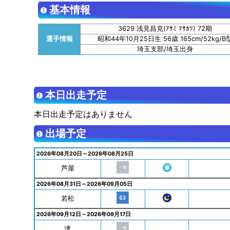
基本情報
3629 浅見昌克(ｱｻﾐ ﾏｻｶﾂ) 72期
選手情報
昭和44年10月25日生 56歳 165cm/52kg/B
埼玉支部/埼玉出身
本日出走予定
本日出走予定はありません
出場予定
2026年08月20日～2026年08月25日
芦屋
2026年08月31日～2026年09月05日
若松
2026年09月12日～2026年09月17日
津