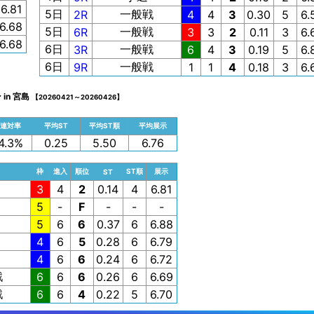
6.81
5日
一般戦
2R
4
4
3
0.30
5
6.
6.68
5日
一般戦
6R
3
3
2
0.11
3
6.
6.68
6日
一般戦
3R
6
4
3
0.19
5
6.
6日
一般戦
9R
1
1
4
0.18
3
6.
in 宮島
【20260421～20260426】
3連対率
平均ST
平均ST順
平均展示
4.3%
0.25
5.50
6.76
枠
進入
順位
ST順
展示
ST
3
4
2
0.14
4
6.81
5
-
F
-
-
-
5
6
6
0.37
6
6.88
4
6
5
0.28
6
6.79
4
6
6
0.24
6
6.72
戦
6
6
6
0.26
6
6.69
戦
6
6
4
0.22
5
6.70