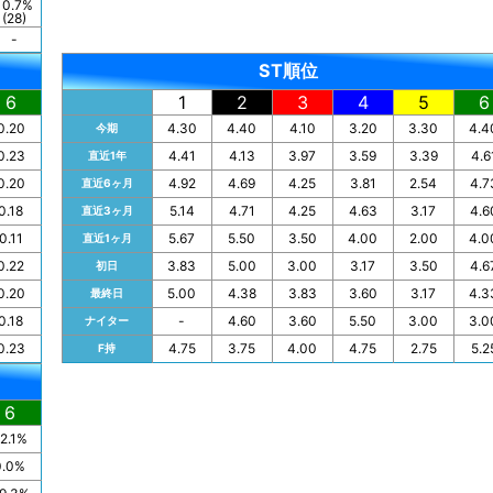
10.7%
(28)
-
ST順位
6
1
2
3
4
5
6
0.20
4.30
4.40
4.10
3.20
3.30
4.4
今期
0.23
4.41
4.13
3.97
3.59
3.39
4.6
直近1年
0.20
4.92
4.69
4.25
3.81
2.54
4.7
直近6ヶ月
0.18
5.14
4.71
4.25
4.63
3.17
4.6
直近3ヶ月
0.11
5.67
5.50
3.50
4.00
2.00
4.0
直近1ヶ月
0.22
3.83
5.00
3.00
3.17
3.50
4.6
初日
0.20
5.00
4.38
3.83
3.60
3.17
4.3
最終日
0.18
-
4.60
3.60
5.50
3.00
3.0
ナイター
0.23
4.75
3.75
4.00
4.75
2.75
5.2
F持
6
2.1%
0.0%