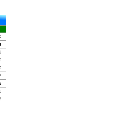
0
1
3
0
0
7
3
0
5