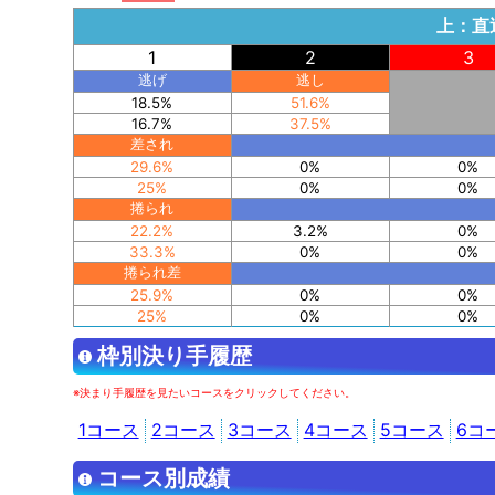
上：直
1
2
3
逃げ
逃し
18.5%
51.6%
16.7%
37.5%
差され
29.6%
0%
0%
25%
0%
0%
捲られ
22.2%
3.2%
0%
33.3%
0%
0%
捲られ差
25.9%
0%
0%
25%
0%
0%
枠別決り手履歴
※決まり手履歴を見たいコースをクリックしてください。
1コース
2コース
3コース
4コース
5コース
6コ
コース別成績