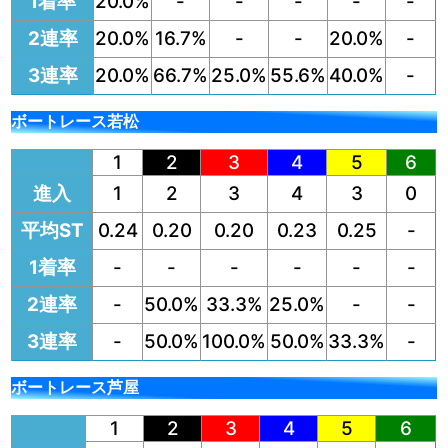
1着率
20.0%
-
-
-
-
-
2連率
20.0%
16.7%
-
-
20.0%
-
3連率
20.0%
66.7%
25.0%
55.6%
40.0%
-
ボートレース若松
1
2
3
4
5
6
進入
1
2
3
4
3
0
平均ST
0.24
0.20
0.20
0.23
0.25
-
1着率
-
-
-
-
-
-
2連率
-
50.0%
33.3%
25.0%
-
-
3連率
-
50.0%
100.0%
50.0%
33.3%
-
ボートレース芦屋
1
2
3
4
5
6