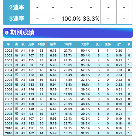
2連率
-
-
-
-
-
-
3連率
-
-
100.0%
33.3%
-
-
期別成績
年
期
級
走数
1着数
勝率
1着率
2連率
優出
優勝
ST
F
前
2002
A1
119
33
6.73
27.7%
50.4%
8
1
0.20
1
後
2002
A1
107
35
6.69
32.7%
50.4%
6
2
0.19
0
前
2003
A1
115
28
6.41
24.3%
43.4%
4
0
0.21
1
後
2003
A2
81
11
5.46
13.6%
35.8%
3
0
0.21
1
前
2004
A1
151
45
6.57
29.8%
52.9%
3
0
0.23
0
後
2004
B1
110
18
5.46
16.4%
34.5%
0
0
0.24
1
前
2005
A2
128
19
5.58
14.8%
32.8%
2
0
0.22
0
後
2005
A2
133
18
5.94
13.5%
39.1%
7
0
0.23
0
前
2006
A2
146
25
5.79
17.1%
39.0%
1
0
0.21
1
後
2006
A2
123
22
5.82
17.9%
39.8%
3
0
0.23
0
前
2007
A1
158
45
6.32
28.5%
45.5%
3
0
0.21
0
後
2007
A1
159
38
6.55
23.9%
48.4%
4
0
0.19
0
前
2008
A1
148
32
6.47
21.6%
46.6%
4
0
0.17
1
後
2008
B1
93
15
5.17
16.1%
29.0%
1
0
0.21
1
前
2009
A2
107
24
5.96
22.4%
42.9%
2
0
0.19
0
後
2009
A2
132
30
5.79
22.7%
38.6%
4
0
0.18
0
前
2010
A1
117
38
6.76
32.5%
55.5%
0
0
0.16
1
後
2010
A2
102
14
5.49
13.7%
31.3%
1
0
0.21
1