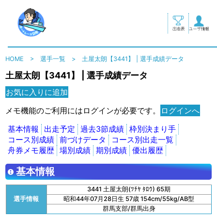
HOME
>
選手一覧
>
土屋太朗【3441】 | 選手成績データ
土屋太朗【3441】 | 選手成績データ
お気に入りに追加
メモ機能のご利用にはログインが必要です。
ログインへ
基本情報
出走予定
過去3節成績
枠別決まり手
コース別成績
前づけデータ
コース別出走一覧
舟券メモ履歴
場別成績
期別成績
優出履歴
基本情報
3441 土屋太朗(ﾂﾁﾔ ﾀﾛｳ) 65期
選手情報
昭和44年07月28日生 57歳 154cm/55kg/AB型
群馬支部/群馬出身