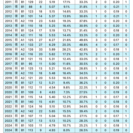
前
2011
B1
129
22
5.19
17.1%
33.3%
2
0
0.20
1
後
2011
B1
88
8
5.07
9.1%
31.8%
1
0
0.21
1
前
2012
B1
123
18
5.15
14.6%
33.3%
1
0
0.19
0
後
2012
B1
101
14
5.37
13.9%
30.6%
1
0
0.21
1
前
2013
A2
119
23
5.63
19.3%
37.8%
2
0
0.20
0
後
2013
B1
110
18
5.25
16.4%
30.9%
0
0
0.20
1
前
2014
B1
124
17
5.19
13.7%
31.4%
0
0
0.18
0
後
2014
A2
111
16
5.53
14.4%
33.3%
0
0
0.20
0
前
2015
A1
125
27
6.27
21.6%
49.6%
3
0
0.17
0
後
2015
A1
133
27
6.29
20.3%
48.8%
4
0
0.17
0
前
2016
A2
126
33
5.89
26.2%
42.8%
3
0
0.18
1
後
2016
A2
116
20
5.62
17.2%
32.7%
2
1
0.20
1
前
2017
B1
121
15
5.31
12.4%
33.0%
0
0
0.18
1
後
2017
B1
95
11
5.00
11.6%
30.5%
0
0
0.20
1
前
2018
B1
125
13
5.21
10.4%
28.8%
1
0
0.18
0
後
2018
A2
110
18
5.48
16.4%
34.5%
1
0
0.18
0
前
2019
A2
121
20
5.53
16.5%
33.0%
2
0
0.16
0
後
2019
B1
127
12
5.21
9.4%
36.2%
1
0
0.20
1
前
2020
B1
112
11
4.54
9.8%
22.3%
1
0
0.18
0
後
2020
B1
109
8
4.83
7.3%
27.5%
1
0
0.19
0
前
2021
B1
115
14
5.40
12.2%
27.8%
1
0
0.17
0
後
2021
B1
140
15
4.91
10.7%
30.7%
0
0
0.18
0
前
2022
B1
124
16
5.10
12.9%
34.6%
0
0
0.16
0
後
2022
A2
142
22
5.65
15.5%
39.4%
2
0
0.16
1
前
2023
B1
107
11
5.04
10.3%
27.1%
0
0
0.17
1
後
2023
B1
127
13
5.13
10.2%
28.3%
0
0
0.18
0
前
2024
B1
103
11
4.79
10.7%
25.2%
1
0
0.18
1
後
2024
B1
113
9
4.93
8.0%
26.5%
0
0
0.19
0