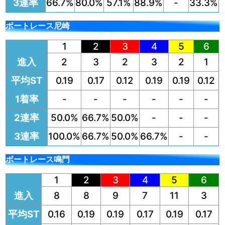
3連率
66.7%
80.0%
57.1%
88.9%
-
33.3%
ボートレース尼崎
1
2
3
4
5
6
進入
2
3
2
3
2
1
平均ST
0.19
0.17
0.12
0.19
0.19
0.12
1着率
-
-
-
-
-
-
2連率
50.0%
66.7%
50.0%
-
-
-
3連率
100.0%
66.7%
50.0%
66.7%
-
-
ボートレース鳴門
1
2
3
4
5
6
進入
8
8
9
7
11
3
平均ST
0.16
0.19
0.19
0.17
0.19
0.17