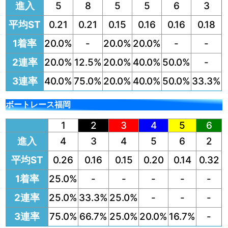
進入
5
8
5
5
6
3
平均ST
0.21
0.21
0.15
0.16
0.16
0.18
1着率
20.0%
-
20.0%
20.0%
-
-
2連率
20.0%
12.5%
20.0%
40.0%
50.0%
-
3連率
40.0%
75.0%
20.0%
40.0%
50.0%
33.3%
ボートレース福岡
1
2
3
4
5
6
進入
4
3
4
5
6
2
平均ST
0.26
0.16
0.15
0.20
0.14
0.32
1着率
25.0%
-
-
-
-
-
2連率
25.0%
33.3%
25.0%
-
-
-
3連率
75.0%
66.7%
25.0%
20.0%
16.7%
-