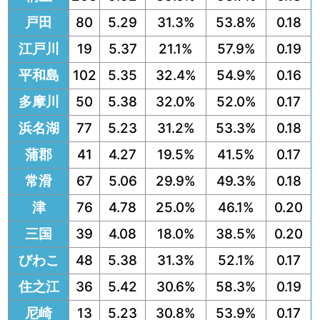
戸田
80
5.29
31.3%
53.8%
0.18
江戸川
19
5.37
21.1%
57.9%
0.19
平和島
102
5.35
32.4%
54.9%
0.16
多摩川
50
5.38
32.0%
52.0%
0.17
浜名湖
77
5.23
31.2%
53.3%
0.18
蒲郡
41
4.27
19.5%
41.5%
0.17
常滑
67
5.06
29.9%
49.3%
0.18
津
76
4.78
25.0%
46.1%
0.20
三国
39
4.08
18.0%
38.5%
0.20
びわこ
48
5.38
31.3%
52.1%
0.17
住之江
36
5.42
30.6%
58.3%
0.19
尼崎
13
5.23
30.8%
53.9%
0.17