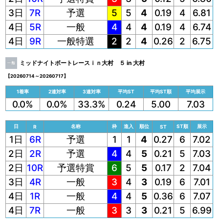
3日
7R
予選
5
5
4
0.19
4
6.81
4日
5R
一般
4
4
4
0.19
4
6.74
4日
9R
一般特選
2
2
4
0.26
2
6.75
ミッドナイトボートレースｉｎ大村 ５ in 大村
【20260714～20260717】
1着率
2連対率
3連対率
平均ST
平均ST順
平均展示
0.0%
0.0%
33.3%
0.24
5.00
7.03
日
名称
枠
進入
順位
ST順
展示
R
ST
1日
6R
予選
1
1
4
0.27
6
7.02
2日
2R
予選
4
4
5
0.21
5
7.03
2日
10R
予選特賞
6
5
5
0.17
2
7.04
3日
4R
一般
3
4
3
0.19
6
7.01
4日
1R
一般
4
4
5
0.36
6
7.07
4日
7R
一般
3
3
3
0.21
5
6.99