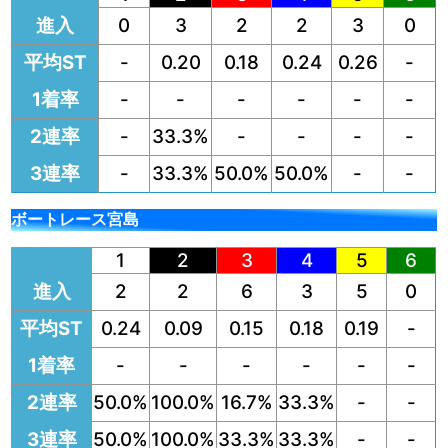
進入
0
3
2
2
3
0
平均ST
-
0.20
0.18
0.24
0.26
-
1着率
-
-
-
-
-
-
2連率
-
33.3%
-
-
-
-
3連率
-
33.3%
50.0%
50.0%
-
-
ボートレース宮島
1
2
3
4
5
6
進入
2
2
6
3
5
0
平均ST
0.24
0.09
0.15
0.18
0.19
-
1着率
-
-
-
-
-
-
2連率
50.0%
100.0%
16.7%
33.3%
-
-
3連率
50.0%
100.0%
33.3%
33.3%
-
-