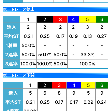
ボートレース徳山
1
2
3
4
5
6
進入
2
2
2
2
3
2
平均ST
0.21
0.25
0.17
0.19
0.13
0.27
1着率
50.0%
-
-
-
-
-
2連率
50.0%
50.0%
50.0%
-
33.3%
-
3連率
100.0%
100.0%
50.0%
-
100.0%
-
ボートレース下関
1
2
3
4
5
6
進入
5
6
8
9
5
9
平均ST
0.21
0.25
0.17
0.17
0.29
0.24