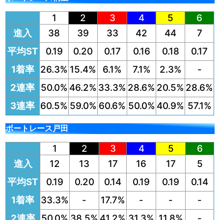
1
2
3
4
5
6
進入
38
39
33
42
44
7
平均ST
0.19
0.20
0.17
0.16
0.18
0.17
1着率
26.3%
15.4%
6.1%
7.1%
2.3%
-
2連率
50.0%
46.2%
33.3%
28.6%
20.5%
28.6%
3連率
60.5%
59.0%
60.6%
50.0%
40.9%
57.1%
ボートレース戸田
1
2
3
4
5
6
進入
12
13
17
16
17
5
平均ST
0.19
0.20
0.14
0.19
0.19
0.14
1着率
33.3%
-
17.7%
-
-
-
2連率
50.0%
38.5%
41.2%
31.3%
11.8%
-