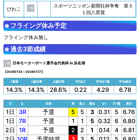
スポーツニッポン新聞社杯争奪 第５
びわこ
１回八景賞
フライング休み予定
フライング休み無し
過去3節成績
日本モーターボート選手会代表杯 in 浜名湖
【20260724～20260727】
1着率
2連対率
3連対率
平均ST
平均ST順
平均展示
14.3%
14.3%
28.6%
0.22
4.29
6.78
日
名称
枠
進入
順位
ST順
展示
R
ST
1日
3R
予選
5
5
3
0.31
5
6.76
1日
7R
予選
1
1
5
0.32
6
6.80
2日
1R
予選
2
2
1
0.14
4
6.81
2日
10R
予選特賞
3
3
5
0.12
5
6.80