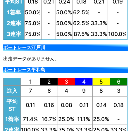
平均ST
0.18
0.21
0.24
0.18
0.21
0.19
1着率
50.0%
-
50.0%
62.5%
-
-
2連率
75.0%
-
50.0%
62.5%
33.3%
-
3連率
75.0%
-
50.0%
87.5%
33.3%
100.0%
ボートレース江戸川
出走データがありません。
ボートレース平和島
1
2
3
4
5
6
進入
7
6
4
9
8
3
平均
0.11
0.16
0.08
0.11
0.14
0.18
ST
1着率
71.4%
16.7%
25.0%
11.1%
25.0%
-
2連率
100.0%
33.3%
75.0%
33.3%
25.0%
33.3%