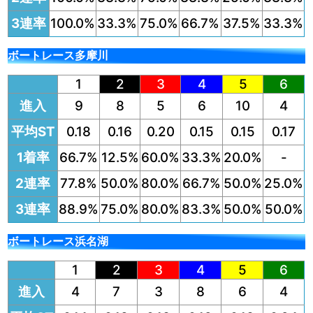
3連率
100.0%
33.3%
75.0%
66.7%
37.5%
33.3%
ボートレース多摩川
1
2
3
4
5
6
進入
9
8
5
6
10
4
平均ST
0.18
0.16
0.20
0.15
0.15
0.17
1着率
66.7%
12.5%
60.0%
33.3%
20.0%
-
2連率
77.8%
50.0%
80.0%
66.7%
50.0%
25.0%
3連率
88.9%
75.0%
80.0%
83.3%
50.0%
50.0%
ボートレース浜名湖
1
2
3
4
5
6
進入
4
7
3
8
6
4