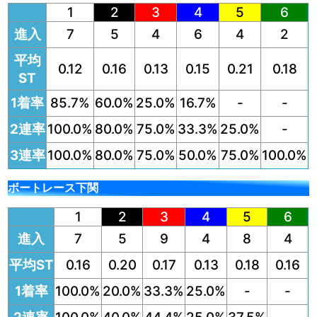
1
2
3
4
5
6
進入
7
5
4
6
4
2
平均
0.12
0.16
0.13
0.15
0.21
0.18
ST
1着率
85.7%
60.0%
25.0%
16.7%
-
-
2連率
100.0%
80.0%
75.0%
33.3%
25.0%
-
3連率
100.0%
80.0%
75.0%
50.0%
75.0%
100.0%
ボートレース下関
1
2
3
4
5
6
進入
7
5
9
4
8
4
平均ST
0.16
0.20
0.17
0.13
0.18
0.16
1着率
100.0%
20.0%
33.3%
25.0%
-
-