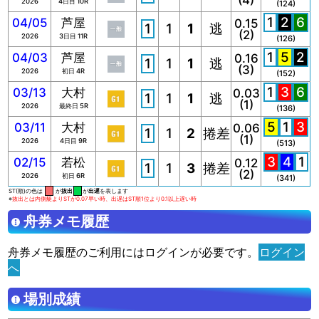
(4)
2026
4日目 10R
(124)
1
2
6
04/05
芦屋
0.15
1
1
1
逃
(2)
2026
3日目 11R
(126)
1
5
2
04/03
芦屋
0.16
1
1
1
逃
(3)
2026
初日 4R
(152)
1
3
6
03/13
大村
0.03
1
1
1
逃
(1)
2026
最終日 5R
(136)
5
1
3
03/11
大村
0.06
1
1
2
捲差
(1)
2026
4日目 9R
(513)
3
4
1
02/15
若松
0.12
1
1
3
捲差
(2)
2026
初日 6R
(341)
ST(順)の色は
が
抜出
が
出遅
を表します
※
抜出とは内側艇よりSTが0.07早い時、出遅はST順1位より0.1以上遅い時
舟券メモ履歴
舟券メモ履歴のご利用にはログインが必要です。
ログイン
へ
場別成績