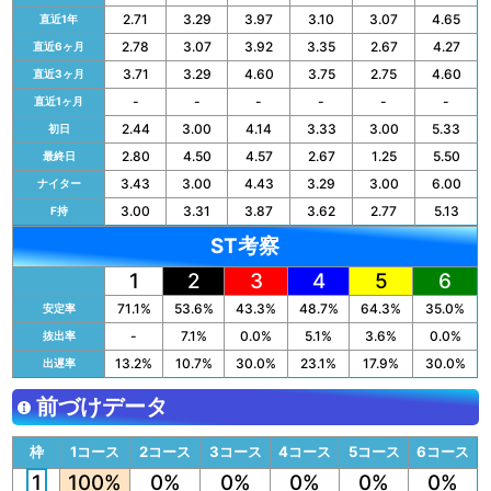
2.71
3.29
3.97
3.10
3.07
4.65
直近1年
2.78
3.07
3.92
3.35
2.67
4.27
直近6ヶ月
3.71
3.29
4.60
3.75
2.75
4.60
直近3ヶ月
-
-
-
-
-
-
直近1ヶ月
2.44
3.00
4.14
3.33
3.00
5.33
初日
2.80
4.50
4.57
2.67
1.25
5.50
最終日
3.43
3.00
4.43
3.29
3.00
6.00
ナイター
3.00
3.31
3.87
3.62
2.77
5.13
F持
ST考察
1
2
3
4
5
6
71.1%
53.6%
43.3%
48.7%
64.3%
35.0%
安定率
-
7.1%
0.0%
5.1%
3.6%
0.0%
抜出率
13.2%
10.7%
30.0%
23.1%
17.9%
30.0%
出遅率
前づけデータ
枠
1コース
2コース
3コース
4コース
5コース
6コース
1
100%
0%
0%
0%
0%
0%