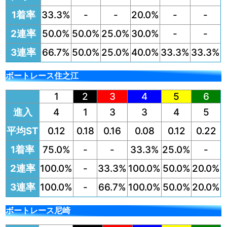
1着率
33.3%
-
-
20.0%
-
-
2連率
50.0%
50.0%
25.0%
30.0%
-
-
3連率
66.7%
50.0%
25.0%
40.0%
33.3%
33.3%
ボートレース住之江
1
2
3
4
5
6
進入
4
1
3
3
4
5
平均ST
0.12
0.18
0.16
0.08
0.12
0.22
1着率
75.0%
-
-
33.3%
25.0%
-
2連率
100.0%
-
33.3%
100.0%
50.0%
20.0%
3連率
100.0%
-
66.7%
100.0%
50.0%
20.0%
ボートレース尼崎