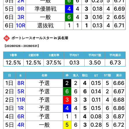
5日
2R
一般
6
6
5
0.25
5
6.71
5日
9R
準優勝戦
4
4
3
0.18
4
6.69
6日
3R
一般
6
4
3
0.16
2
6.65
6日
10R
選抜戦
1
1
1
0.13
4
6.71
ボートレースオールスター in 浜名湖
【20260526～20260531】
1着率
2連対率
3連対率
平均ST
平均ST順
平均展示
12.5%
12.5%
37.5%
0.13
3.50
6.73
日
名称
枠
進入
順位
ST順
展示
R
ST
1日
8R
予選
2
2
4
0.15
5
6.66
2日
5R
予選
6
6
6
0.14
2
6.67
2日
11R
予選
3
3
3
0.11
4
6.68
3日
1R
予選
4
4
5
0.15
6
6.86
4日
6R
予選
1
1
4
0.08
3
6.87
5日
4R
一般
5
6
3
0.28
5
6.72