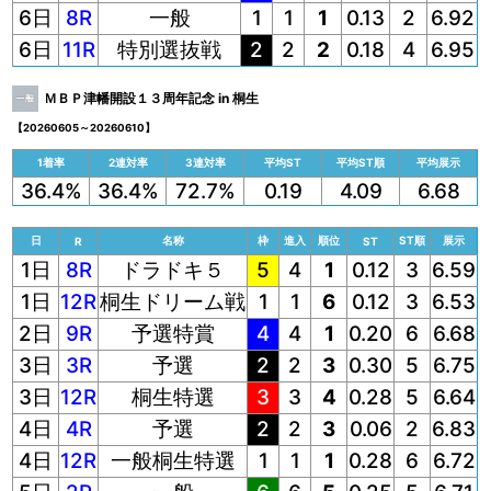
6日
8R
一般
1
1
1
0.13
2
6.92
6日
11R
特別選抜戦
2
2
2
0.18
4
6.95
ＭＢＰ津幡開設１３周年記念 in 桐生
【20260605～20260610】
1着率
2連対率
3連対率
平均ST
平均ST順
平均展示
36.4%
36.4%
72.7%
0.19
4.09
6.68
日
名称
枠
進入
順位
ST順
展示
R
ST
1日
8R
ドラドキ５
5
4
1
0.12
3
6.59
1日
12R
桐生ドリーム戦
1
1
6
0.12
3
6.53
2日
9R
予選特賞
4
4
1
0.20
6
6.68
3日
3R
予選
2
2
3
0.30
5
6.75
3日
12R
桐生特選
3
3
4
0.28
5
6.64
4日
4R
予選
2
2
3
0.06
2
6.83
4日
12R
一般桐生特選
1
1
1
0.28
6
6.72