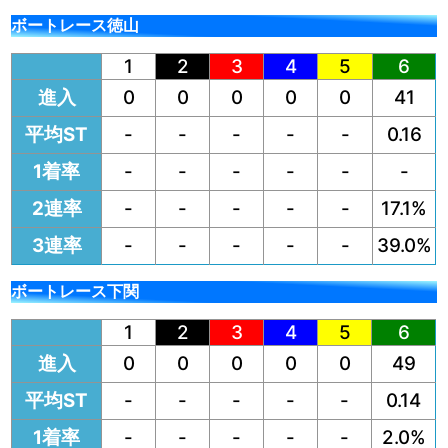
ボートレース徳山
1
2
3
4
5
6
進入
0
0
0
0
0
41
平均ST
-
-
-
-
-
0.16
1着率
-
-
-
-
-
-
2連率
-
-
-
-
-
17.1%
3連率
-
-
-
-
-
39.0%
ボートレース下関
1
2
3
4
5
6
進入
0
0
0
0
0
49
平均ST
-
-
-
-
-
0.14
1着率
-
-
-
-
-
2.0%