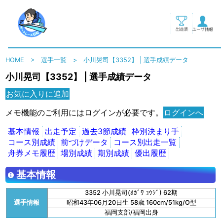
HOME
>
選手一覧
>
小川晃司【3352】 | 選手成績データ
小川晃司【3352】 | 選手成績データ
お気に入りに追加
メモ機能のご利用にはログインが必要です。
ログインへ
基本情報
出走予定
過去3節成績
枠別決まり手
コース別成績
前づけデータ
コース別出走一覧
舟券メモ履歴
場別成績
期別成績
優出履歴
基本情報
3352 小川晃司(ｵｶﾞﾜ ｺｳｼﾞ) 62期
選手情報
昭和43年06月20日生 58歳 160cm/51kg/O型
福岡支部/福岡出身