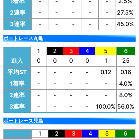
1着率
-
-
-
-
-
2.5%
2連率
-
-
-
-
-
27.5%
3連率
-
-
-
-
-
45.0%
ボートレース丸亀
1
2
3
4
5
6
進入
0
0
0
0
1
25
平均ST
-
-
-
-
0.12
0.16
1着率
-
-
-
-
-
4.0%
2連率
-
-
-
-
-
8.0%
3連率
-
-
-
-
100.0%
56.0%
ボートレース児島
1
2
3
4
5
6