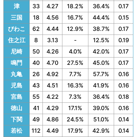
津
33
4.27
18.2%
36.4%
0.17
三国
18
4.56
16.7%
44.4%
0.15
びわこ
62
4.44
12.9%
38.7%
0.17
住之江
8
3.13
-
12.5%
0.19
尼崎
50
4.26
4.0%
42.0%
0.17
鳴門
40
4.70
27.5%
45.0%
0.17
丸亀
26
4.92
7.7%
57.7%
0.16
児島
43
4.51
16.3%
41.9%
0.16
宮島
55
4.22
7.3%
36.4%
0.18
徳山
41
4.29
17.1%
39.0%
0.16
下関
49
4.86
24.5%
51.0%
0.14
若松
112
4.49
17.9%
42.9%
0.14