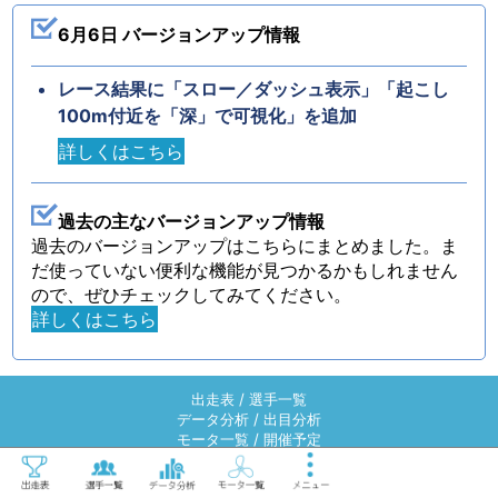
6月6日 バージョンアップ情報
レース結果に「スロー／ダッシュ表示」「起こし
100m付近を「深」で可視化」を追加
詳しくはこちら
過去の主なバージョンアップ情報
過去のバージョンアップはこちらにまとめました。ま
だ使っていない便利な機能が見つかるかもしれません
ので、ぜひチェックしてみてください。
詳しくはこちら
出走表
/
選手一覧
データ分析
/
出目分析
モータ一覧
/
開催予定
場情報
/
まとめニュース
ブログ
/
マイページ