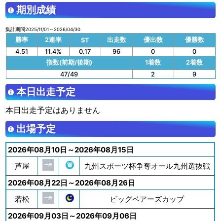
期別成績
集計期間2025/11/01～2026/04/30
勝率
2連率
出走数
優出数
優勝数
ST
4.51
11.4%
0.17
96
0
0
指数(前期/後期)
1着数
2着数
47/49
2
9
本日出走予定
本日出走予定はありません
出場予定
2026年08月10日～2026年08月15日
芦屋
九州スポーツ杯争奪オール九州選抜戦
2026年08月22日～2026年08月26日
若松
ビッグベアーズカップ
2026年09月03日～2026年09月06日