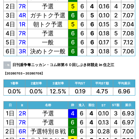
2日
7R
予選
5
6
4
0.16
4
7.09
3日
4R
ガチトク予選
6
6
5
0.10
2
7.07
4日
1R
朝トク予選
5
6
6
0.15
3
7.04
4日
7R
予選
6
6
6
0.18
5
7.08
5日
7R
一般
6
6
6
0.17
5
7.12
6日
3R
決めトク一般
6
6
3
0.18
5
7.06
日刊盾争奪ニッカン・コム杯第６０回しぶき杯競走 in 住之江
【20260703～20260708】
1着率
2連対率
3連対率
平均ST
平均ST順
平均展示
0.0%
0.0%
12.5%
0.19
4.75
6.96
日
名称
枠
進入
順位
ST順
展示
R
ST
1日
2R
予選
4
6
4
0.10
3
6.93
1日
7R
予選
6
6
4
0.13
4
6.97
2日
6R
予選特別Ｂ戦
6
6
3
0.28
6
7.00