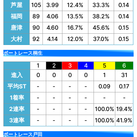
芦屋
105
3.99
12.4%
33.3%
0.14
福岡
89
4.06
13.5%
38.2%
0.14
唐津
90
4.60
16.7%
45.6%
0.15
大村
92
4.14
12.0%
37.0%
0.15
ボートレース桐生
1
2
3
4
5
6
進入
0
0
0
0
1
31
平均ST
-
-
-
-
0.09
0.17
1着率
-
-
-
-
-
-
2連率
-
-
-
-
100.0%
19.4%
3連率
-
-
-
-
100.0%
41.9%
ボートレース戸田