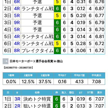
1日
6R
予選
5
6
4
0.31
6
6.76
2日
4R
ランチタイム戦
6
6
3
0.12
4
6.87
3日
5R
予選
5
6
5
0.29
6
6.77
3日
9R
予選
6
6
4
0.19
5
6.79
4日
5R
予選
6
6
3
0.14
3
6.70
5日
4R
ランチタイム戦
6
6
3
0.14
4
6.81
6日
4R
ランチタイム戦
5
6
5
0.28
5
6.72
6日
8R
ブレイクタイム
6
6
5
0.06
1
6.72
日本モーターボート選手会会長賞 in 徳山
【20260715～20260720】
1着率
2連対率
3連対率
平均ST
平均ST順
平均展示
0.0%
12.5%
37.5%
0.16
4.13
7.08
日
名称
枠
進入
順位
ST順
展示
R
ST
1日
3R
決めトク特賞
6
6
3
0.19
6
7.07
2日
2R
狙いトク特選
6
6
2
0.13
3
7.07