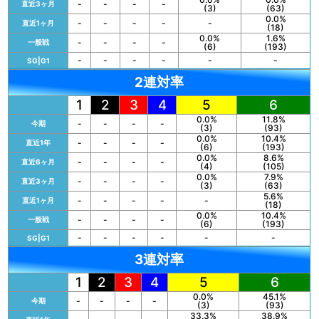
-
-
-
-
直近3ヶ月
(3)
(63)
0.0%
-
-
-
-
-
直近1ヶ月
(18)
0.0%
1.6%
-
-
-
-
一般戦
(6)
(193)
-
-
-
-
-
-
SG|G1
2連対率
1
2
3
4
5
6
0.0%
11.8%
-
-
-
-
今期
(3)
(93)
0.0%
10.4%
-
-
-
-
直近1年
(6)
(193)
0.0%
8.6%
-
-
-
-
直近6ヶ月
(4)
(105)
0.0%
7.9%
-
-
-
-
直近3ヶ月
(3)
(63)
5.6%
-
-
-
-
-
直近1ヶ月
(18)
0.0%
10.4%
-
-
-
-
一般戦
(6)
(193)
-
-
-
-
-
-
SG|G1
3連対率
1
2
3
4
5
6
0.0%
45.1%
-
-
-
-
今期
(3)
(93)
33.3%
38.9%