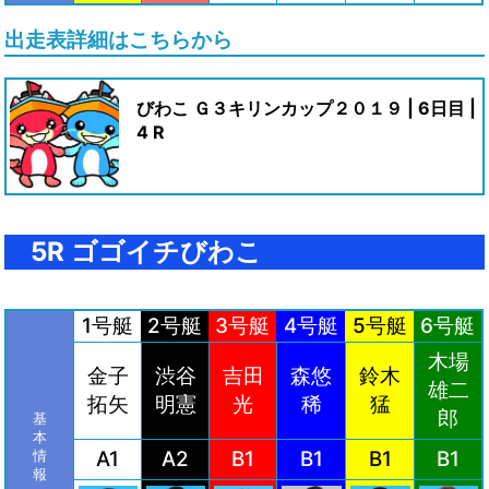
出走表詳細はこちらから
びわこ Ｇ３キリンカップ２０１９ | 6日目 |
4 R
5R ゴゴイチびわこ
1号艇
2号艇
3号艇
4号艇
5号艇
6号艇
木場
金子
渋谷
吉田
森悠
鈴木
雄二
拓矢
明憲
光
稀
猛
郎
基
本
A1
A2
B1
B1
B1
B1
情
報