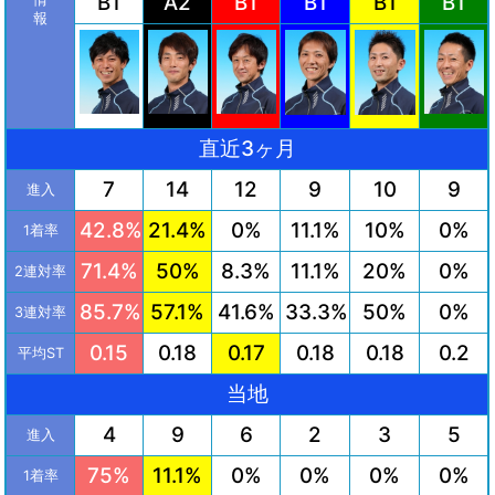
B1
A2
B1
B1
B1
B1
報
直近3ヶ月
7
14
12
9
10
9
進入
42.8%
21.4%
0%
11.1%
10%
0%
1着率
71.4%
50%
8.3%
11.1%
20%
0%
2連対率
85.7%
57.1%
41.6%
33.3%
50%
0%
3連対率
0.15
0.18
0.17
0.18
0.18
0.2
平均ST
当地
4
9
6
2
3
5
進入
75%
11.1%
0%
0%
0%
0%
1着率