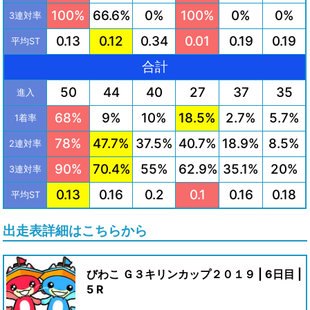
100%
66.6%
0%
100%
0%
0%
3連対率
0.13
0.12
0.34
0.01
0.19
0.19
平均ST
合計
50
44
40
27
37
35
進入
68%
9%
10%
18.5%
2.7%
5.7%
1着率
78%
47.7%
37.5%
40.7%
18.9%
8.5%
2連対率
90%
70.4%
55%
62.9%
35.1%
20%
3連対率
0.13
0.16
0.2
0.1
0.16
0.18
平均ST
出走表詳細はこちらから
びわこ Ｇ３キリンカップ２０１９ | 6日目 |
5 R