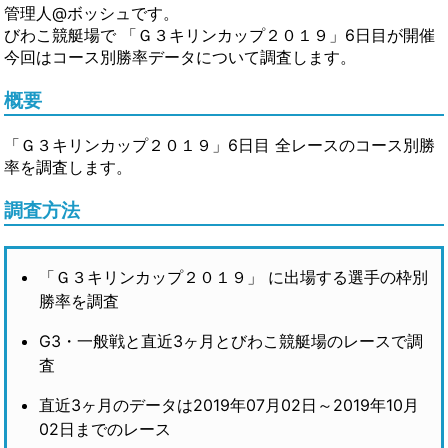
管理人@ボッシュです。
びわこ競艇場で 「Ｇ３キリンカップ２０１９」6日目が開催
今回はコース別勝率データについて調査します。
概要
「Ｇ３キリンカップ２０１９」6日目 全レースのコース別勝
率を調査します。
調査方法
「Ｇ３キリンカップ２０１９」 に出場する選手の枠別
勝率を調査
G3・一般戦と直近3ヶ月とびわこ競艇場のレースで調
査
直近3ヶ月のデータは2019年07月02日～2019年10月
02日までのレース