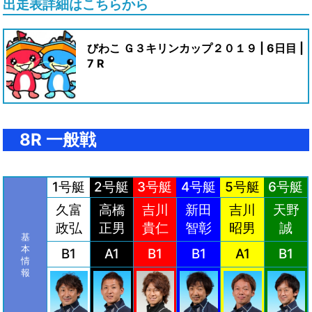
出走表詳細はこちらから
びわこ Ｇ３キリンカップ２０１９ | 6日目 |
7 R
8R 一般戦
1号艇
2号艇
3号艇
4号艇
5号艇
6号艇
久富
高橋
吉川
新田
吉川
天野
政弘
正男
貴仁
智彰
昭男
誠
基
本
B1
A1
B1
B1
A1
B1
情
報