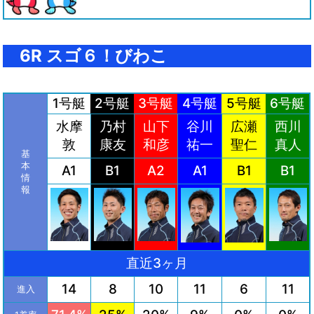
6R スゴ６！びわこ
1号艇
2号艇
3号艇
4号艇
5号艇
6号艇
水摩
乃村
山下
谷川
広瀬
西川
敦
康友
和彦
祐一
聖仁
真人
基
本
A1
B1
A2
A1
B1
B1
情
報
直近3ヶ月
14
8
10
11
6
11
進入