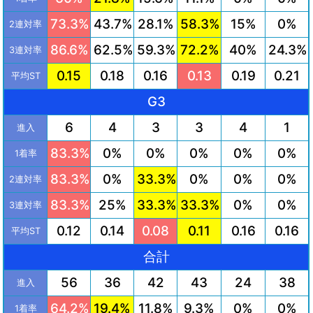
73.3%
43.7%
28.1%
58.3%
15%
0%
2連対率
86.6%
62.5%
59.3%
72.2%
40%
24.3%
3連対率
0.15
0.18
0.16
0.13
0.19
0.21
平均ST
G3
6
4
3
3
4
1
進入
83.3%
0%
0%
0%
0%
0%
1着率
83.3%
0%
33.3%
0%
0%
0%
2連対率
83.3%
25%
33.3%
33.3%
0%
0%
3連対率
0.12
0.14
0.08
0.11
0.16
0.16
平均ST
合計
56
36
42
43
24
38
進入
64.2%
19.4%
11.8%
9.3%
0%
0%
1着率