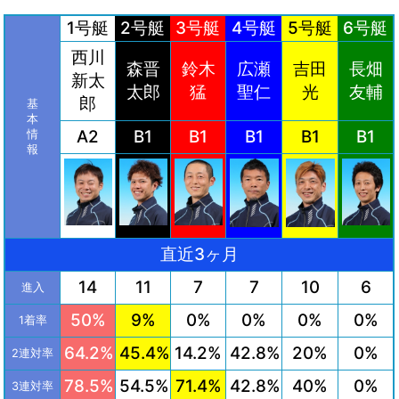
1号艇
2号艇
3号艇
4号艇
5号艇
6号艇
西川
森晋
鈴木
広瀬
吉田
長畑
新太
太郎
猛
聖仁
光
友輔
郎
基
本
A2
B1
B1
B1
B1
B1
情
報
直近3ヶ月
14
11
7
7
10
6
進入
50%
9%
0%
0%
0%
0%
1着率
64.2%
45.4%
14.2%
42.8%
20%
0%
2連対率
78.5%
54.5%
71.4%
42.8%
40%
0%
3連対率