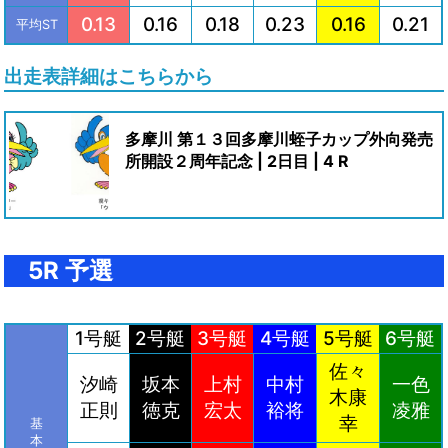
0.13
0.16
0.18
0.23
0.16
0.21
平均ST
出走表詳細はこちらから
多摩川 第１３回多摩川蛭子カップ外向発売
所開設２周年記念 | 2日目 | 4 R
5R 予選
1号艇
2号艇
3号艇
4号艇
5号艇
6号艇
佐々
汐崎
坂本
上村
中村
一色
木康
正則
徳克
宏太
裕将
凌雅
幸
基
本