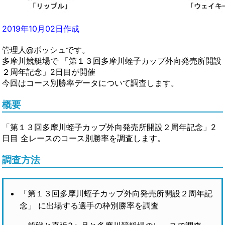
2019年10月02日作成
管理人@ボッシュです。
多摩川競艇場で 「第１３回多摩川蛭子カップ外向発売所開設
２周年記念」2日目が開催
今回はコース別勝率データについて調査します。
概要
「第１３回多摩川蛭子カップ外向発売所開設２周年記念」2
日目 全レースのコース別勝率を調査します。
調査方法
「第１３回多摩川蛭子カップ外向発売所開設２周年記
念」 に出場する選手の枠別勝率を調査