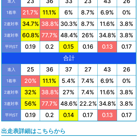
23
36
33
23
43
26
進入
21.7%
11.1%
6%
8.7%
6.9%
0%
1着率
34.7%
38.8%
30.3%
8.7%
11.6%
3.8%
2連対率
60.8%
77.7%
48.4%
26%
34.8%
3.8%
3連対率
0.19
0.2
0.15
0.16
0.13
0.17
平均ST
合計
25
36
37
27
43
26
進入
20%
11.1%
5.4%
7.4%
6.9%
0%
1着率
32%
38.8%
27%
7.4%
11.6%
3.8%
2連対率
56%
77.7%
48.6%
22.2%
34.8%
3.8%
3連対率
0.19
0.2
0.14
0.17
0.13
0.17
平均ST
出走表詳細はこちらから