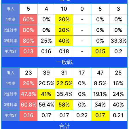
5
4
10
0
5
3
進入
60%
0%
20%
-
0%
0%
1着率
80%
0%
20%
-
0%
0%
2連対率
80%
25%
40%
-
0%
33.3%
3連対率
0.13
0.16
0.18
-
0.15
0.2
平均ST
一般戦
23
39
31
17
47
25
進入
26%
20.5%
22.5%
0%
8.5%
16%
1着率
47.8%
41%
35.4%
0%
19.1%
24%
2連対率
60.8%
56.4%
58%
0%
34%
40%
3連対率
0.16
0.17
0.17
0.22
0.17
0.21
平均ST
合計