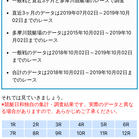
一般戦と直近3ヶ月と多摩川競艇場のレースで調査
直近3ヶ月のデータは2019年07月02日～2019年10月
02日までのレース
多摩川競艇場のデータは2015年10月02日～2019年10
月02日までのレース
一般戦のデータは2018年10月02日～2019年10月02日
までのレース
合計のデータは2018年10月02日～2019年10月02日ま
でのレース
それでは見ていきましょう。
※競艇日和独自の集計・調査結果です。実際のデータと異な
る場合がありますので、あらかじめご了承ください。
1R
2R
3R
4R
5R
6R
7R
8R
9R
10R
11R
12R