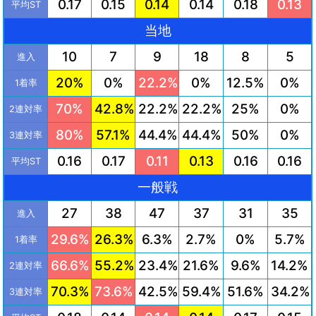
0.17
0.15
0.14
0.14
0.18
0.13
平均ST
当地
10
7
9
18
8
5
進入
20%
0%
22.2%
0%
12.5%
0%
1着率
70%
42.8%
22.2%
22.2%
25%
0%
2連対率
80%
57.1%
44.4%
44.4%
50%
0%
3連対率
0.16
0.17
0.11
0.13
0.16
0.16
平均ST
一般戦
27
38
47
37
31
35
進入
29.6%
26.3%
6.3%
2.7%
0%
5.7%
1着率
66.6%
55.2%
23.4%
21.6%
9.6%
14.2%
2連対率
70.3%
73.6%
42.5%
59.4%
51.6%
34.2%
3連対率