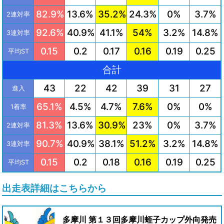
82.9%
13.6%
35.2%
24.3%
0%
3.7%
2連対率
92.6%
40.9%
41.1%
54%
3.2%
14.8%
3連対率
0.15
0.2
0.17
0.16
0.19
0.25
平均ST
合計
43
22
42
39
31
27
進入
65.1%
4.5%
4.7%
7.6%
0%
0%
1着率
81.3%
13.6%
30.9%
23%
0%
3.7%
2連対率
90.7%
40.9%
38.1%
51.2%
3.2%
14.8%
3連対率
0.15
0.2
0.18
0.16
0.19
0.25
平均ST
出走表詳細はこちらから
多摩川 第１３回多摩川蛭子カップ外向発売