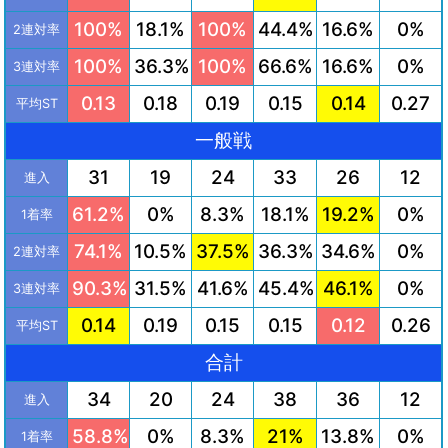
100%
18.1%
100%
44.4%
16.6%
0%
2連対率
100%
36.3%
100%
66.6%
16.6%
0%
3連対率
0.13
0.18
0.19
0.15
0.14
0.27
平均ST
一般戦
31
19
24
33
26
12
進入
61.2%
0%
8.3%
18.1%
19.2%
0%
1着率
74.1%
10.5%
37.5%
36.3%
34.6%
0%
2連対率
90.3%
31.5%
41.6%
45.4%
46.1%
0%
3連対率
0.14
0.19
0.15
0.15
0.12
0.26
平均ST
合計
34
20
24
38
36
12
進入
58.8%
0%
8.3%
21%
13.8%
0%
1着率