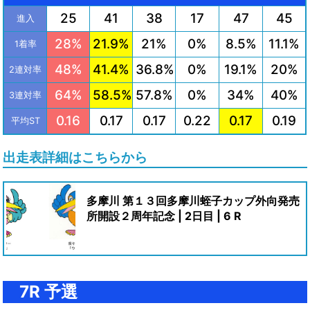
25
41
38
17
47
45
進入
28%
21.9%
21%
0%
8.5%
11.1%
1着率
48%
41.4%
36.8%
0%
19.1%
20%
2連対率
64%
58.5%
57.8%
0%
34%
40%
3連対率
0.16
0.17
0.17
0.22
0.17
0.19
平均ST
出走表詳細はこちらから
多摩川 第１３回多摩川蛭子カップ外向発売
所開設２周年記念 | 2日目 | 6 R
7R 予選