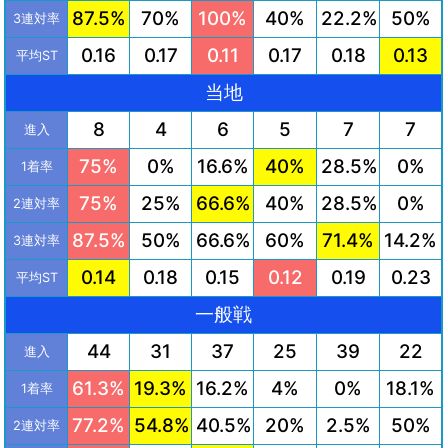
87.5%
70%
100%
40%
22.2%
50%
3連対率
0.16
0.17
0.11
0.17
0.18
0.13
平均ST
当地
8
4
6
5
7
7
進入
75%
0%
16.6%
40%
28.5%
0%
1着率
75%
25%
66.6%
40%
28.5%
0%
2連対率
87.5%
50%
66.6%
60%
71.4%
14.2%
3連対率
0.14
0.18
0.15
0.12
0.19
0.23
平均ST
一般戦
44
31
37
25
39
22
進入
61.3%
19.3%
16.2%
4%
0%
18.1%
1着率
77.2%
54.8%
40.5%
20%
2.5%
50%
2連対率