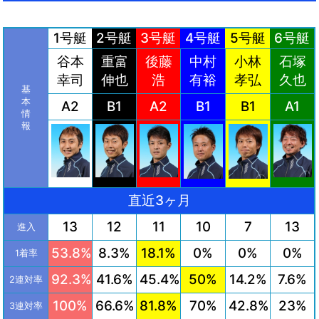
1号艇
2号艇
3号艇
4号艇
5号艇
6号艇
谷本
重富
後藤
中村
小林
石塚
幸司
伸也
浩
有裕
孝弘
久也
基
本
A2
B1
A2
B1
B1
A1
情
報
直近3ヶ月
13
12
11
10
7
13
進入
53.8%
8.3%
18.1%
0%
0%
0%
1着率
92.3%
41.6%
45.4%
50%
14.2%
7.6%
2連対率
100%
66.6%
81.8%
70%
42.8%
23%
3連対率