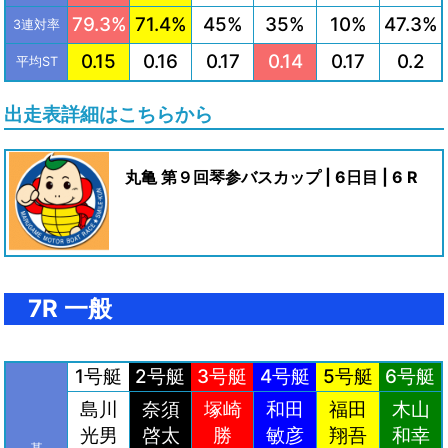
79.3%
71.4%
45%
35%
10%
47.3%
3連対率
0.15
0.16
0.17
0.14
0.17
0.2
平均ST
出走表詳細はこちらから
丸亀 第９回琴参バスカップ | 6日目 | 6 R
7R 一般
1号艇
2号艇
3号艇
4号艇
5号艇
6号艇
島川
奈須
塚崎
和田
福田
木山
光男
啓太
勝
敏彦
翔吾
和幸