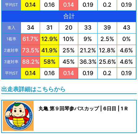
0.14
0.16
0.14
0.19
0.2
0.19
平均ST
合計
34
31
20
33
39
43
進入
61.7%
12.9%
10%
9%
2.5%
0%
1着率
73.5%
41.9%
25%
21.2%
12.8%
4.6%
2連対率
88.2%
58%
45%
36.3%
25.6%
4.6%
3連対率
0.14
0.16
0.14
0.19
0.2
0.19
平均ST
出走表詳細はこちらから
丸亀 第９回琴参バスカップ | 6日目 | 1 R