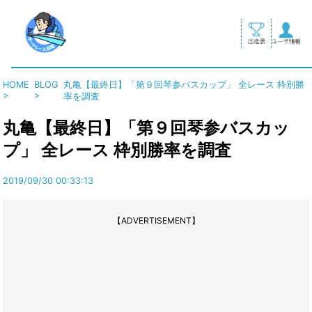
HOME
BLOG
丸亀【最終日】「第９回琴参バスカップ」 全レース 枠別勝
>
>
率を調査
丸亀【最終日】「第９回琴参バスカッ
プ」 全レース 枠別勝率を調査
2019/09/30 00:33:13
【ADVERTISEMENT】