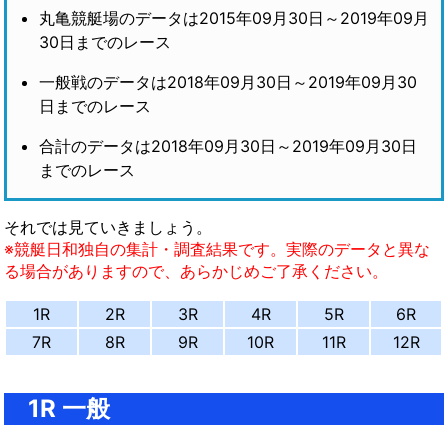
丸亀競艇場のデータは2015年09月30日～2019年09月
30日までのレース
一般戦のデータは2018年09月30日～2019年09月30
日までのレース
合計のデータは2018年09月30日～2019年09月30日
までのレース
それでは見ていきましょう。
※競艇日和独自の集計・調査結果です。実際のデータと異な
る場合がありますので、あらかじめご了承ください。
1R
2R
3R
4R
5R
6R
7R
8R
9R
10R
11R
12R
1R 一般