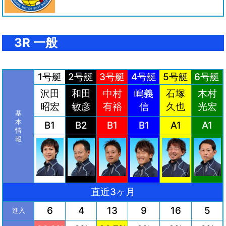
3R 一般
1号艇
2号艇
3号艇
4号艇
5号艇
6号艇
沢田
和田
中村
嶋義
石塚
木村
昭宏
敏彦
有裕
信
久也
光宏
基
本
B1
B2
B1
B1
A1
A1
情
報
直近3ヶ月
6
4
13
9
16
5
進入