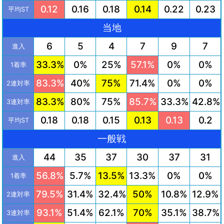
0.12
0.16
0.18
0.14
0.22
0.23
平均ST
当地
6
5
4
7
9
7
進入
33.3%
0%
25%
57.1%
0%
0%
1着率
83.3%
40%
75%
71.4%
0%
0%
2連対率
83.3%
80%
75%
85.7%
33.3%
42.8%
3連対率
0.18
0.18
0.15
0.13
0.13
0.2
平均ST
一般戦
44
35
37
30
37
31
進入
56.8%
5.7%
13.5%
13.3%
0%
0%
1着率
79.5%
31.4%
32.4%
50%
10.8%
12.9%
2連対率
93.1%
51.4%
62.1%
70%
35.1%
38.7%
3連対率