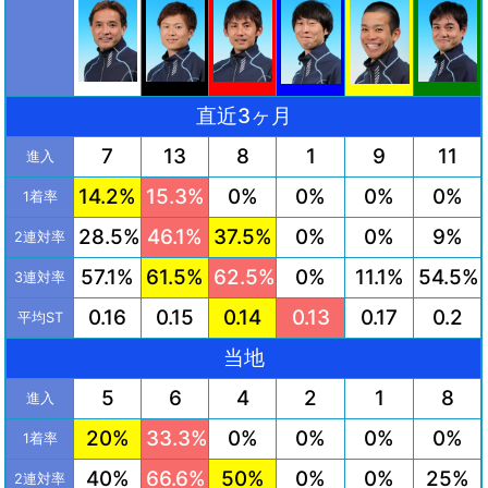
直近3ヶ月
7
13
8
1
9
11
進入
14.2%
15.3%
0%
0%
0%
0%
1着率
28.5%
46.1%
37.5%
0%
0%
9%
2連対率
57.1%
61.5%
62.5%
0%
11.1%
54.5%
3連対率
0.16
0.15
0.14
0.13
0.17
0.2
平均ST
当地
5
6
4
2
1
8
進入
20%
33.3%
0%
0%
0%
0%
1着率
40%
66.6%
50%
0%
0%
25%
2連対率