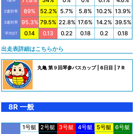
71.8%
34%
0%
0%
6.1%
4.6%
1着率
89%
52.2%
5.7%
5.8%
10.2%
13.9%
2連対率
95.3%
79.5%
22.8%
17.6%
14.2%
39.5%
3連対率
0.14
0.13
0.22
0.18
0.2
0.18
平均ST
出走表詳細はこちらから
丸亀 第９回琴参バスカップ | 6日目 | 7 R
8R 一般
1号艇
2号艇
3号艇
4号艇
5号艇
6号艇