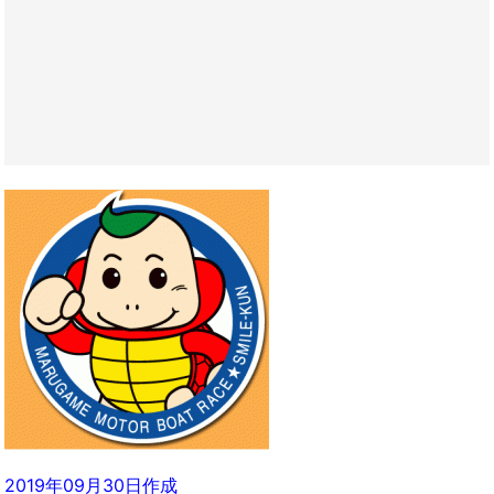
2019年09月30日作成