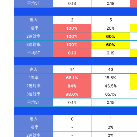
平均ST
0.13
0.18
進入
2
5
1着率
100%
20%
2連対率
100%
60%
3連対率
100%
60%
平均ST
0.13
0.19
進入
44
43
1着率
68.1%
18.6%
2連対率
84%
46.5%
3連対率
88.6%
65.1%
平均ST
0.14
0.15
進入
0
1
1着率
-
0%
2連対率
-
0%