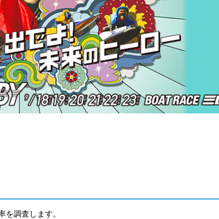
勝率を調査します。