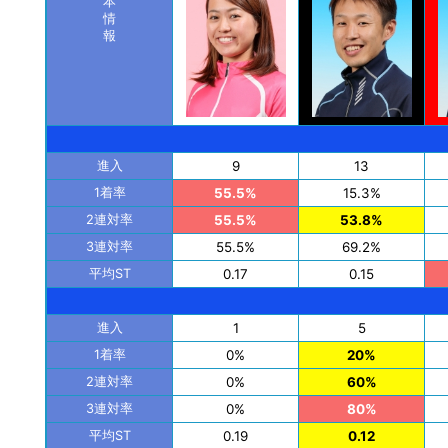
本
情
報
進入
9
13
1着率
55.5%
15.3%
2連対率
55.5%
53.8%
3連対率
55.5%
69.2%
平均ST
0.17
0.15
進入
1
5
1着率
0%
20%
2連対率
0%
60%
3連対率
0%
80%
平均ST
0.19
0.12