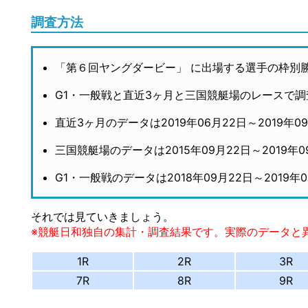
調査方法
「第６回ヤングダービー」 に出場する選手の枠別
G1・一般戦と直近3ヶ月と三国競艇場のレースで調
直近3ヶ月のデータは2019年06月22日～2019年
三国競艇場のデータは2015年09月22日～2019年
G1・一般戦のデータは2018年09月22日～2019年
それでは見ていきましょう。
※競艇日和独自の集計・調査結果です。実際のデータと
1R
2R
3R
7R
8R
9R