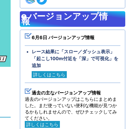
バージョンアップ情
報
6月6日 バージョンアップ情報
レース結果に「スロー／ダッシュ表示」
「起こし100m付近を「深」で可視化」を
追加
詳しくはこちら
過去の主なバージョンアップ情報
過去のバージョンアップはこちらにまとめま
した。まだ使っていない便利な機能が見つか
るかもしれませんので、ぜひチェックしてみ
てください。
詳しくはこちら