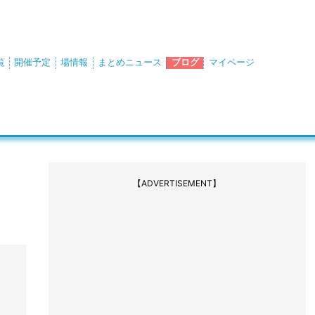
覧
開催予定
場情報
まとめニュース
ブログ
マイページ
【ADVERTISEMENT】