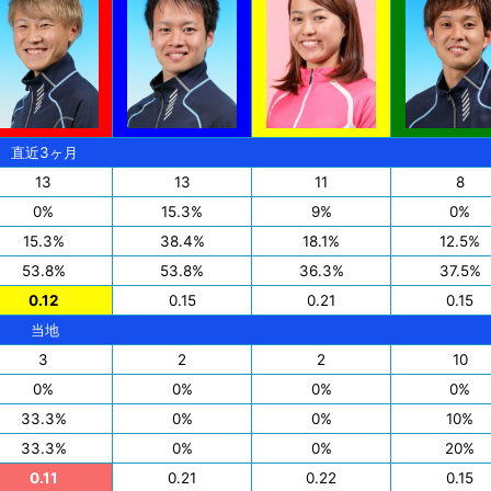
直近3ヶ月
13
13
11
8
0%
15.3%
9%
0%
15.3%
38.4%
18.1%
12.5%
53.8%
53.8%
36.3%
37.5%
0.12
0.15
0.21
0.15
当地
3
2
2
10
0%
0%
0%
0%
33.3%
0%
0%
10%
33.3%
0%
0%
20%
0.11
0.21
0.22
0.15