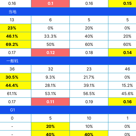
0.16
0.1
0.16
0.15
当地
13
6
5
5
23%
0%
20%
0%
46.1%
33.3%
40%
20%
69.2%
50%
60%
60%
0.17
0.12
0.18
0.14
一般戦
36
32
23
46
30.5%
9.3%
21.7%
0%
44.4%
28.1%
39.1%
15.2%
61.1%
53.1%
56.5%
45.6%
0.17
0.11
0.19
0.16
G1
0
5
10
1
-
20%
10%
0%
-
40%
40%
0%