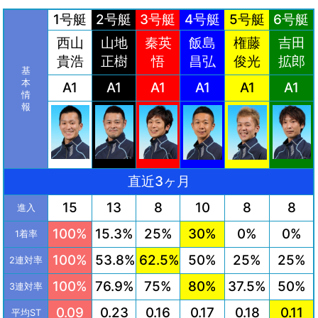
1号艇
2号艇
3号艇
4号艇
5号艇
6号艇
西山
山地
秦英
飯島
権藤
吉田
貴浩
正樹
悟
昌弘
俊光
拡郎
基
本
A1
A1
A1
A1
A1
A1
情
報
直近3ヶ月
15
13
8
10
8
8
進入
100%
15.3%
25%
30%
0%
0%
1着率
100%
53.8%
62.5%
50%
25%
25%
2連対率
100%
76.9%
75%
80%
37.5%
50%
3連対率
0.09
0.23
0.16
0.17
0.18
0.11
平均ST