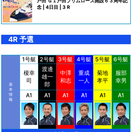
戸田 Ｇ１戸田プリムローズ開設６３周年記
念 | 4日目 | 3 R
4R 予選
1号艇
2号艇
3号艇
4号艇
5号艇
6号艇
渡邊
榎幸
中澤
重成
菊地
服部
雄一
司
和志
一人
孝平
幸男
郎
基
本
A1
A1
A1
A1
A1
A1
情
報