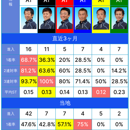
A1
A1
A1
A1
A1
A1
報
直近3ヶ月
16
11
5
7
4
7
進入
68.7%
36.3%
20%
28.5%
0%
0%
1着率
81.2%
63.6%
60%
28.5%
0%
14.2%
2連対率
93.7%
100%
80%
71.4%
50%
28.5%
3連対率
0.15
0.13
0.14
0.13
0.12
0.23
平均ST
当地
42
7
7
4
5
2
進入
47.6%
42.8%
57.1%
75%
0%
0%
1着率