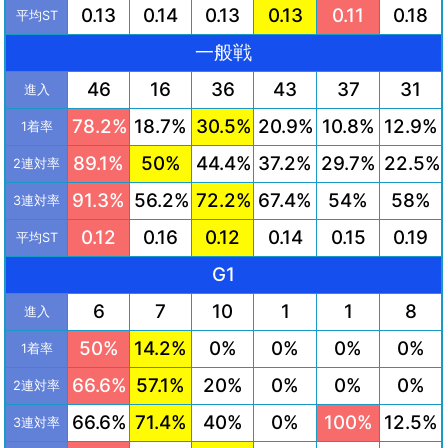
0.13
0.14
0.13
0.13
0.11
0.18
平均ST
一般戦
46
16
36
43
37
31
進入
78.2%
18.7%
30.5%
20.9%
10.8%
12.9%
1着率
89.1%
50%
44.4%
37.2%
29.7%
22.5%
2連対率
91.3%
56.2%
72.2%
67.4%
54%
58%
3連対率
0.12
0.16
0.12
0.14
0.15
0.19
平均ST
G1
6
7
10
1
1
8
進入
50%
14.2%
0%
0%
0%
0%
1着率
66.6%
57.1%
20%
0%
0%
0%
2連対率
66.6%
71.4%
40%
0%
100%
12.5%
3連対率