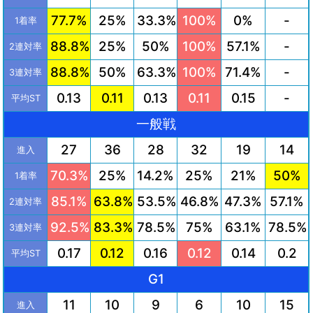
77.7%
25%
33.3%
100%
0%
-
1着率
88.8%
25%
50%
100%
57.1%
-
2連対率
88.8%
50%
63.3%
100%
71.4%
-
3連対率
0.13
0.11
0.13
0.11
0.15
-
平均ST
一般戦
27
36
28
32
19
14
進入
70.3%
25%
14.2%
25%
21%
50%
1着率
85.1%
63.8%
53.5%
46.8%
47.3%
57.1%
2連対率
92.5%
83.3%
78.5%
75%
63.1%
78.5%
3連対率
0.17
0.12
0.16
0.12
0.14
0.2
平均ST
G1
11
10
9
6
10
15
進入