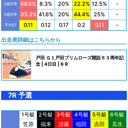
66.6%
8.3%
20%
22.2%
12.5%
-
2連対率
83.3%
41.6%
20%
44.4%
25%
-
3連対率
0.11
0.12
0.17
0.2
0.11
-
平均ST
出走表詳細はこちらから
戸田 Ｇ１戸田プリムローズ開設６３周年記
念 | 4日目 | 6 R
7R 予選
1号艇
2号艇
3号艇
4号艇
5号艇
6号艇
笠原
福来
須藤
稲田
吉田
瓜生