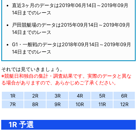
直近3ヶ月のデータは2019年06月14日～2019年09月
14日までのレース
戸田競艇場のデータは2015年09月14日～2019年09月
14日までのレース
G1・一般戦のデータは2018年09月14日～2019年09月
14日までのレース
それでは見ていきましょう。
※競艇日和独自の集計・調査結果です。実際のデータと異な
る場合がありますので、あらかじめご了承ください。
1R
2R
3R
4R
5R
6R
7R
8R
9R
10R
11R
12R
1R 予選