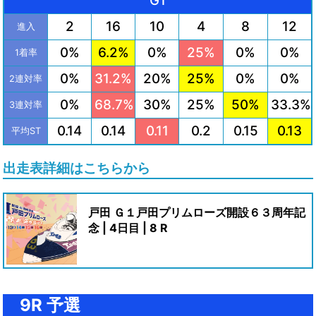
G1
2
16
10
4
8
12
進入
0%
6.2%
0%
25%
0%
0%
1着率
0%
31.2%
20%
25%
0%
0%
2連対率
0%
68.7%
30%
25%
50%
33.3%
3連対率
0.14
0.14
0.11
0.2
0.15
0.13
平均ST
出走表詳細はこちらから
戸田 Ｇ１戸田プリムローズ開設６３周年記
念 | 4日目 | 8 R
9R 予選