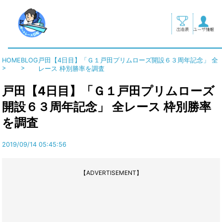
HOME
BLOG
戸田【4日目】「Ｇ１戸田プリムローズ開設６３周年記念」 全
>
>
レース 枠別勝率を調査
戸田【4日目】「Ｇ１戸田プリムローズ
開設６３周年記念」 全レース 枠別勝率
を調査
2019/09/14 05:45:56
【ADVERTISEMENT】