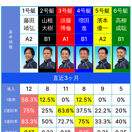
1号艇
2号艇
3号艇
4号艇
5号艇
6号艇
藤田
山根
須藤
増田
濱本
高柳
靖弘
大樹
博倫
進
優一
成聡
基
本
A2
B1
A1
B1
A2
B1
情
報
直近3ヶ月
12
8
11
8
9
5
進入
58.3%
12.5%
0%
12.5%
0%
0%
1着率
75%
25%
63.6%
37.5%
22.2%
20%
2連対率
83.3%
50%
72.7%
75%
33.3%
40%
3連対率