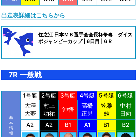
出走表詳細はこちらから
住之江 日本ＭＢ選手会会長杯争奪 ダイス
ポジャンピーカップ | 6日目 | 6 R
7R 一般戦
1号艇
2号艇
3号艇
4号艇
5号艇
6号艇
大澤
村上
高橋
笠雅
中村
沖悟
大夢
功祐
正男
雄
日向
基
本
A2
A2
B1
A1
B1
B2
情
報