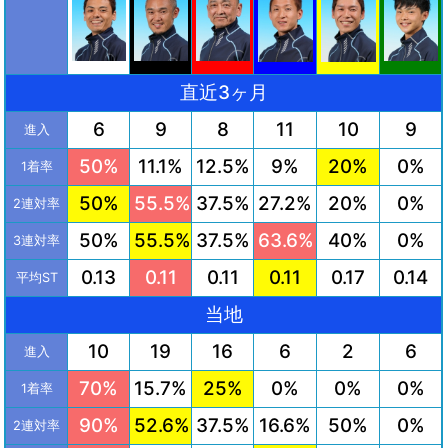
直近3ヶ月
6
9
8
11
10
9
進入
50%
11.1%
12.5%
9%
20%
0%
1着率
50%
55.5%
37.5%
27.2%
20%
0%
2連対率
50%
55.5%
37.5%
63.6%
40%
0%
3連対率
0.13
0.11
0.11
0.11
0.17
0.14
平均ST
当地
10
19
16
6
2
6
進入
70%
15.7%
25%
0%
0%
0%
1着率
90%
52.6%
37.5%
16.6%
50%
0%
2連対率