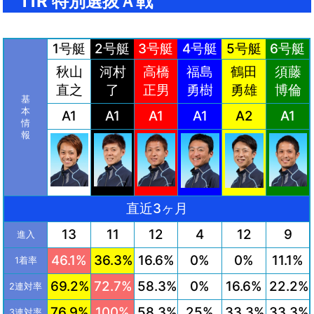
11R 特別選抜Ａ戦
1号艇
2号艇
3号艇
4号艇
5号艇
6号艇
秋山
河村
高橋
福島
鶴田
須藤
直之
了
正男
勇樹
勇雄
博倫
基
本
A1
A1
A1
A1
A2
A1
情
報
直近3ヶ月
13
11
12
4
12
9
進入
46.1%
36.3%
16.6%
0%
0%
11.1%
1着率
69.2%
72.7%
58.3%
0%
16.6%
22.2%
2連対率
76.9%
100%
58.3%
25%
33.3%
33.3%
3連対率