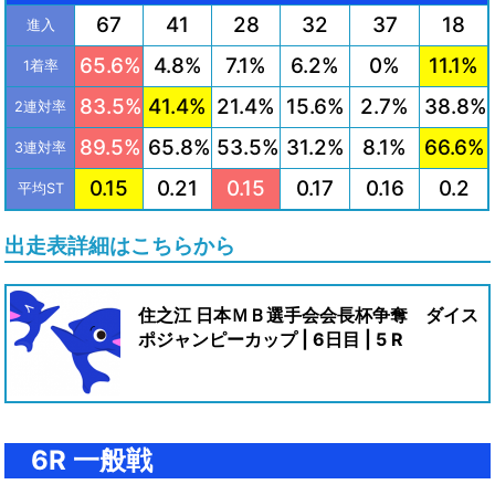
67
41
28
32
37
18
進入
65.6%
4.8%
7.1%
6.2%
0%
11.1%
1着率
83.5%
41.4%
21.4%
15.6%
2.7%
38.8%
2連対率
89.5%
65.8%
53.5%
31.2%
8.1%
66.6%
3連対率
0.15
0.21
0.15
0.17
0.16
0.2
平均ST
出走表詳細はこちらから
住之江 日本ＭＢ選手会会長杯争奪 ダイス
ポジャンピーカップ | 6日目 | 5 R
6R 一般戦