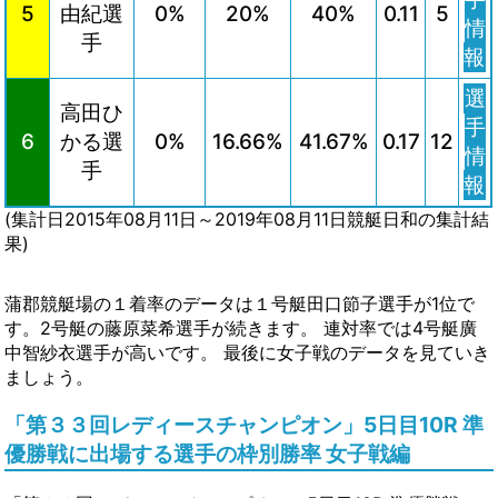
5
由紀選
0%
20%
40%
0.11
5
情
手
報
選
高田ひ
手
6
かる選
0%
16.66%
41.67%
0.17
12
情
手
報
(集計日2015年08月11日～2019年08月11日競艇日和の集計結
果)
蒲郡競艇場の１着率のデータは１号艇田口節子選手が1位で
す。2号艇の藤原菜希選手が続きます。 連対率では4号艇廣
中智紗衣選手が高いです。 最後に女子戦のデータを見ていき
ましょう。
「第３３回レディースチャンピオン」5日目10R 準
優勝戦に出場する選手の枠別勝率 女子戦編