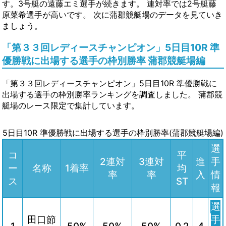
す。3号艇の遠藤エミ選手が続きます。 連対率では2号艇藤
原菜希選手が高いです。 次に蒲郡競艇場のデータを見ていき
ましょう。
「第３３回レディースチャンピオン」5日目10R 準
優勝戦に出場する選手の枠別勝率 蒲郡競艇場編
「第３３回レディースチャンピオン」5日目10R 準優勝戦に
出場する選手の枠別勝率ランキングを調査しました。 蒲郡競
艇場のレース限定で集計しています。
5日目10R 準優勝戦に出場する選手の枠別勝率(蒲郡競艇場編)
選
コ
平
2連対
3連対
進
手
ー
名称
1着率
均
率
率
入
情
ス
ST
報
選
田口節
手