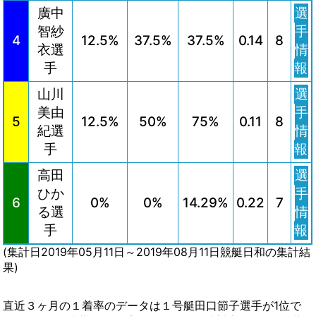
廣中
選
智紗
手
4
12.5%
37.5%
37.5%
0.14
8
衣選
情
手
報
山川
選
美由
手
5
12.5%
50%
75%
0.11
8
紀選
情
手
報
高田
選
ひか
手
6
0%
0%
14.29%
0.22
7
る選
情
手
報
(集計日2019年05月11日～2019年08月11日競艇日和の集計結
果)
直近３ヶ月の１着率のデータは１号艇田口節子選手が1位で