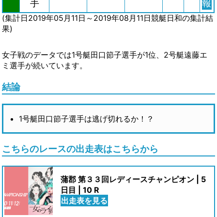
手
報
(集計日2019年05月11日～2019年08月11日競艇日和の集計結
果)
女子戦のデータでは1号艇田口節子選手が1位、2号艇遠藤エ
ミ選手が続いています。
結論
1号艇田口節子選手は逃げ切れるか！？
こちらのレースの出走表はこちらから
蒲郡 第３３回レディースチャンピオン | 5
日目 | 10 R
出走表を見る