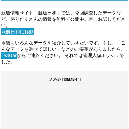
競艇情報サイト「競艇日和」では、今回調査したデータな
ど、盛りだくさんの情報を無料で公開中。是非お試しくださ
い。
競艇日和に移動
今後もいろんなデータを紹介していきたいです。もし、「こ
んなデータを調べてほしい」などのご要望がありましたら、
Twitter
からご連絡ください。 それでは管理人@ボッシュで
した。
【ADVERTISEMENT】