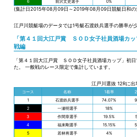
6
前沢丈史選手
0%
(集計日2015年08月09日～2019年08月09日競艇日和
江戸川競艇場のデータでは1号艇石渡鉄兵選手の勝率が
「第４１回大江戸賞 ＳＯＤ女子社員酒場カップ
戦編
「第４１回大江戸賞 ＳＯＤ女子社員酒場カップ」初日
た。 一般戦のレース限定で集計しています。
江戸川選抜 12Rに
コース
名称
1着率
1
石渡鉄兵選手
74.07%
2
一瀬明選手
18%
3
作間章選手
19.5%
4
福来剛選手
15.15%
5
5
若林将選手
4%