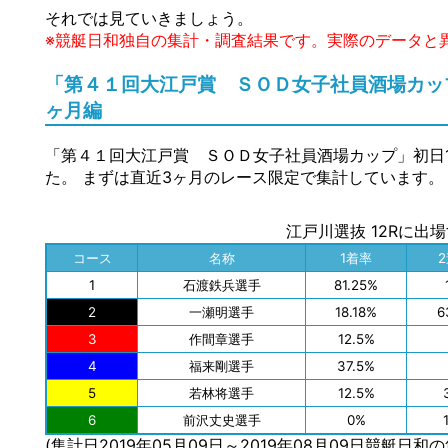
それでは見ていきましょう。
※競艇日和独自の集計・調査結果です。実際のデータと
「第４１回大江戸賞 ＳＯＤ女子社員酒場カップ
ヶ月編
「第４１回大江戸賞 ＳＯＤ女子社員酒場カップ」初日
た。 まずは直近3ヶ月のレース限定で集計しています。
江戸川選抜 12Rに出
コース
名称
1着率
1
石渡鉄兵選手
81.25%
2
一瀬明選手
18.18%
6
3
作間章選手
12.5%
4
福来剛選手
37.5%
5
若林将選手
12.5%
6
前沢丈史選手
0%
(集計日2019年05月09日～2019年08月09日競艇日和