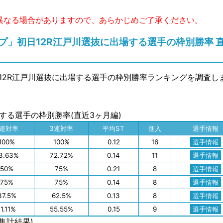
異なる場合がありますので、あらかじめご了承ください。
」初日12R江戸川選抜に出場する選手の枠別勝率 
12R江戸川選抜に出場する選手の枠別勝率ランキングを調査し
場する選手の枠別勝率(直近3ヶ月編)
2連対率
3連対率
平均ST
進入
選手情報
100%
100%
0.12
16
選手情報
3.63%
72.72%
0.14
11
選手情報
50%
75%
0.21
8
選手情報
75%
75%
0.14
8
選手情報
37.5%
62.5%
0.13
8
選手情報
11.11%
55.55%
0.15
9
選手情報
の集計結果)