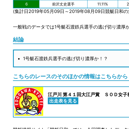
6
前沢丈史選手
11.11%
(集計日2019年05月09日～2019年08月09日競艇日和
一般戦のデータでは1号艇石渡鉄兵選手の逃げ切り濃厚
結論
1号艇石渡鉄兵選手の逃げ切り濃厚か！？
こちらのレースのそのほかの情報はこちらから
江戸川 第４１回大江戸賞 ＳＯＤ女子社員酒
出走表を見る