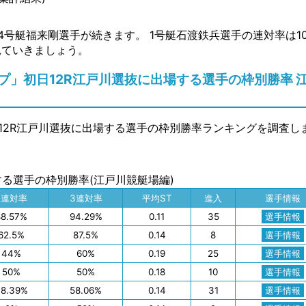
4号艇福来剛選手が続きます。 1号艇石渡鉄兵選手の連対率は1
見ていきましょう。
」初日12R江戸川選抜に出場する選手の枠別勝率 
12R江戸川選抜に出場する選手の枠別勝率ランキングを調査し
する選手の枠別勝率(江戸川競艇場編)
2連対率
3連対率
平均ST
進入
選手情報
88.57%
94.29%
0.11
35
選手情報
62.5%
87.5%
0.14
8
選手情報
44%
60%
0.19
25
選手情報
50%
50%
0.18
10
選手情報
48.39%
58.06%
0.14
31
選手情報