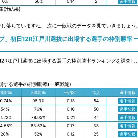
0%
50%
0.14
2
選手情報
の集計結果)
少し落ちていますね。 次に一般戦のデータを見ていきましょう
」初日12R江戸川選抜に出場する選手の枠別勝率 
12R江戸川選抜に出場する選手の枠別勝率ランキングを調査し
出場する選手の枠別勝率(一般戦編)
2連対率
3連対率
平均ST
進入
選手情報
90.74%
96.3%
0.13
54
選手情報
54%
76%
0.16
50
選手情報
51.22%
78.05%
0.21
41
選手情報
4.55%
63.63%
0.17
33
選手情報
28%
52%
0.12
25
選手情報