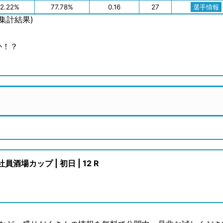
22.22%
77.78%
0.16
27
選手情報
の集計結果)
か！？
場カップ | 初日 | 12 R