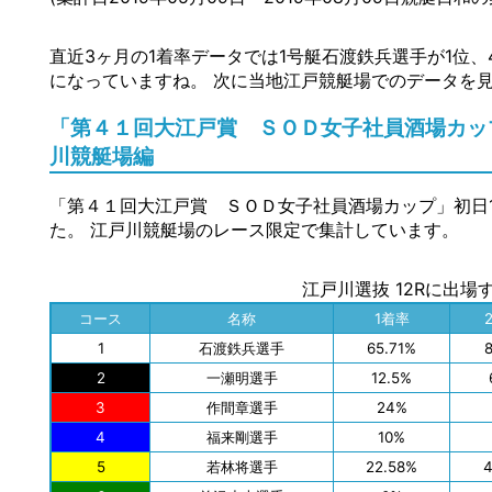
直近3ヶ月の1着率データでは1号艇石渡鉄兵選手が1位、
になっていますね。 次に当地江戸競艇場でのデータを
「第４１回大江戸賞 ＳＯＤ女子社員酒場カップ
川競艇場編
「第４１回大江戸賞 ＳＯＤ女子社員酒場カップ」初日
た。 江戸川競艇場のレース限定で集計しています。
江戸川選抜 12Rに出場
コース
名称
1着率
1
石渡鉄兵選手
65.71%
2
一瀬明選手
12.5%
3
作間章選手
24%
4
福来剛選手
10%
5
若林将選手
22.58%