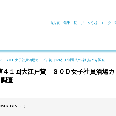
出走表
選手一覧
データ分析
モータ一
 ＳＯＤ女子社員酒場カップ」初日12R江戸川選抜の枠別勝率を調査
第４１回大江戸賞 ＳＯＤ女子社員酒場カ
を調査
DVERTISEMENT】