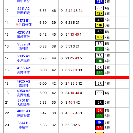
田中京介
12R
5着
8R
1着
4411 A2
12
6.57
46
0
2 4
2
43 2
4
沢田昭宏
12R
2着
4R
5着
5173 B1
14
6.50
39
0
6 21 5 21
谷口佳蓮
11R
6着
6R
1着
4230 A1
15
6.42
45
0
5
4
1
3
4
5
1
濱崎直矢
10R
2着
3R
1着
3589 B1
16
6.33
38
0
5 51 3 21
西村勝
10R
5着
7R
4着
5095 A2
17
6.28
44
0
21 2
5
4
3
5
小原聡将
11R
4着
6R
3着
4156 A2
18
6.00
42
0
6 22 6
1
33
浜野孝志
12R
4着
4925 A2
18
6.00
42
0
2
4
35 5 12
5R
4着
森悠稀
4950 A2
18
6.00
42
0
34 1
4
3
4
4
9R
1着
高岡竜也
3701 B1
21
5.83
35
0
3 4
6
1 42
5R
5着
大西隆洋
5R
1着
4033 A1
22
5.42
38
0
4
5
5
2
45 1
伊藤将吉
9R
6着
1R
3着
3614 B1
23
5.33
32
0
55 3 12
5
谷勝幸
7R
5着