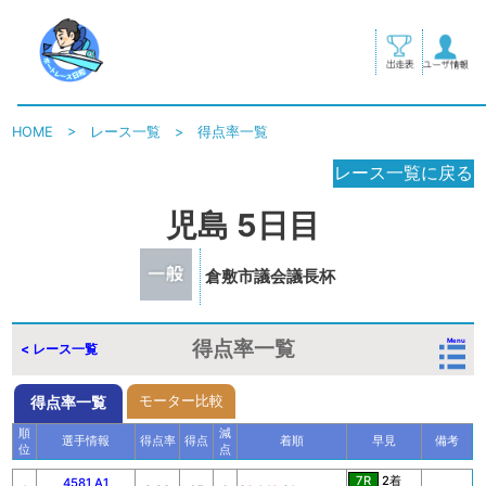
HOME
>
レース一覧
>
得点率一覧
レース一覧に戻る
児島 5日目
倉敷市議会議長杯
得点率一覧
Menu
< レース一覧
モーター比較
得点率一覧
順
減
選手情報
得点率
得点
着順
早見
備考
位
点
7R
2着
4581 A1