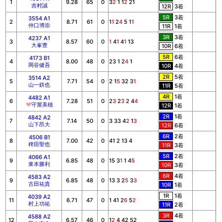
1
9.28
65
0
3
2
1 1
2
21
吉村誠
12R
3着
5R
3着
3554 A1
2
8.71
61
0
1
1
2
4
5 1
1
仲口博崇
11R
1着
3R
3着
4237 A1
3
8.57
60
0
1
4
1
4
1
13
大峯豊
10R
6着
5R
6着
4173 B1
4
8.00
48
0
23 1 2
4
1
岡谷健吾
10R
4着
2R
5着
3514 A2
5
7.71
54
0
2 1
5
32 3
1
山一鉄也
11R
5着
4R
1着
4482 A1
6
7.28
51
0
2
3
2
3
2 4
4
守屋美穂
12R
1着
2R
1着
4842 A2
7
7.14
50
0
3 33 4
2
1
3
山下昂大
12R
6着
6R
2着
4506 B1
8
7.00
42
0
41 2 13 4
稗田聖也
11R
3着
5R
2着
4066 A1
9
6.85
48
0
15 3
1
1 4
5
東本勝利
10R
3着
6R
4着
4583 A2
9
6.85
48
0
13 3 2
5
3
3
古田祐貴
10R
1着
1R
1着
4039 A2
11
6.71
47
0
1 41 2
6
5
2
村上功祐
11R
2着
3R
4着
4588 A2
12
6.57
46
0
1
2
4 42 52