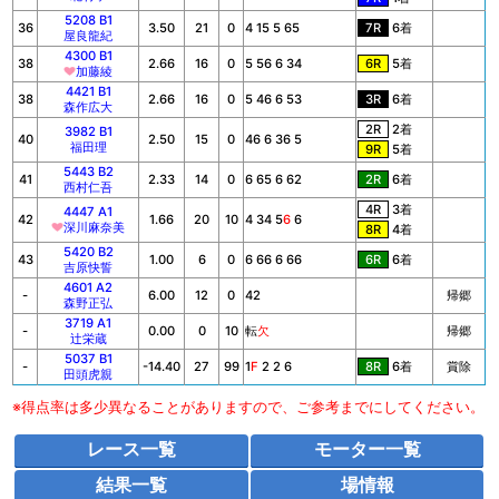
5208 B1
36
3.50
21
0
4 15 5 65
7R
6着
屋良龍紀
4300 B1
38
2.66
16
0
5 56 6 34
6R
5着
加藤綾
4421 B1
38
2.66
16
0
5 46 6 53
3R
6着
森作広大
2R
2着
3982 B1
40
2.50
15
0
46 6 36 5
福田理
9R
5着
5443 B2
41
2.33
14
0
6 65 6 62
2R
6着
西村仁吾
4R
3着
4447 A1
42
1.66
20
10
4 34 5
6
6
深川麻奈美
8R
4着
5420 B2
43
1.00
6
0
6 66 6 66
6R
6着
吉原快誓
4601 A2
-
6.00
12
0
42
帰郷
森野正弘
3719 A1
-
0.00
0
10
転
欠
帰郷
辻栄蔵
5037 B1
-
-14.40
27
99
1
F
2 2 6
賞除
8R
6着
田頭虎親
※得点率は多少異なることがありますので、ご参考までにしてください。
レース一覧
モーター一覧
結果一覧
場情報