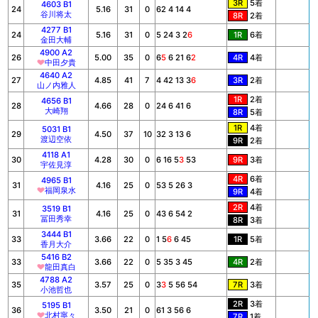
3R
5着
4603 B1
24
5.16
31
0
62 4 14 4
谷川将太
8R
2着
4277 B1
24
5.16
31
0
5 24 3 2
6
1R
6着
金田大輔
4900 A2
26
5.00
35
0
6
5
6 21 6
2
4R
4着
中田夕貴
4640 A2
27
4.85
41
7
4 42 13 3
6
3R
2着
山ノ内雅人
1R
2着
4656 B1
28
4.66
28
0
24 6 41 6
大崎翔
8R
5着
1R
4着
5031 B1
29
4.50
37
10
32 3 13 6
渡辺空依
9R
2着
4118 A1
30
4.28
30
0
6 16 5
3
53
9R
3着
宇佐見淳
4R
6着
4965 B1
31
4.16
25
0
53 5 26 3
福岡泉水
9R
4着
2R
4着
3519 B1
31
4.16
25
0
43 6 54 2
冨田秀幸
8R
3着
3444 B1
33
3.66
22
0
1 5
6
6 45
1R
5着
香月大介
5416 B2
33
3.66
22
0
5 35 3 45
4R
2着
龍田真白
4788 A2
35
3.57
25
0
3
3
5 56 54
7R
3着
小池哲也
2R
3着
5195 B1
36
3.50
21
0
61 3 56 6
北村寧々
7R
1着