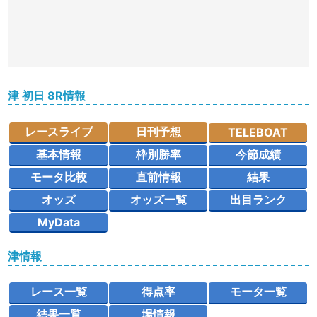
津 初日 8R情報
レースライブ
日刊予想
TELEBOAT
基本情報
枠別勝率
今節成績
モータ比較
直前情報
結果
オッズ
オッズ一覧
出目ランク
MyData
津情報
レース一覧
得点率
モータ一覧
結果一覧
場情報