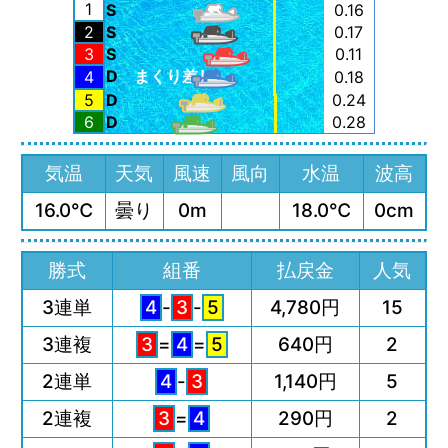
1
S
0.16
2
S
0.17
3
S
0.11
D
まくり差し
4
0.18
5
D
0.24
6
D
0.28
気温
天気
風速
風向
水温
波高
16.0℃
曇り
0m
18.0℃
0cm
勝式
組番
払戻金
人気
3連単
4
-
3
-
5
4,780円
15
3連複
3
=
4
=
5
640円
2
2連単
4
-
3
1,140円
5
2連複
3
=
4
290円
2