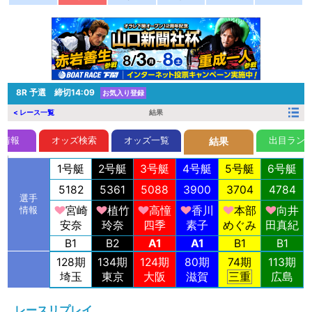
8R
予選 締切14:09
お気入り登録
< レース一覧
結果
前情報
オッズ検索
オッズ一覧
出目ラン
結果
1号艇
2号艇
3号艇
4号艇
5号艇
6号艇
5182
5361
5088
3900
3704
4784
選手
宮崎
植竹
高憧
香川
本部
向井
情報
安奈
玲奈
四季
素子
めぐみ
田真紀
B1
B2
A1
A1
B1
B1
128期
134期
124期
80期
74期
113期
埼玉
東京
大阪
滋賀
三重
広島
レースリプレイ