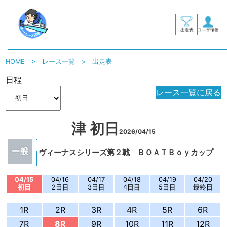
HOME
>
レース一覧
>
出走表
日程
レース一覧に戻る
津 初日
2026/04/15
ヴィーナスシリーズ第２戦 ＢＯＡＴＢｏｙカップ
04/15
04/16
04/17
04/18
04/19
04/20
初日
2日目
3日目
4日目
5日目
最終日
1R
2R
3R
4R
5R
6R
7R
8R
9R
10R
11R
12R