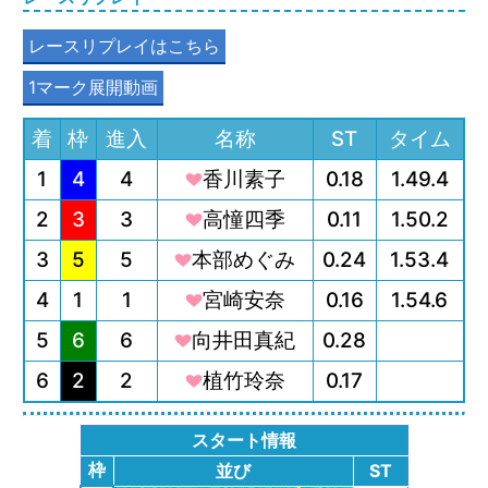
レースリプレイはこちら
1マーク展開動画
着
枠
進入
名称
ST
タイム
1
4
4
香川素子
0.18
1.49.4
2
3
3
高憧四季
0.11
1.50.2
3
5
5
本部めぐみ
0.24
1.53.4
4
1
1
宮崎安奈
0.16
1.54.6
5
6
6
向井田真紀
0.28
6
2
2
植竹玲奈
0.17
スタート情報
枠
並び
ST