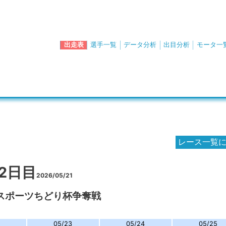
出走表
選手一覧
データ分析
出目分析
モータ一
レース一覧
 2日目
2026/05/21
スポーツちどり杯争奪戦
05/23
05/24
05/25