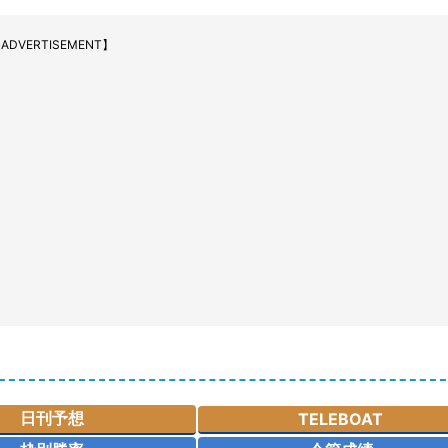
ADVERTISEMENT】
日刊予想
TELEBOAT