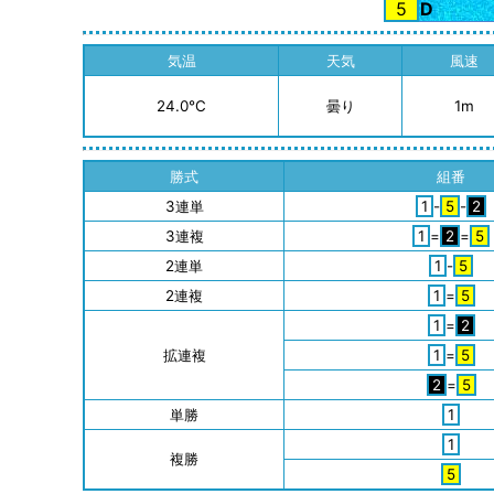
5
D
気温
天気
風速
24.0℃
曇り
1m
勝式
組番
3連単
1
-
5
-
2
3連複
1
=
2
=
5
2連単
1
-
5
2連複
1
=
5
1
=
2
拡連複
1
=
5
2
=
5
単勝
1
1
複勝
5