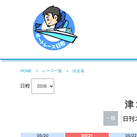
HOME
>
レース一覧
>
出走表
日程
津
日刊
05/20
05/21
05/22