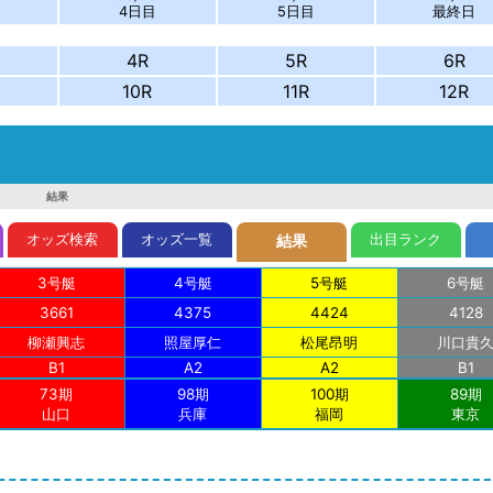
4日目
5日目
最終日
4R
5R
6R
10R
11R
12R
結果
オッズ検索
オッズ一覧
出目ランク
結果
3号艇
4号艇
5号艇
6号艇
3661
4375
4424
4128
柳瀬
興志
照屋
厚仁
松尾
昂明
川口
貴
B1
A2
A2
B1
73期
98期
100期
89期
山口
兵庫
福岡
東京