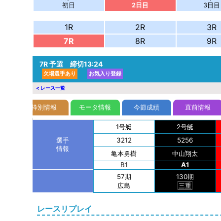
初日
2日目
3日目
1R
2R
3R
7R
8R
9R
7R
予選 締切13:24
欠場選手あり
お気入り登録
< レース一覧
報
枠別情報
モータ情報
今節成績
直前情報
1号艇
2号艇
3212
5256
選手
情報
亀本
勇樹
中山
翔太
B1
A1
57期
130期
広島
三重
レースリプレイ