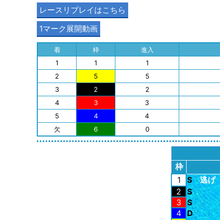
レースリプレイはこちら
1マーク展開動画
着
枠
進入
1
1
1
2
5
5
3
2
2
4
3
3
5
4
4
欠
6
0
枠
1
S
逃げ
2
S
3
S
4
D