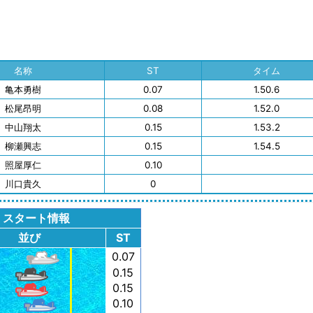
名称
ST
タイム
亀本勇樹
0.07
1.50.6
松尾昂明
0.08
1.52.0
中山翔太
0.15
1.53.2
柳瀬興志
0.15
1.54.5
照屋厚仁
0.10
川口貴久
0
スタート情報
並び
ST
0.07
0.15
0.15
0.10