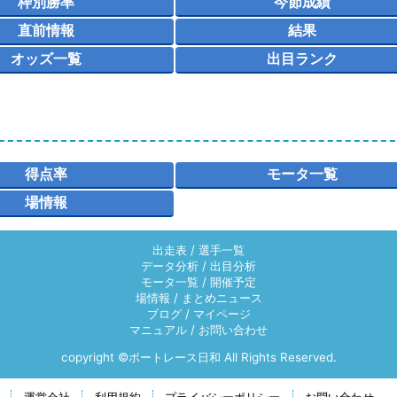
枠別勝率
今節成績
直前情報
結果
オッズ一覧
出目ランク
得点率
モータ一覧
場情報
出走表
/
選手一覧
データ分析
/
出目分析
モータ一覧
/
開催予定
場情報
/
まとめニュース
ブログ
/
マイページ
マニュアル
/
お問い合わせ
copyright ©ボートレース日和 All Rights Reserved.