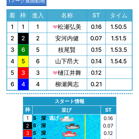
1マーク展開動画
着
枠
進入
名称
ST
タイム
1
1
1
松瀬弘美
0.16
1.50.5
2
2
2
安河内健
0.07
1.51.5
3
6
5
枝尾賢
0.15
1.53.5
4
5
6
山下昂大
0.14
1.54.5
5
3
3
樋江井舞
0.12
6
4
4
柳瀬興志
0.21
スタート情報
枠
並び
ST
1
S
深
逃げ
0.16
S
深
2
0.07
S
深
3
0.12