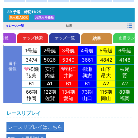
3R
予選 締切11:25
展示進入変化
お気入り登録
< レース一覧
結果
前情報
オッズ検索
オッズ一覧
出目ラン
結果
1号艇
2号艇
3号艇
4号艇
5号艇
6号艇
3474
5026
5340
3661
4842
4148
選手
松瀬
安河
樋江
柳瀬
山下
枝尾
情報
弘美
内健
井舞
興志
昂大
賢
B1
A1
B1
B1
A2
A2
66期
122期
134期
73期
115期
89期
静岡
佐賀
愛知
山口
岡山
福岡
レースリプレイ
レースリプレイはこちら