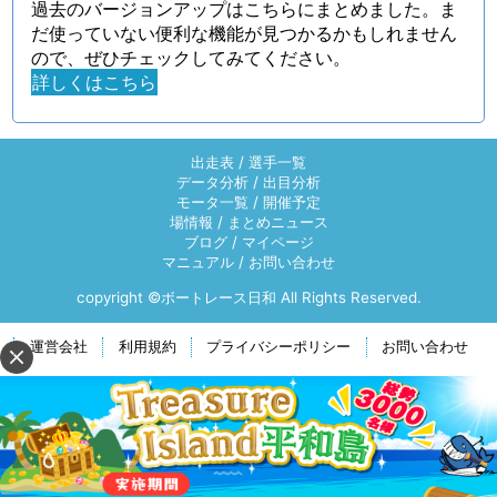
過去のバージョンアップはこちらにまとめました。ま
だ使っていない便利な機能が見つかるかもしれません
ので、ぜひチェックしてみてください。
詳しくはこちら
出走表
/
選手一覧
データ分析
/
出目分析
モータ一覧
/
開催予定
場情報
/
まとめニュース
ブログ
/
マイページ
マニュアル
/
お問い合わせ
copyright ©ボートレース日和 All Rights Reserved.
運営会社
利用規約
プライバシーポリシー
お問い合わせ