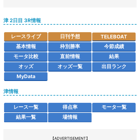
津 2日目 3R情報
レースライブ
日刊予想
TELEBOAT
基本情報
枠別勝率
今節成績
モータ比較
直前情報
結果
オッズ
オッズ一覧
出目ランク
MyData
津情報
レース一覧
得点率
モータ一覧
結果一覧
場情報
【ADVERTISEMENT】