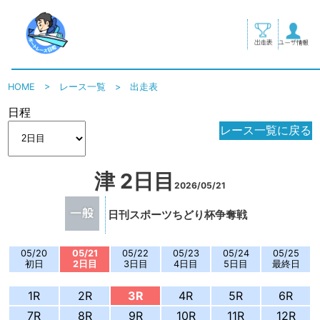
HOME
>
レース一覧
>
出走表
日程
レース一覧に戻る
津 2日目
2026/05/21
日刊スポーツちどり杯争奪戦
05/20
05/21
05/22
05/23
05/24
05/25
初日
2日目
3日目
4日目
5日目
最終日
1R
2R
3R
4R
5R
6R
7R
8R
9R
10R
11R
12R