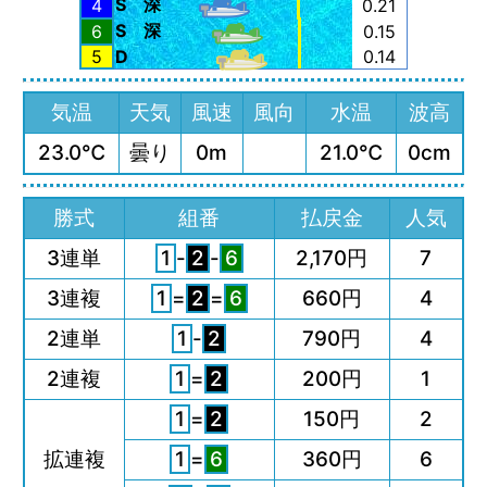
S
深
4
0.21
S
深
6
0.15
5
D
0.14
気温
天気
風速
風向
水温
波高
23.0℃
曇り
0m
21.0℃
0cm
勝式
組番
払戻金
人気
3連単
1
-
2
-
6
2,170円
7
3連複
1
=
2
=
6
660円
4
2連単
1
-
2
790円
4
2連複
1
=
2
200円
1
1
=
2
150円
2
拡連複
1
=
6
360円
6