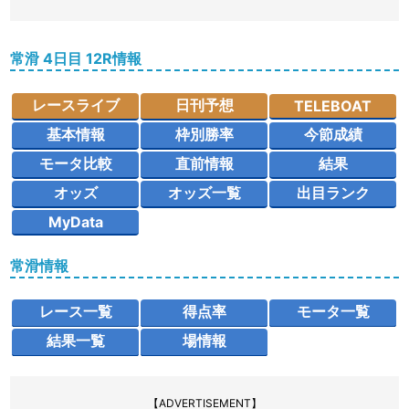
常滑 4日目 12R情報
レースライブ
日刊予想
TELEBOAT
基本情報
枠別勝率
今節成績
モータ比較
直前情報
結果
オッズ
オッズ一覧
出目ランク
MyData
常滑情報
レース一覧
得点率
モータ一覧
結果一覧
場情報
【ADVERTISEMENT】