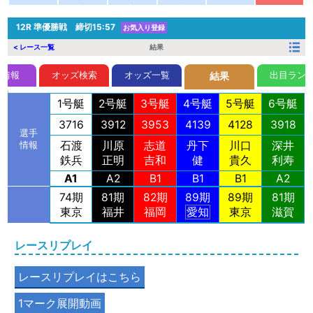
12R
準優勝戦 締切15:57
お気入り登録
< レース一覧
結果
前情報
オッズ検索
オッズ一覧
出目ラン
結果
1号艇
2号艇
3号艇
4号艇
5号艇
6号艇
3716
3912
3953
4139
4128
3918
選手
石渡
川原
志道
丹下
川口
深井
情報
鉄兵
正明
吉和
健
貴久
利寿
A1
A2
B1
B1
B1
A2
74期
81期
82期
89期
89期
81期
東京
福井
福岡
愛知
東京
滋賀
レースリプレイ
レースリプレイはこちら
1マーク展開動画