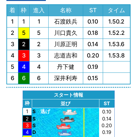
着
枠
進入
名称
ST
タイム
1
1
1
石渡鉄兵
0.10
1.50.2
2
5
5
川口貴久
0.18
1.52.2
3
2
2
川原正明
0.14
1.53.6
4
3
3
志道吉和
0.20
1.53.8
5
4
4
丹下健
0.19
6
6
6
深井利寿
0.15
スタート情報
枠
並び
ST
1
S
逃げ
0.10
2
S
0.14
3
S
0.20
4
D
0.19