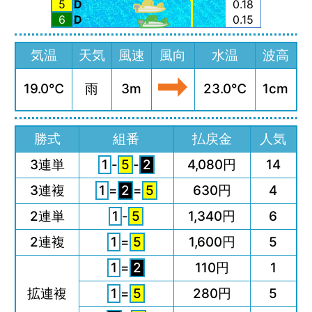
5
D
0.18
6
D
0.15
気温
天気
風速
風向
水温
波高
19.0℃
雨
3m
23.0℃
1cm
勝式
組番
払戻金
人気
3連単
1
-
5
-
2
4,080円
14
3連複
1
=
2
=
5
630円
4
2連単
1
-
5
1,340円
6
2連複
1
=
5
1,600円
5
1
=
2
110円
1
拡連複
1
=
5
280円
5