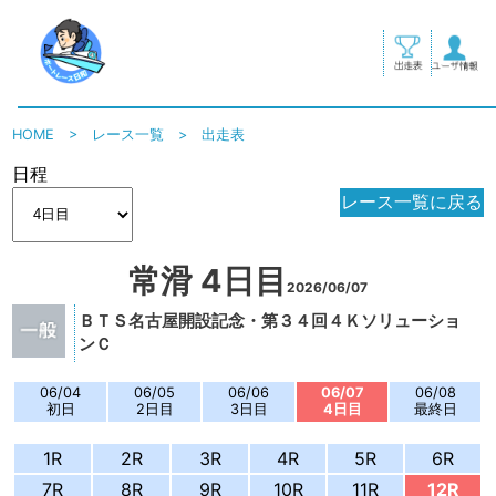
HOME
>
レース一覧
>
出走表
日程
レース一覧に戻る
常滑 4日目
2026/06/07
ＢＴＳ名古屋開設記念・第３４回４Ｋソリューショ
ンＣ
06/04
06/05
06/06
06/07
06/08
初日
2日目
3日目
4日目
最終日
1R
2R
3R
4R
5R
6R
7R
8R
9R
10R
11R
12R