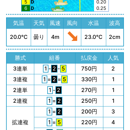
5
D
0.20
6
D
0.25
気温
天気
風速
風向
水温
波高
20.0℃
曇り
4m
23.0℃
2cm
勝式
組番
払戻金
人気
3連単
1
-
2
-
5
750円
2
3連複
1
=
2
=
5
330円
1
2連単
1
-
2
270円
1
2連複
1
=
2
250円
1
1
=
2
200円
3
拡連複
1
=
5
220円
4