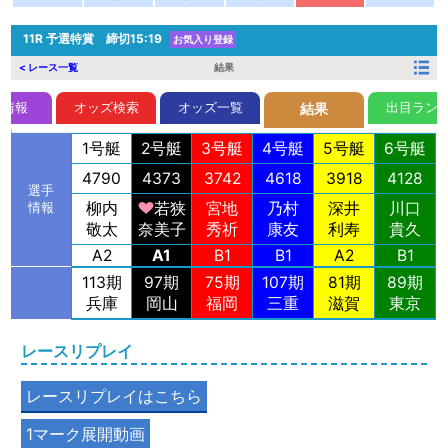
11R
予選特賞 締切15:19
お気入り登録
< レース一覧
結果
前情報
オッズ検索
オッズ一覧
出目ラン
結果
1号艇
2号艇
3号艇
4号艇
5号艇
6号艇
4790
4373
3742
4618
3918
4128
選手
柳内
若狭
宮地
乃村
深井
川口
情報
敬太
奈美子
秀祈
康友
利寿
貴久
A2
A1
B1
B1
A2
B1
113期
97期
75期
107期
81期
89期
兵庫
岡山
福岡
三重
滋賀
東京
レースリプレイ
レースリプレイはこちら
1マーク展開動画