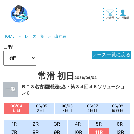
HOME
>
レース一覧
>
出走表
日程
レース一覧に戻る
常滑 初日
2026/06/04
ＢＴＳ名古屋開設記念・第３４回４Ｋソリューショ
ンＣ
06/04
06/05
06/06
06/07
06/08
初日
2日目
3日目
4日目
最終日
1R
2R
3R
4R
5R
6R
7R
8R
9R
10R
11R
12R