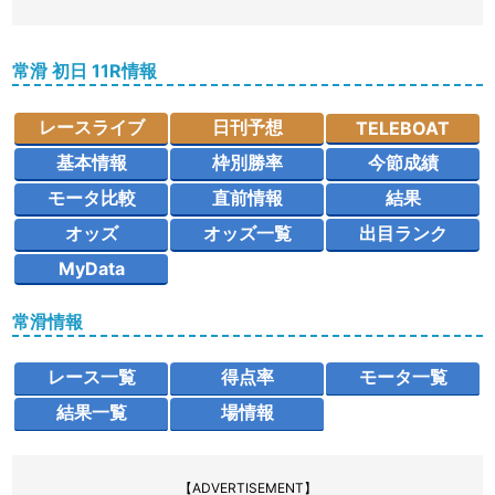
常滑 初日 11R情報
レースライブ
日刊予想
TELEBOAT
基本情報
枠別勝率
今節成績
モータ比較
直前情報
結果
オッズ
オッズ一覧
出目ランク
MyData
常滑情報
レース一覧
得点率
モータ一覧
結果一覧
場情報
【ADVERTISEMENT】