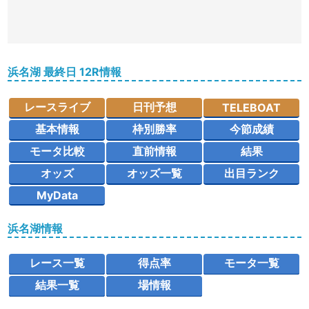
浜名湖 最終日 12R情報
レースライブ
日刊予想
TELEBOAT
基本情報
枠別勝率
今節成績
モータ比較
直前情報
結果
オッズ
オッズ一覧
出目ランク
MyData
浜名湖情報
レース一覧
得点率
モータ一覧
結果一覧
場情報