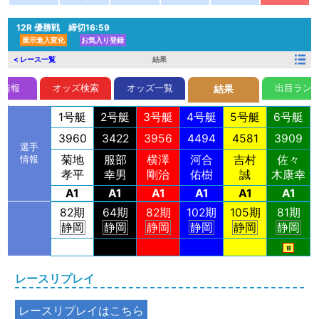
12R
優勝戦 締切16:59
展示進入変化
お気入り登録
< レース一覧
結果
前情報
オッズ検索
オッズ一覧
出目ラン
結果
1号艇
2号艇
3号艇
4号艇
5号艇
6号艇
3960
3422
3956
4494
4581
3909
選手
菊地
服部
横澤
河合
吉村
佐々
情報
孝平
幸男
剛治
佑樹
誠
木康幸
A1
A1
A1
A1
A1
A1
82期
64期
82期
102期
105期
81期
静岡
静岡
静岡
静岡
静岡
静岡
前
レースリプレイ
レースリプレイはこちら