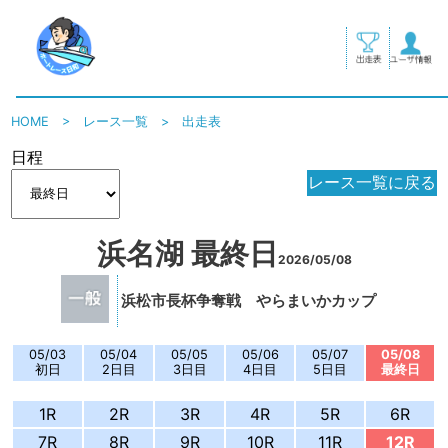
HOME
>
レース一覧
>
出走表
日程
レース一覧に戻る
浜名湖 最終日
2026/05/08
浜松市長杯争奪戦 やらまいかカップ
05/03
05/04
05/05
05/06
05/07
05/08
初日
2日目
3日目
4日目
5日目
最終日
1R
2R
3R
4R
5R
6R
7R
8R
9R
10R
11R
12R