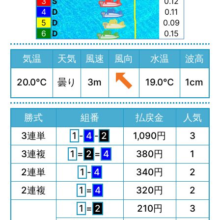
3
S
0.12
4
D
0.11
5
D
0.09
6
D
0.15
気温
天気
風速
風向
水温
波高
20.0℃
曇り
3m
19.0℃
1cm
勝式
組番
払戻金
人気
3連単
1
-
4
-
2
1,090円
3
3連複
1
=
2
=
4
380円
1
2連単
1
-
4
340円
2
2連複
1
=
4
320円
2
1
=
2
210円
3