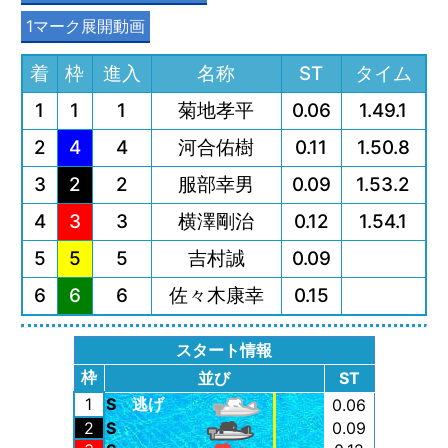
1マーク展開動画
着
枠
進入
名称
ST
タイム
1
1
1
菊地孝平
0.06
1.49.1
2
4
4
河合佑樹
0.11
1.50.8
3
2
2
服部幸男
0.09
1.53.2
4
3
3
横澤剛治
0.12
1.54.1
5
5
5
吉村誠
0.09
6
6
6
佐々木康幸
0.15
スタート情報
枠
並び
ST
1
S
逃げ
0.06
2
S
0.09