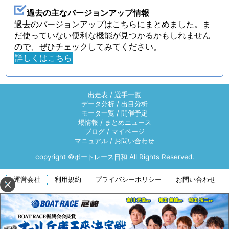
過去の主なバージョンアップ情報
過去のバージョンアップはこちらにまとめました。ま
だ使っていない便利な機能が見つかるかもしれません
ので、ぜひチェックしてみてください。
詳しくはこちら
出走表
/
選手一覧
データ分析
/
出目分析
モータ一覧
/
開催予定
場情報
/
まとめニュース
ブログ
/
マイページ
マニュアル
/
お問い合わせ
copyright ©ボートレース日和 All Rights Reserved.
運営会社
利用規約
プライバシーポリシー
お問い合わせ