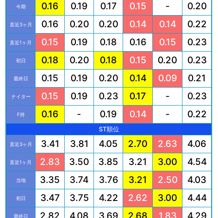
0.16
0.19
0.17
0.15
-
0.20
今期
0.16
0.20
0.20
0.14
0.14
0.22
直近3ヶ月
0.15
0.19
0.18
0.16
0.15
0.23
直近1ヶ月
0.18
0.20
0.18
0.15
0.20
0.23
初日
0.15
0.19
0.20
0.14
0.09
0.21
最終日
0.15
0.19
0.23
0.17
-
0.23
ナイター
0.16
-
0.19
0.14
-
0.22
F持
ST順位
3.41
3.81
4.05
2.70
2.63
4.06
直近3ヶ月
2.83
3.50
3.85
3.21
3.00
4.54
直近1ヶ月
3.35
3.74
3.76
3.21
2.50
4.03
当地
3.47
3.75
4.22
2.62
3.00
4.44
初日
2.82
4.08
3.69
2.68
1.83
4.29
最終日