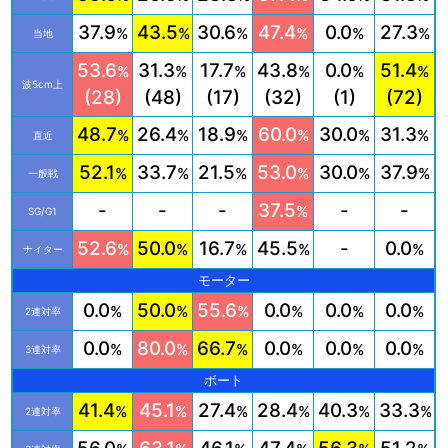
37.9
43.5
30.6
47.4
0.0
27.3
%
%
%
%
%
%
当地
53.6
31.3
17.7
43.8
0.0
51.4
%
%
%
%
%
%
波5cm上
(28)
(48)
(17)
(32)
(1)
(72)
48.7
26.4
18.9
60.0
30.0
31.3
%
%
%
%
%
%
直近
52.1
33.7
21.5
53.0
30.0
37.9
%
%
%
%
%
%
一般戦
-
-
-
37.5
-
-
%
SG/G1
52.6
50.0
16.7
45.5
-
0.0
%
%
%
%
%
ナイター
モーター
0.0
50.0
55.6
0.0
0.0
0.0
%
%
%
%
%
%
2連対率
0.0
80.0
66.7
0.0
0.0
0.0
%
%
%
%
%
%
3連対率
ボート
41.4
45.1
27.4
28.4
40.3
33.3
%
%
%
%
%
%
2連対率