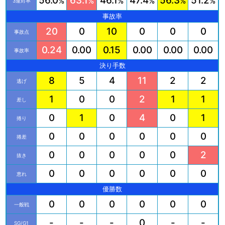
56.0
63.1
46.1
47.4
56.3
51.2
%
%
%
%
%
%
3連対率
事故率
20
0
10
0
0
0
事故点
0.24
0.00
0.15
0.00
0.00
0.00
事故率
決り手数
8
5
4
11
2
2
逃げ
1
0
0
2
1
1
差し
0
1
0
4
0
1
捲り
0
0
0
0
0
0
捲差
0
0
0
0
0
2
抜き
0
0
0
0
0
0
恵れ
優勝数
0
0
0
0
0
0
一般戦
-
-
-
0
-
-
SG/G1