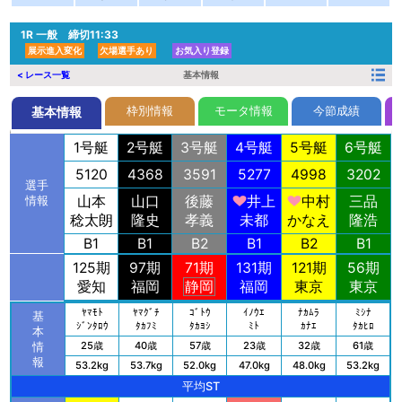
1R
一般 締切11:33
展示進入変化
欠場選手あり
お気入り登録
< レース一覧
基本情報
枠別情報
モータ情報
今節成績
基本情報
1号艇
2号艇
3号艇
4号艇
5号艇
6号艇
5120
4368
3591
5277
4998
3202
選手
山本
山口
後藤
井上
中村
三品
情報
稔太朗
隆史
孝義
未都
かなえ
隆浩
B1
B1
B2
B1
B2
B1
125期
97期
71期
131期
121期
56期
愛知
福岡
静岡
福岡
東京
東京
ﾔﾏﾓﾄ
ﾔﾏｸﾞﾁ
ｺﾞﾄｳ
ｲﾉｳｴ
ﾅｶﾑﾗ
ﾐｼﾅ
基
ｼﾞﾝﾀﾛｳ
ﾀｶﾌﾐ
ﾀｶﾖｼ
ﾐﾄ
ｶﾅｴ
ﾀｶﾋﾛ
本
25歳
40歳
57歳
23歳
32歳
61歳
情
報
53.2kg
53.7kg
52.0kg
47.0kg
48.0kg
53.2kg
平均ST