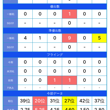
優出数
0
0
0
1
0
0
一般戦
-
-
-
0
-
-
SG/G1
準優出数
4
1
0
9
0
5
一般戦
-
-
-
0
-
-
SG/G1
フライング
0
0
0
0
0
0
今期
0
0
0
0
0
0
未消化
0
0
1
1
0
0
前期
-
-
-
-
-
-
F休み
今節データ
39位
20位
31位
27位
42位
37位
順位
2.75
5.25
4.25
4.60
1.50
2.80
得点率