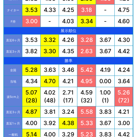
3.53
4.33
4.25
3.18
-
4.75
ナイター
3.00
-
4.03
3.34
-
4.60
F持
展示順位
3.53
3.32
4.26
3.28
3.67
4.30
直近6ヶ月
3.82
3.30
4.35
2.63
3.67
4.42
直近3ヶ月
勝率
5.28
3.63
3.46
5.42
4.19
4.24
全国
4.34
4.70
4.21
4.95
0.00
3.64
当地
5.07
4.02
2.71
4.59
1.00
5.26
波5cm上
(28)
(48)
(17)
(32)
(1)
(72)
4.87
3.81
3.24
5.58
3.83
4.21
直近3ヶ月
4.00
3.92
4.38
5.33
3.67
3.00
直近1ヶ月
5.14
4.00
3.29
5.23
3.83
4.42
一般戦