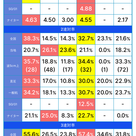
-
-
-
4.88
-
-
SG/G1
4.63
4.50
3.00
4.55
-
2.17
ナイター
2連対率
38.3
14.5
14.3
32.7
23.1
21.6
%
%
%
%
%
%
全国
20.7
26.1
23.6
21.1
0.0
18.2
%
%
%
%
%
%
当地
35.7
18.8
11.8
34.4
0.0
33.3
%
%
%
%
%
%
波5cm上
(28)
(48)
(17)
(32)
(1)
(72)
33.3
17.0
10.8
30.0
20.0
22.9
%
%
%
%
%
%
直近
34.2
18.1
13.3
30.7
20.0
23.7
%
%
%
%
%
%
一般戦
-
-
-
12.5
-
-
%
SG/G1
21.1
25.0
8.3
22.7
-
0.0
%
%
%
%
%
ナイター
3連対率
55.6
26.5
23.8
57.4
34.6
31.8
%
%
%
%
%
%
全国