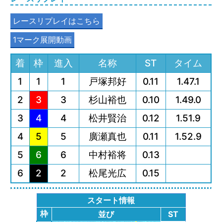
レースリプレイはこちら
1マーク展開動画
着
枠
進入
名称
ST
タイム
1
1
1
戸塚邦好
0.11
1.47.1
2
3
3
杉山裕也
0.10
1.49.0
3
4
4
松井賢治
0.12
1.51.9
4
5
5
廣瀬真也
0.11
1.52.9
5
6
6
中村裕将
0.13
6
2
2
松尾光広
0.15
スタート情報
枠
並び
ST