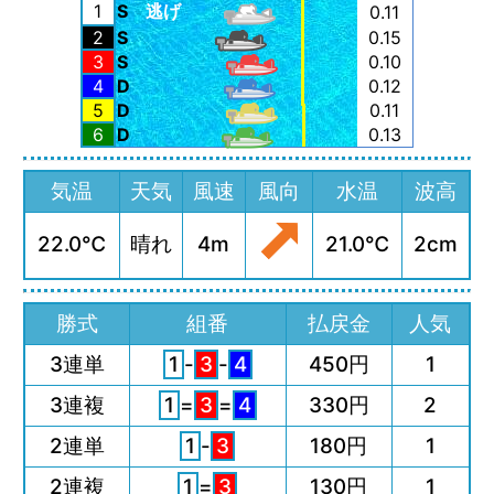
1
S
逃げ
0.11
2
S
0.15
3
S
0.10
4
D
0.12
5
D
0.11
6
D
0.13
気温
天気
風速
風向
水温
波高
22.0℃
晴れ
4m
21.0℃
2cm
勝式
組番
払戻金
人気
3連単
1
-
3
-
4
450円
1
3連複
1
=
3
=
4
330円
2
2連単
1
-
3
180円
1
2連複
1
=
3
130円
1