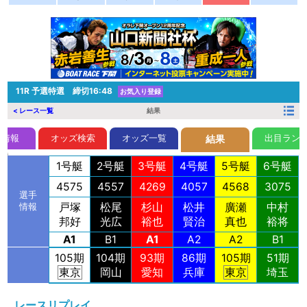
11R
予選特選 締切16:48
お気入り登録
< レース一覧
結果
前情報
オッズ検索
オッズ一覧
出目ラン
結果
1号艇
2号艇
3号艇
4号艇
5号艇
6号艇
4575
4557
4269
4057
4568
3075
選手
戸塚
松尾
杉山
松井
廣瀬
中村
情報
邦好
光広
裕也
賢治
真也
裕将
A1
B1
A1
A2
A2
B1
105期
104期
93期
86期
105期
51期
東京
岡山
愛知
兵庫
東京
埼玉
レースリプレイ