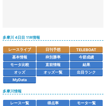
多摩川 4日目 11R情報
レースライブ
日刊予想
TELEBOAT
基本情報
枠別勝率
今節成績
モータ比較
直前情報
結果
オッズ
オッズ一覧
出目ランク
MyData
多摩川情報
レース一覧
得点率
モータ一覧