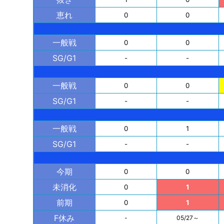
恵れ
0
0
一般戦
0
0
SG/G1
-
-
一般戦
0
0
SG/G1
-
-
一般戦
0
1
SG/G1
-
-
今期
0
0
未消化
0
1
前期
0
1
F休み
-
05/27～