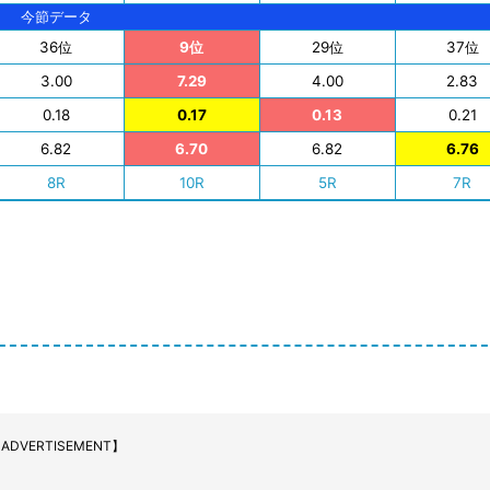
今節データ
36位
9位
29位
37位
3.00
7.29
4.00
2.83
0.18
0.17
0.13
0.21
6.82
6.70
6.82
6.76
8R
10R
5R
7R
ADVERTISEMENT】