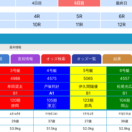
4日目
5日目
最終日
4R
5R
6R
10R
11R
12R
基本情報
績
直前情報
オッズ検索
オッズ一覧
結果
3号艇
4号艇
5号艇
6号艇
4988
4575
5065
4557
牟田
奨太
戸塚
邦好
伊久
間陽優
松尾
光
B1
A1
B1
B1
120期
105期
123期
104期
静岡
東京
群馬
岡山
ﾑﾀ
ｼｮｳﾀ
ﾄﾂｶ
ｸﾆﾖｼ
ｲｸﾏ
ﾋﾕｳ
ﾏﾂｵ
ﾐﾂﾋﾛ
29歳
37歳
27歳
36歳
53.9kg
51.5kg
52.0kg
52.9kg