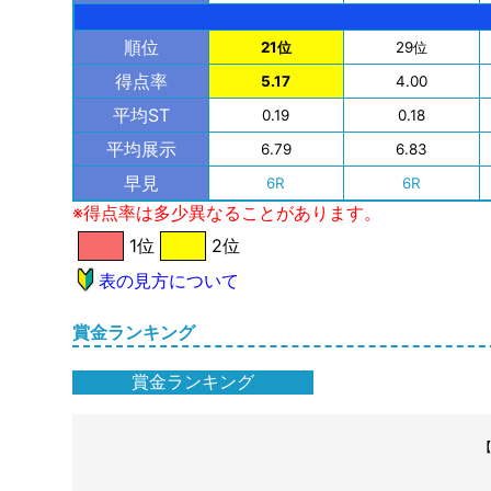
順位
21位
29位
得点率
5.17
4.00
平均ST
0.19
0.18
平均展示
6.79
6.83
早見
6R
6R
※得点率は多少異なることがあります。
1位
2位
表の見方について
賞金ランキング
賞金ランキング
【