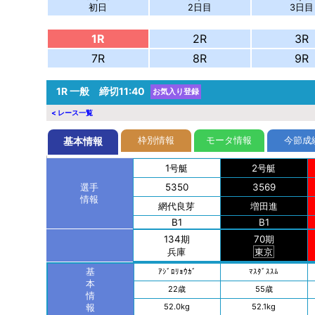
初日
2日目
3日目
1R
2R
3R
7R
8R
9R
1R
一般 締切11:40
お気入り登録
< レース一覧
枠別情報
モータ情報
今節成
基本情報
1号艇
2号艇
5350
3569
選手
情報
網代
良芽
増田
進
B1
B1
134期
70期
兵庫
東京
基
ｱｼﾞﾛ
ﾘｮｳｶﾞ
ﾏｽﾀﾞ
ｽｽﾑ
本
22歳
55歳
情
52.0kg
52.1kg
報