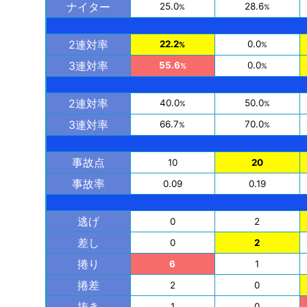
ナイター
25.0
28.6
%
%
2連対率
22.2
0.0
%
%
3連対率
55.6
0.0
%
%
2連対率
40.0
50.0
%
%
3連対率
66.7
70.0
%
%
事故点
10
20
事故率
0.09
0.19
逃げ
0
2
差し
0
2
捲り
6
1
捲差
2
0
抜き
1
0