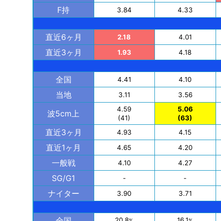
F持
3.84
4.33
直近6ヶ月
2.18
4.01
直近3ヶ月
1.93
4.18
全国
4.41
4.10
当地
3.11
3.56
4.59
5.06
波5cm上
(41)
(63)
直近3ヶ月
4.93
4.15
直近1ヶ月
4.65
4.20
一般戦
4.10
4.27
SG/G1
-
-
ナイター
3.90
3.71
全国
20.8
16.1
%
%