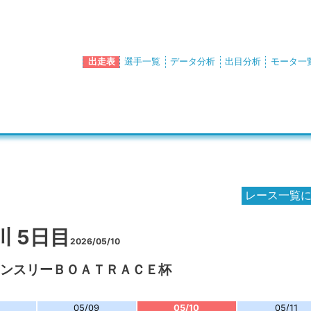
出走表
選手一覧
データ分析
出目分析
モータ一
レース一覧
川 5日目
2026/05/10
マンスリーＢＯＡＴＲＡＣＥ杯
05/09
05/10
05/11