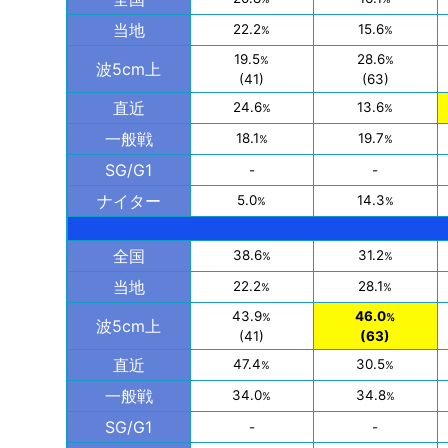
当地
22.2
15.6
%
%
19.5
28.6
%
%
波5cm上
(41)
(63)
直近
24.6
13.6
%
%
一般戦
18.1
19.7
%
%
SG/G1
-
-
ナイター
5.0
14.3
%
%
全国
38.6
31.2
%
%
当地
22.2
28.1
%
%
43.9
46.0
%
%
波5cm上
(41)
(63)
直近
47.4
30.5
%
%
一般戦
34.0
34.8
%
%
SG/G1
-
-