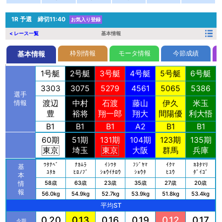
1R
予選 締切11:40
お気入り登録
< レース一覧
基本情報
枠別情報
モータ情報
今節成績
基本情報
1号艇
2号艇
3号艇
4号艇
5号艇
6号艇
3303
3075
5279
4561
5065
5386
選手
渡辺
中村
石渡
藤山
伊久
米玉
情報
豊
裕将
翔一郎
翔大
間陽優
利大悟
B1
B1
B1
A2
B1
B1
60期
51期
131期
104期
123期
135期
東京
埼玉
東京
大阪
群馬
兵庫
ﾜﾀﾅﾍﾞ
ﾅｶﾑﾗ
ｲｼﾜﾀ
ﾌｼﾞﾔﾏ
ｲｸﾏ
ﾖﾈﾀﾏﾘ
基
ﾕﾀｶ
ﾋﾛﾉﾌﾞ
ｼｮｳｲﾁﾛｳ
ｼｮｳﾀ
ﾋﾕｳ
ﾀﾞｲｺﾞ
本
58歳
63歳
23歳
35歳
27歳
20歳
情
報
56.0kg
54.9kg
52.7kg
53.9kg
51.8kg
53.4kg
平均ST
0.20
0.13
0.16
0.19
0.12
0.17
今期