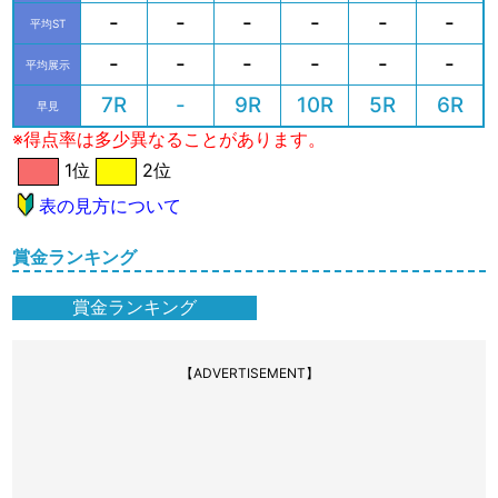
-
-
-
-
-
-
平均ST
-
-
-
-
-
-
平均展示
7R
-
9R
10R
5R
6R
早見
※得点率は多少異なることがあります。
1位
2位
表の見方について
賞金ランキング
賞金ランキング
【ADVERTISEMENT】