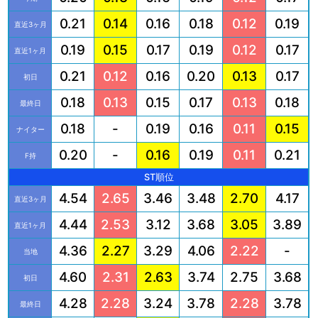
0.21
0.14
0.16
0.18
0.12
0.19
直近3ヶ月
0.19
0.15
0.17
0.19
0.12
0.17
直近1ヶ月
0.21
0.12
0.16
0.20
0.13
0.17
初日
0.18
0.13
0.15
0.17
0.13
0.18
最終日
0.18
-
0.19
0.16
0.11
0.15
ナイター
0.20
-
0.16
0.19
0.11
0.21
F持
ST順位
4.54
2.65
3.46
3.48
2.70
4.17
直近3ヶ月
4.44
2.53
3.12
3.68
3.05
3.89
直近1ヶ月
4.36
2.27
3.29
4.06
2.22
-
当地
4.60
2.31
2.63
3.74
2.75
3.68
初日
4.28
2.28
3.24
3.78
2.28
3.78
最終日