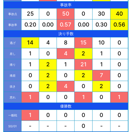
事故率
25
0
50
0
30
40
事故点
0.20
0.00
0.57
0.00
0.30
0.56
事故率
決り手数
14
4
8
15
10
0
逃げ
1
0
4
2
1
0
差し
1
2
1
21
1
0
捲り
0
2
0
2
7
0
捲差
0
2
4
0
2
0
抜き
1
0
0
1
0
1
恵れ
優勝数
1
0
0
0
0
0
一般戦
-
-
-
0
-
-
SG/G1