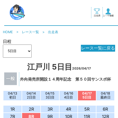
HOME
>
レース一覧
>
出走表
日程
レース一覧に戻る
江戸川 5日目
2026/04/17
外向発売所開設１４周年記念 第５０回サンスポ杯
04/13
04/14
04/15
04/16
04/17
04/18
初日
2日目
3日目
4日目
5日目
最終日
1R
2R
3R
4R
5R
6R
7R
8R
9R
10R
11R
12R