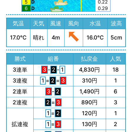
5
D
0.22
6
D
0.29
気温
天気
風速
風向
水温
波高
17.0℃
晴れ
4m
16.0℃
5cm
勝式
組番
払戻金
人気
3連単
3
-
2
-
1
4,830円
18
3連複
1
=
2
=
3
310円
1
2連単
3
-
2
1,490円
6
2連複
2
=
3
890円
3
1
=
2
120円
1
拡連複
1
=
3
130円
2