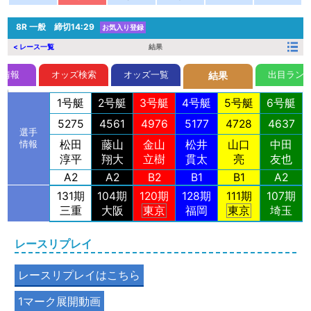
8R
一般 締切14:29
お気入り登録
< レース一覧
結果
前情報
オッズ検索
オッズ一覧
出目ラン
結果
1号艇
2号艇
3号艇
4号艇
5号艇
6号艇
5275
4561
4976
5177
4728
4637
選手
松田
藤山
金山
松井
山口
中田
情報
淳平
翔大
立樹
貫太
亮
友也
A2
A2
B2
B1
B1
A2
131期
104期
120期
128期
111期
107期
三重
大阪
東京
福岡
東京
埼玉
レースリプレイ
レースリプレイはこちら
1マーク展開動画