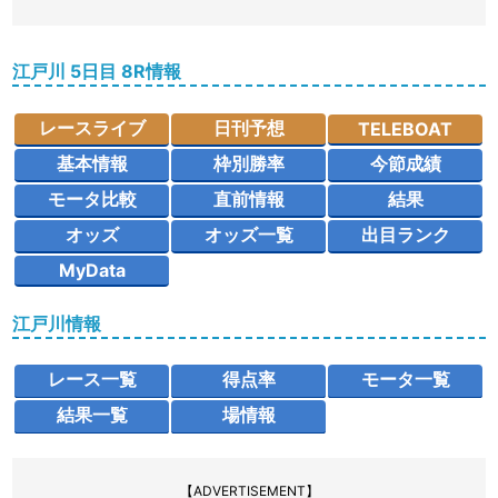
江戸川 5日目 8R情報
レースライブ
日刊予想
TELEBOAT
基本情報
枠別勝率
今節成績
モータ比較
直前情報
結果
オッズ
オッズ一覧
出目ランク
MyData
江戸川情報
レース一覧
得点率
モータ一覧
結果一覧
場情報
【ADVERTISEMENT】